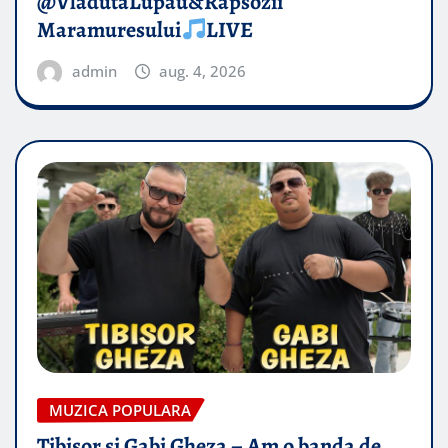
@VladutaLupau&Rapsozii
Maramuresului
LIVE
admin
aug. 4, 2026
MUZICA POPULARA
Tibisor si Gabi Gheza – Am o banda de