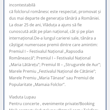
incontestabilă
că folclorul românesc este respectat, promovat şi
dus mai departe de generaţia tânără a României.
La doar 25 de ani, Vlăduța a ajuns să fie
cunoscută atât pe plan naţional, cât şi pe plan
internaţional.De-a lungul carierei sale, tânăra a
câştigat numeroase premii dintre care amintim:
Premiul I – Festivalul Național „Rapsodia
Românească”; Premiul I – Festivalul Național
„Maria Lătărețu”; Premiul III – „Strugurele de Aur”;
Marele Premiu „Festivalul Național de Cătănie”;
Marele Premiu „Maria Tănase” sau Premiul de
Popularitate „Mamaia Folclor”.
Vladuta Lupau
Pentru concerte , evenimente private/Booking