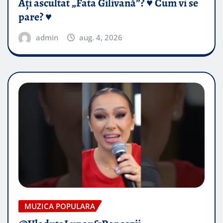
Ați ascultat „Fata Gilivană”? ♥️ Cum vi se
pare? ♥️
admin
aug. 4, 2026
MUZICA POPULARA