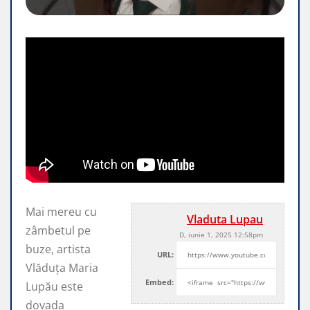
Mai mereu cu
Vladuta Lupau
zâmbetul pe
D, iunie 1, 2025 12:58pm
buze, artista
URL:
Vlăduța Maria
Embed:
Lupău este
dovada