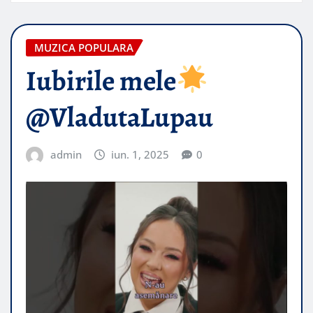
MUZICA POPULARA
Iubirile mele
@VladutaLupau
admin
iun. 1, 2025
0