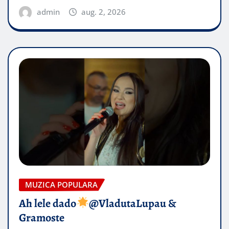
admin
aug. 2, 2026
MUZICA POPULARA
Ah lele dado​
@VladutaLupau &
Gramoste