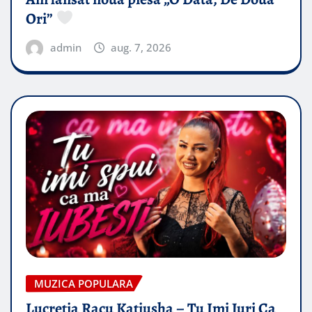
Ori”
admin
aug. 7, 2026
MUZICA POPULARA
Lucretia Racu Katiusha – Tu Imi Juri Ca