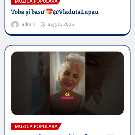
MUZICA POPULARA
Toba și basu’
@VladutaLupau
admin
aug. 8, 2026
MUZICA POPULARA