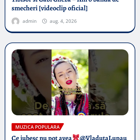
smecheri [videoclip oficial]
admin
aug. 4, 2026
MUZICA POPULARA
Ce iubesc nu pot avea
​@VladutaLupau