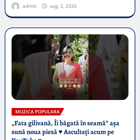
admin
aug. 2, 2026
MUZICA POPULARA
„Fata gilivană, Îi băgată în seamă” așa
sună noua piesă ♥️ Ascultați acum pe