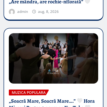
„Are mândra, are rochie-nflorată”
admin
aug. 8, 2026
MUZICA POPULARA
„Soacră Mare, Soacră Mare….”
Hora