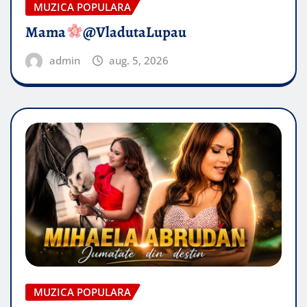
MUZICA POPULARA
Mama
@VladutaLupau
admin
aug. 5, 2026
MUZICA POPULARA