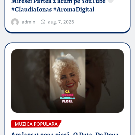
Miresei Partea 2 acum pe YouTube
#ClaudiaIonas #AromaDigital
admin
aug. 7, 2026
MUZICA POPULARA
Am lansat noua piesă „O Data, De Doua