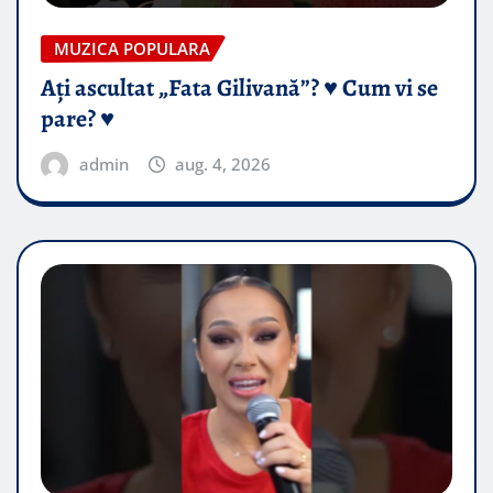
MUZICA POPULARA
Ați ascultat „Fata Gilivană”? ♥️ Cum vi se
pare? ♥️
admin
aug. 4, 2026