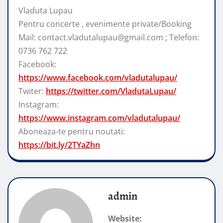
Vladuta Lupau
Pentru concerte , evenimente private/Booking
Mail: contact.vladutalupau@gmail.com ; Telefon:
0736 762 722
Facebook:
https://www.facebook.com/vladutalupau/
Twiter:
https://twitter.com/VladutaLupau/
Instagram:
https://www.instagram.com/vladutalupau/
Aboneaza-te pentru noutati:
https://bit.ly/2TYaZhn
admin
Website: