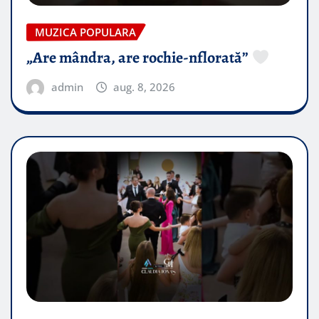
MUZICA POPULARA
„Are mândra, are rochie-nflorată”
admin
aug. 8, 2026