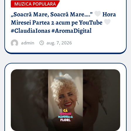
MUZICA POPULARA
„Soacră Mare, Soacră Mare….”
Hora
Miresei Partea 2 acum pe YouTube
#ClaudiaIonas #AromaDigital
admin
aug. 7, 2026