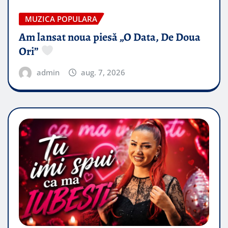
MUZICA POPULARA
Am lansat noua piesă „O Data, De Doua
Ori”
admin
aug. 7, 2026