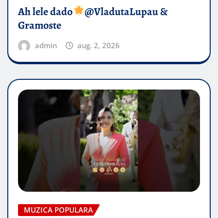
Ah lele dado​
@VladutaLupau &
Gramoste
admin
aug. 2, 2026
MUZICA POPULARA