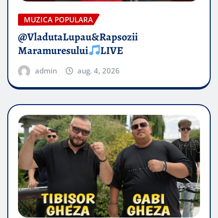
MUZICA POPULARA
@VladutaLupau&Rapsozii
Maramuresului
LIVE
admin
aug. 4, 2026