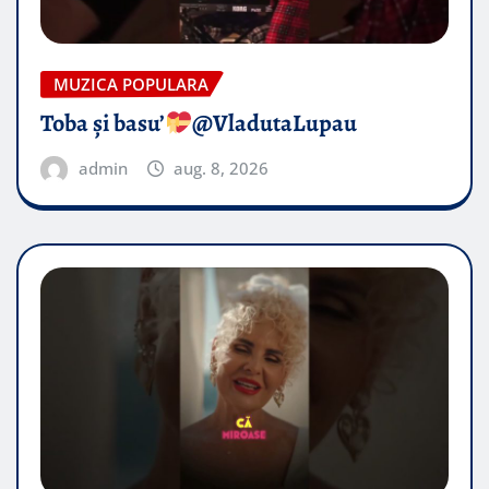
MUZICA POPULARA
Toba și basu’
@VladutaLupau
admin
aug. 8, 2026