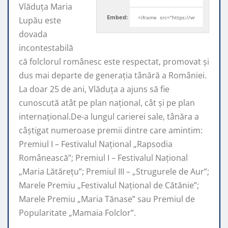
Vlăduța Maria
Embed:
Lupău este
dovada
incontestabilă
că folclorul românesc este respectat, promovat şi
dus mai departe de generaţia tânără a României.
La doar 25 de ani, Vlăduța a ajuns să fie
cunoscută atât pe plan naţional, cât şi pe plan
internaţional.De-a lungul carierei sale, tânăra a
câştigat numeroase premii dintre care amintim:
Premiul I – Festivalul Național „Rapsodia
Românească”; Premiul I – Festivalul Național
„Maria Lătărețu”; Premiul III – „Strugurele de Aur”;
Marele Premiu „Festivalul Național de Cătănie”;
Marele Premiu „Maria Tănase” sau Premiul de
Popularitate „Mamaia Folclor”.