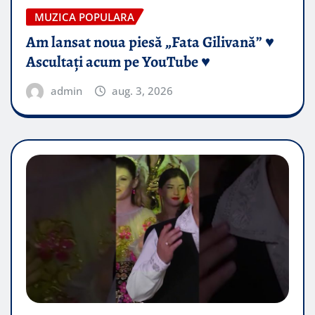
MUZICA POPULARA
Am lansat noua piesă „Fata Gilivană” ♥️
Ascultați acum pe YouTube ♥️
admin
aug. 3, 2026