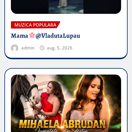
MUZICA POPULARA
Mama
@VladutaLupau
admin
aug. 5, 2026