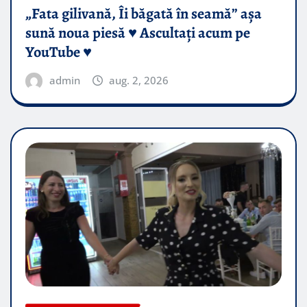
„Fata gilivană, Îi băgată în seamă” așa
sună noua piesă ♥️ Ascultați acum pe
YouTube ♥️
admin
aug. 2, 2026