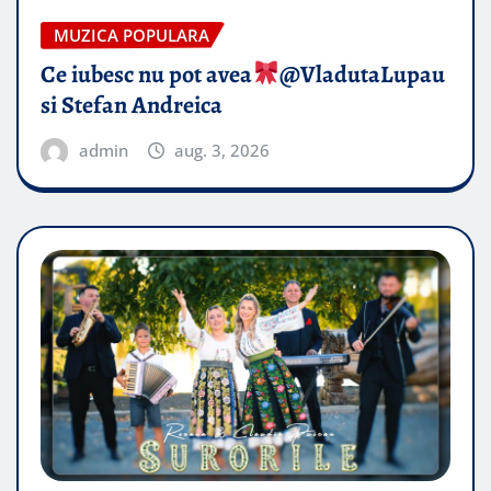
MUZICA POPULARA
Ce iubesc nu pot avea
​@VladutaLupau
si Stefan Andreica
admin
aug. 3, 2026