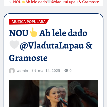
NOU
Ah lele dado
@VladutaLupau & Gramoste
MUZICA POPULARA
NOU
Ah lele dado
@VladutaLupau &
Gramoste
admin
mai 14, 2025
0