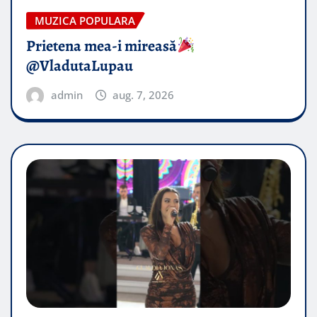
MUZICA POPULARA
Prietena mea-i mireasă​
@VladutaLupau
admin
aug. 7, 2026