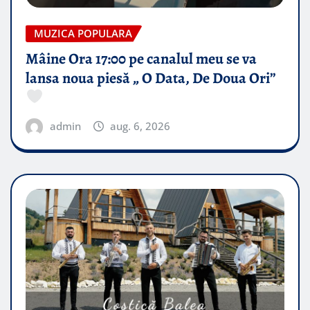
MUZICA POPULARA
Mâine Ora 17:00 pe canalul meu se va
lansa noua piesă „ O Data, De Doua Ori”
admin
aug. 6, 2026