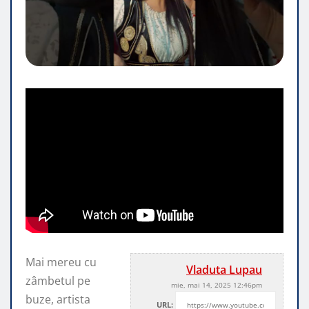
Mai mereu cu
Vladuta Lupau
zâmbetul pe
mie, mai 14, 2025 12:46pm
buze, artista
URL: