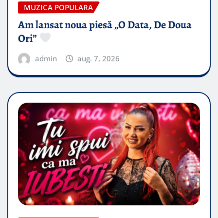
MUZICA POPULARA
Am lansat noua piesă „O Data, De Doua
Ori”
admin
aug. 7, 2026