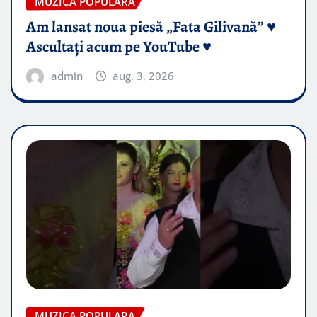
MUZICA POPULARA
Am lansat noua piesă „Fata Gilivană” ♥️
Ascultați acum pe YouTube ♥️
admin
aug. 3, 2026
MUZICA POPULARA