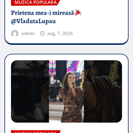
MUZICA POPULARA
Prietena mea-i mireasă​
@VladutaLupau
admin
aug. 7, 2026