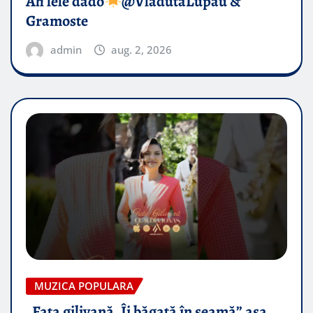
Ah lele dado​
@VladutaLupau &
Gramoste
admin
aug. 2, 2026
MUZICA POPULARA
„Fata gilivană, Îi băgată în seamă” așa