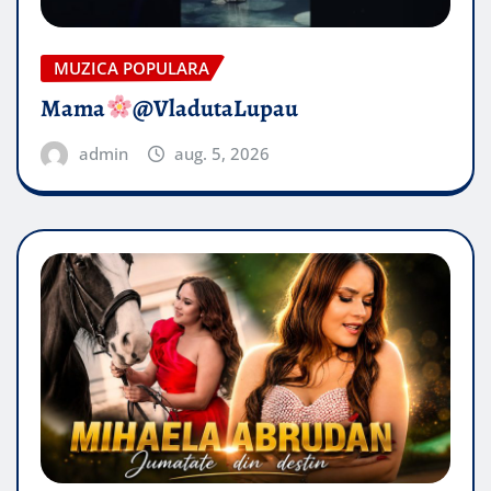
MUZICA POPULARA
Mama
@VladutaLupau
admin
aug. 5, 2026