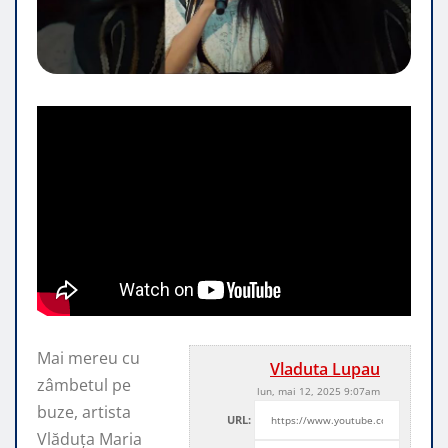
Mai mereu cu
Vladuta Lupau
zâmbetul pe
lun, mai 12, 2025 9:07am
buze, artista
URL:
Vlăduța Maria