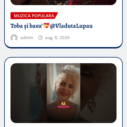
MUZICA POPULARA
Toba și basu’
@VladutaLupau
admin
aug. 8, 2026