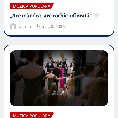
MUZICA POPULARA
„Are mândra, are rochie-nflorată”
admin
aug. 8, 2026
MUZICA POPULARA