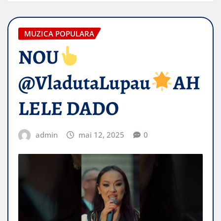
MUZICA POPULARA
NOU
@VladutaLupau
AH
LELE DADO
admin
mai 12, 2025
0