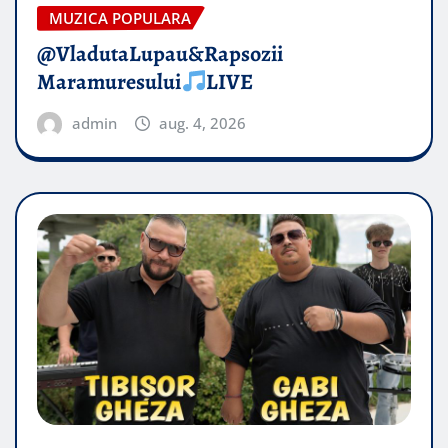
MUZICA POPULARA
@VladutaLupau&Rapsozii
Maramuresului
LIVE
admin
aug. 4, 2026