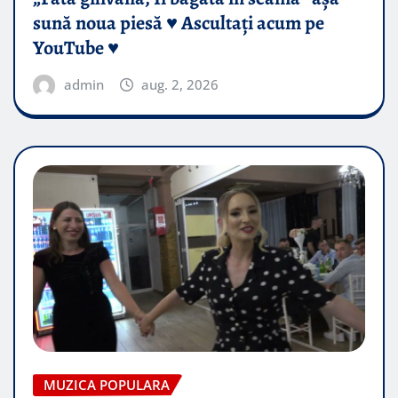
sună noua piesă ♥️ Ascultați acum pe
YouTube ♥️
admin
aug. 2, 2026
MUZICA POPULARA