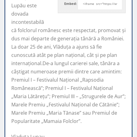
Embed:
Lupău este
dovada
incontestabilă
că folclorul românesc este respectat, promovat şi
dus mai departe de generaţia tânără a României.
La doar 25 de ani, Vlăduța a ajuns să fie
cunoscută atât pe plan naţional, cât şi pe plan
internaţional.De-a lungul carierei sale, tânăra a
câştigat numeroase premii dintre care amintim:
Premiul I – Festivalul Național „Rapsodia
Românească”; Premiul I – Festivalul Național
„Maria Lătărețu”; Premiul III – „Strugurele de Aur”;
Marele Premiu „Festivalul Național de Cătănie”;
Marele Premiu „Maria Tănase” sau Premiul de
Popularitate „Mamaia Folclor”.
Vladuta Lupau