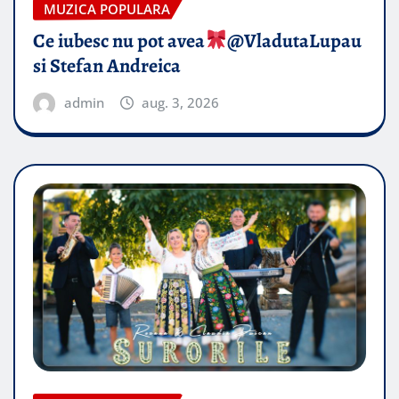
MUZICA POPULARA
Ce iubesc nu pot avea
​@VladutaLupau
si Stefan Andreica
admin
aug. 3, 2026