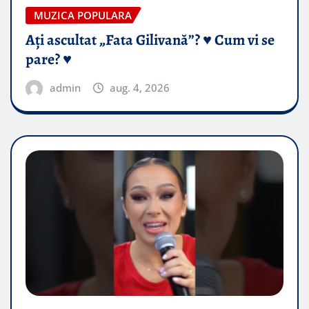
MUZICA POPULARA
Ați ascultat „Fata Gilivană”? ♥️ Cum vi se
pare? ♥️
admin
aug. 4, 2026