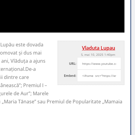
a Lupău este dovada
Vladuta Lupau
promovat şi
dus mai
S, mai 10, 2025 1:40pm
ani, Vlăduța a ajuns
URL:
nternaţional.De-a
Embed:
i dintre care
ânească”; Premiul I –
ugurele de Aur”; Marele
iu „Maria Tănase” sau Premiul de Popularitate „Mamaia