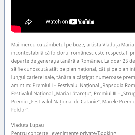
Mai mereu cu zâmbetul pe buze, artista Vlăduța Mari
incontestabilă că folclorul românesc este respectat, 
departe de generaţia tânără a României. La doar 25 de 
să fie cunoscută atât pe plan naţional, cât şi pe plan i
lungul carierei sale, tânăra a câştigat numeroase premi
amintim: Premiul I – Festivalul Național „Rapsodia Rom
Festivalul Național „Maria Lătărețu”; Premiul III – „Str
Premiu „Festivalul Național de Cătănie”; Marele Prem
Folclor”.
Vladuta Lupau
Pentru concerte , evenimente private/Booking