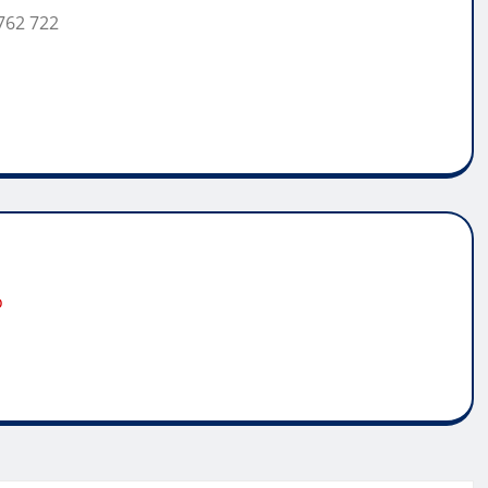
762 722
o