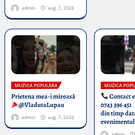
admin
aug. 7, 2026
MUZICA POPULARA
MUZICA POP
Prietena mea-i mireasă​
Contact 
@VladutaLupau
0743 396 451
din timp dat
admin
aug. 7, 2026
evenimentul
admin