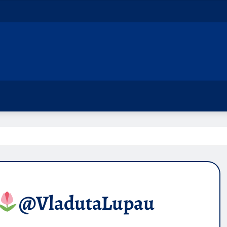
@VladutaLupau