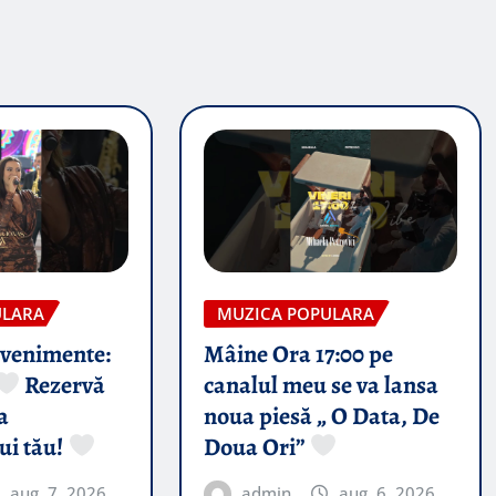
ULARA
MUZICA POPULARA
evenimente:
Mâine Ora 17:00 pe
Rezervă
canalul meu se va lansa
a
noua piesă „ O Data, De
ui tău!
Doua Ori”
aug. 7, 2026
admin
aug. 6, 2026