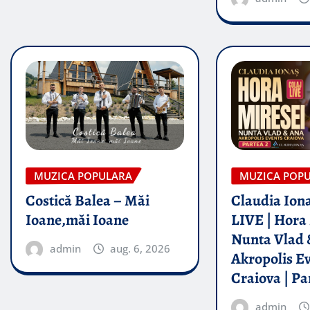
MUZICA POPULARA
MUZICA POP
Costică Balea – Măi
Claudia Iona
Ioane,măi Ioane
LIVE | Hora 
Nunta Vlad 
admin
aug. 6, 2026
Akropolis E
Craiova | Pa
admin