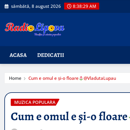
Skip
sâmbătă, 8 august 2026
8:38:30 AM
to
content
ACASA
DEDICATII
Home
Cum e omul e și-o floare
@VladutaLupau
MUZICA POPULARA
Cum e omul e și-o floare