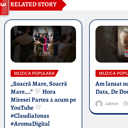
RELATED STORY
MUZICA POPULARA
MUZICA POP
„Soacră Mare, Soacră
Am lansat n
Mare….”
Hora
Data, De Do
Miresei Partea 2 acum pe
admin
YouTube
#ClaudiaIonas
#AromaDigital