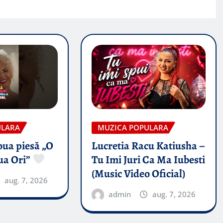
ULARA
MUZICA POPULARA
oua piesă „O
Lucretia Racu Katiusha –
ua Ori”
Tu Imi Juri Ca Ma Iubesti
(Music Video Oficial)
aug. 7, 2026
admin
aug. 7, 2026