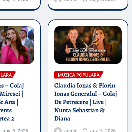
ULARA
MUZICA POPULARA
s – Colaj
Claudia Ionas & Florin
Miresei |
Ionas Generalul – Colaj
& Ana |
De Petrecere | Live |
vents
Nunta Sebastian &
rtea 2
Diana
aug. 5, 2026
admin
aug. 5, 2026