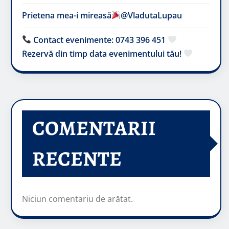
Prietena mea-i mireasă​
@VladutaLupau
Contact evenimente: 0743 396 451
Rezervă din timp data evenimentului tău!
COMENTARII
RECENTE
Niciun comentariu de arătat.