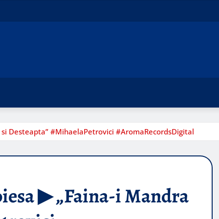
a si Desteapta” #MihaelaPetrovici #AromaRecordsDigital
iesa ▶︎ „Faina-i Mandra