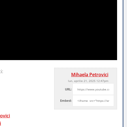
i:
Mihaela Petrovici
lun, aprilie 21, 2025 12:47pm
URL:
Embed:
ovici
i