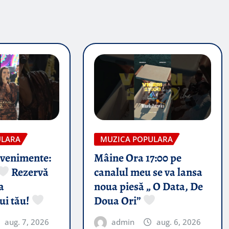
ULARA
MUZICA POPULARA
evenimente:
Mâine Ora 17:00 pe
Rezervă
canalul meu se va lansa
a
noua piesă „ O Data, De
ui tău!
Doua Ori”
aug. 7, 2026
admin
aug. 6, 2026