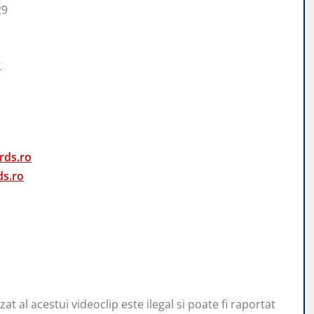
29
y
rds.ro
s.ro
t al acestui videoclip este ilegal si poate fi raportat