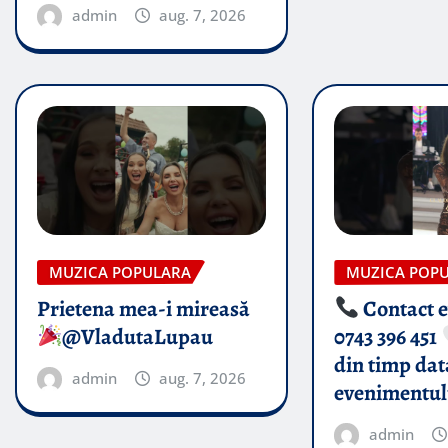
admin
aug. 7, 2026
MUZICA POPULARA
MUZICA POP
Prietena mea-i mireasă​
Contact 
@VladutaLupau
0743 396 451
din timp dat
admin
aug. 7, 2026
evenimentul
admin