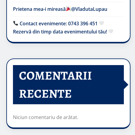
Prietena mea-i mireasă​
@VladutaLupau
Contact evenimente: 0743 396 451
Rezervă din timp data evenimentului tău!
COMENTARII
RECENTE
Niciun comentariu de arătat.