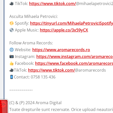
TikTok:
https://www.tiktok.com/
@mihaelapetrovici
Asculta Mihaela Petrovici:
Spotify:
https://tinyurl.com/MihaelaPetroviciSpotif
Apple Music:
https://apple.co/3x59yCX
Follow Aroma Records:
Website:
https://www.aromarecords.ro
Instagram:
https://www.instagram.com/aromareco
Facebook:
https://www.facebook.com/aromarecord
TikTok:
https://www.tiktok.com/
@aromarecords
Contact: 0758 135 436
–––––––––––-
(C) & (P) 2024 Aroma Digital
Toate drepturile sunt rezervate. Orice upload neautoriza