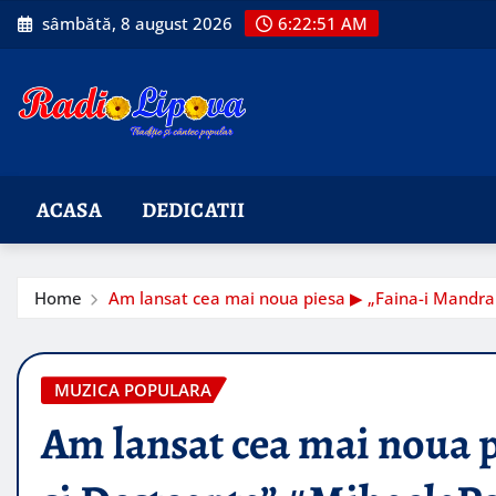
Skip
sâmbătă, 8 august 2026
6:22:52 AM
to
content
ACASA
DEDICATII
Home
Am lansat cea mai noua piesa ▶︎ „Faina-i Mandr
MUZICA POPULARA
Am lansat cea mai noua p