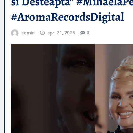
si Desteapta” #MihaelaPe
#AromaRecordsDigital
admin
apr. 21, 2025
0