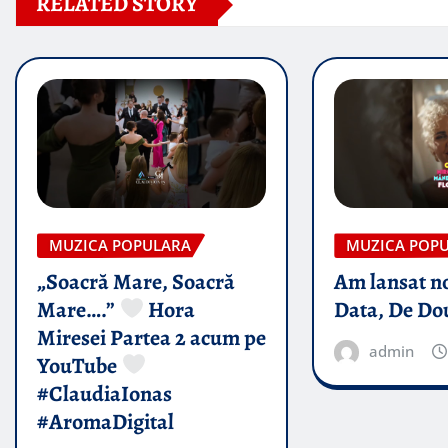
RELATED STORY
MUZICA POPULARA
MUZICA POP
„Soacră Mare, Soacră
Am lansat n
Mare….”
Hora
Data, De Do
Miresei Partea 2 acum pe
admin
YouTube
#ClaudiaIonas
#AromaDigital