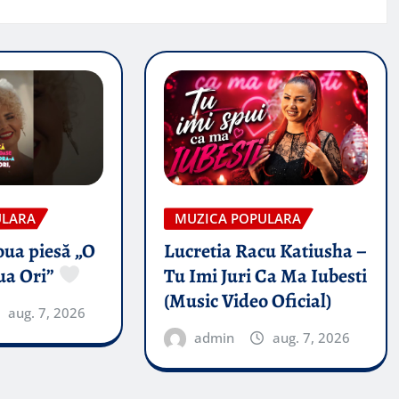
ULARA
MUZICA POPULARA
oua piesă „O
Lucretia Racu Katiusha –
ua Ori”
Tu Imi Juri Ca Ma Iubesti
(Music Video Oficial)
aug. 7, 2026
admin
aug. 7, 2026