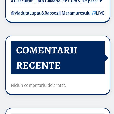
Ați ascultat „Fata Gilivană”? ♥️ Cum vi se pare? ♥️
@VladutaLupau&Rapsozii Maramuresului
LIVE
COMENTARII
RECENTE
Niciun comentariu de arătat.