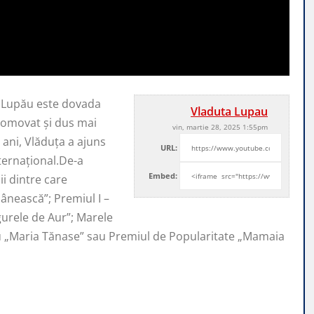
a Lupău este dovada
Vladuta Lupau
promovat şi
dus mai
vin, martie 28, 2025 1:55pm
ani, Vlăduța a ajuns
URL:
nternaţional.De-a
Embed:
i dintre care
ânească”; Premiul I –
ugurele de Aur”; Marele
iu „Maria Tănase” sau Premiul de Popularitate „Mamaia