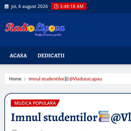
Skip
joi, 6 august 2026
3:48:19 AM
to
content
ACASA
DEDICATII
Home
Imnul studentilor
@VladutaLupau
MUZICA POPULARA
Imnul studentilor
@Vl