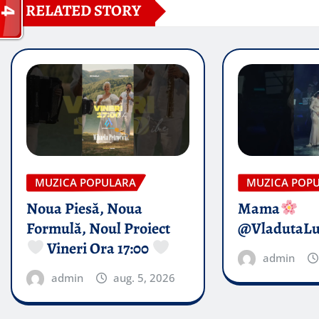
RELATED STORY
MUZICA POPULARA
MUZICA POP
Noua Piesă, Noua
Mama
Formulă, Noul Proiect
@VladutaL
Vineri Ora 17:00
admin
admin
aug. 5, 2026