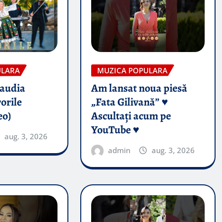
ULARA
MUZICA POPULARA
audia
Am lansat noua piesă
orile
„Fata Gilivană” ♥️
eo)
Ascultați acum pe
YouTube ♥️
aug. 3, 2026
admin
aug. 3, 2026