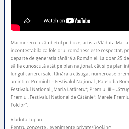
Mai mereu cu zâmbetul pe buze, artista Vlăduța Mari
incontestabilă că folclorul românesc este respectat, 
departe de generaţia tânără a României. La doar 25 de 
să fie cunoscută atât pe plan naţional, cât şi pe plan i
lungul carierei sale, tânăra a câştigat numeroase premi
amintim: Premiul I – Festivalul Național „Rapsodia Rom
Festivalul Național „Maria Lătărețu”; Premiul III – „Str
Premiu „Festivalul Național de Cătănie”; Marele Prem
Folclor”.
Vladuta Lupau
Pentru concerte , evenimente private/Booking