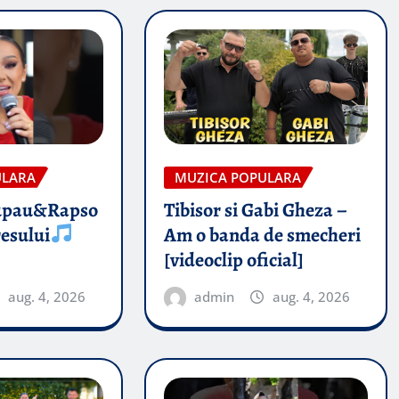
ULARA
MUZICA POPULARA
upau&Rapso
Tibisor si Gabi Gheza –
esului
Am o banda de smecheri
[videoclip oficial]
aug. 4, 2026
admin
aug. 4, 2026