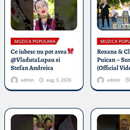
MUZICA POPULARA
MUZICA POP
Ce iubesc nu pot avea
Roxana & Cl
@VladutaLupau si
Puican – Sur
Stefan Andreica
(Official Vid
admin
aug. 3, 2026
admin