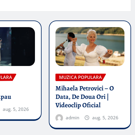
ULARA
MUZICA POPULARA
Mihaela Petrovici – O
upau
Data, De Doua Ori |
Videoclip Oficial
aug. 5, 2026
admin
aug. 5, 2026