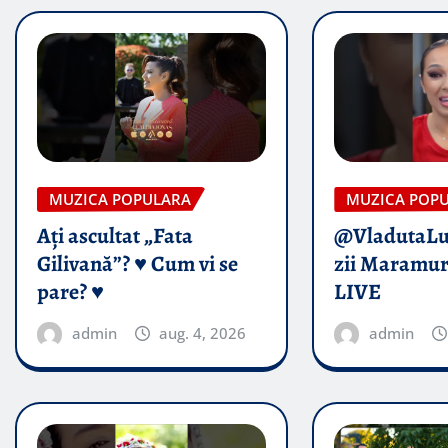
MUZICA POPULARA
MUZICA POP
Ați ascultat „Fata
@VladutaL
Gilivană”? ♥️ Cum vi se
zii Maramur
pare? ♥️
LIVE
admin
aug. 4, 2026
admin