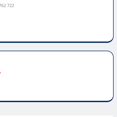
762 722
o