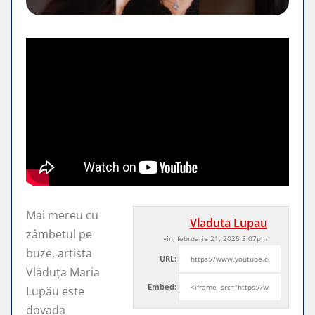
Mai mereu cu
Vladuta Lupau
zâmbetul pe
vin, februarie 21, 2025 3:07pm
buze, artista
URL:
Vlăduța Maria
Embed:
Lupău este
dovada