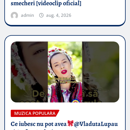
smecheri [videoclip oficial]
admin
aug. 4, 2026
MUZICA POPULARA
Ce iubesc nu pot avea
​@VladutaLupau