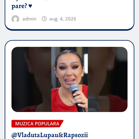
pare? ♥️
admin
aug. 4, 2026
MUZICA POPULARA
@VladutaLupau&Rapsozii