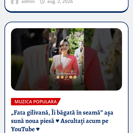
admin
aug. 2, 2026
MUZICA POPULARA
„Fata gilivană, Îi băgată în seamă” așa
sună noua piesă ♥️ Ascultați acum pe
YouTube ♥️