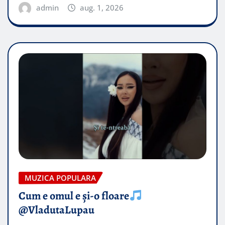
admin
aug. 1, 2026
MUZICA POPULARA
Cum e omul e și-o floare
@VladutaLupau