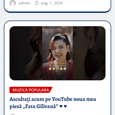
admin
aug. 1, 2026
MUZICA POPULARA
Ascultați acum pe YouTube noua mea
piesă „Fata Gilivană” ♥️ ♥️