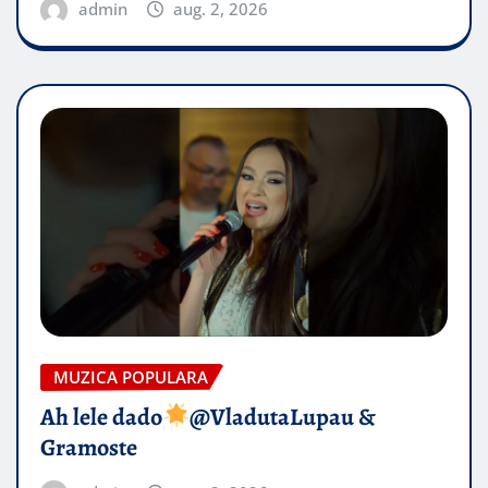
admin
aug. 2, 2026
MUZICA POPULARA
Ah lele dado​
@VladutaLupau &
Gramoste