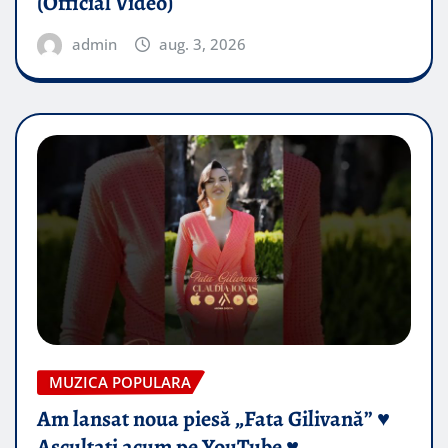
(Official Video)
admin
aug. 3, 2026
MUZICA POPULARA
Am lansat noua piesă „Fata Gilivană” ♥️
Ascultați acum pe YouTube ♥️