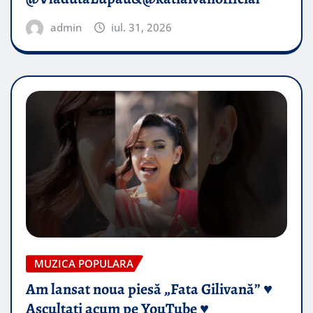
admin
iul. 31, 2026
MUZICA POPULARA
Am lansat noua piesă „Fata Gilivană” ♥️
Ascultați acum pe YouTube ♥️