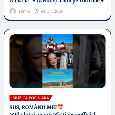
Gilivană” ♥️ Ascultați acum pe YouTube ♥️
admin
iul. 31, 2026
MUZICA POPULARA
SUS, ROMÂNII MEI
@VladutaLupau&@katiaivanofficial