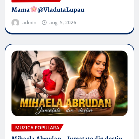
Mama
@VladutaLupau
admin
aug. 5, 2026
MUZICA POPULARA
Mihaela Abrudan – Jumatate din destin