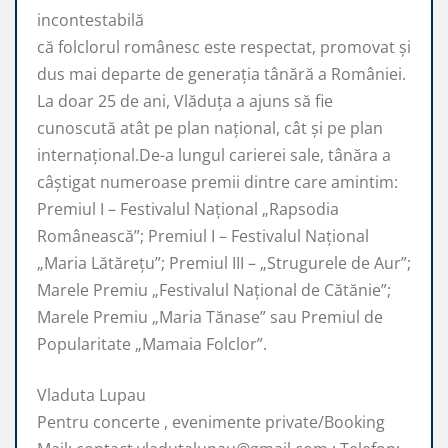
incontestabilă
că folclorul românesc este respectat, promovat şi
dus mai departe de generaţia tânără a României.
La doar 25 de ani, Vlăduța a ajuns să fie
cunoscută atât pe plan naţional, cât şi pe plan
internaţional.De-a lungul carierei sale, tânăra a
câştigat numeroase premii dintre care amintim:
Premiul I – Festivalul Național „Rapsodia
Românească”; Premiul I – Festivalul Național
„Maria Lătărețu”; Premiul III – „Strugurele de Aur”;
Marele Premiu „Festivalul Național de Cătănie”;
Marele Premiu „Maria Tănase” sau Premiul de
Popularitate „Mamaia Folclor”.
Vladuta Lupau
Pentru concerte , evenimente private/Booking