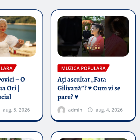
ULARA
MUZICA POPULARA
ovici – O
Ați ascultat „Fata
a Ori |
Gilivană”? ♥️ Cum vi se
icial
pare? ♥️
aug. 5, 2026
admin
aug. 4, 2026