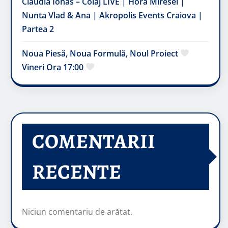
Claudia Ionas – Colaj LIVE | Hora Miresei |
Nunta Vlad & Ana | Akropolis Events Craiova |
Partea 2
Noua Piesă, Noua Formulă, Noul Proiect
Vineri Ora 17:00
COMENTARII
RECENTE
Niciun comentariu de arătat.