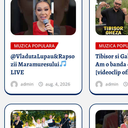
MUZICA POPULARA
MUZICA POP
@VladutaLupau&Rapso
Tibisor si G
zii Maramuresului
Am o banda 
LIVE
[videoclip of
admin
aug. 4, 2026
admin