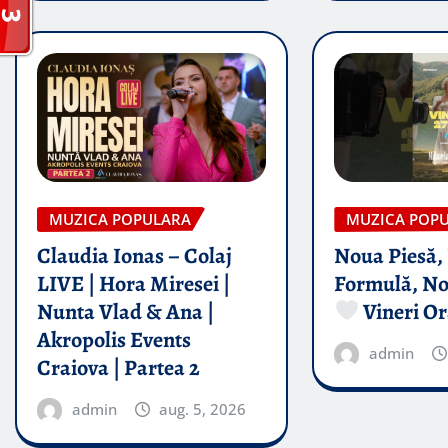
MUZICA POPULARA
MUZICA POP
Claudia Ionas – Colaj
Noua Piesă,
LIVE | Hora Miresei |
Formulă, No
Nunta Vlad & Ana |
Vineri Or
Akropolis Events
admin
Craiova | Partea 2
admin
aug. 5, 2026