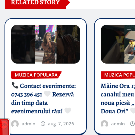
RELATED STORY
MUZICA POPULARA
MUZICA POP
Contact evenimente:
Mâine Ora 1
0743 396 451
Rezervă
canalul meu 
din timp data
noua piesă „
evenimentului tău!
Doua Ori”
admin
aug. 7, 2026
admin