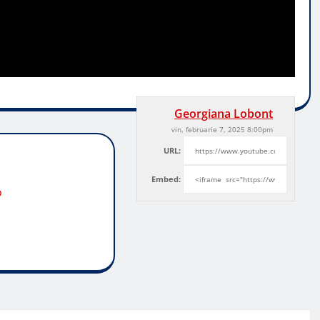
Georgiana Lobont
vin, februarie 7, 2025 8:00pm
URL:
Embed:
o