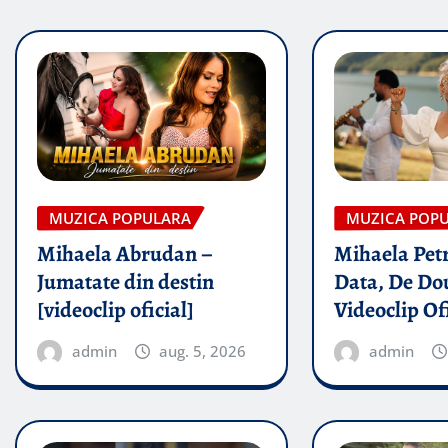
MUZICA POPULARA
MUZICA POP
Mihaela Abrudan –
Mihaela Petr
Jumatate din destin
Data, De Dou
[videoclip oficial]
Videoclip Of
admin
aug. 5, 2026
admin