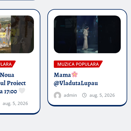
ULARA
MUZICA POPULARA
 Noua
Mama
ul Proiect
@VladutaLupau
a 17:00
admin
aug. 5, 2026
aug. 5, 2026