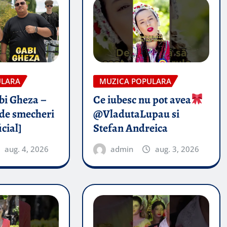
ULARA
MUZICA POPULARA
abi Gheza –
Ce iubesc nu pot avea
de smecheri
@VladutaLupau si
icial]
Stefan Andreica
aug. 4, 2026
admin
aug. 3, 2026