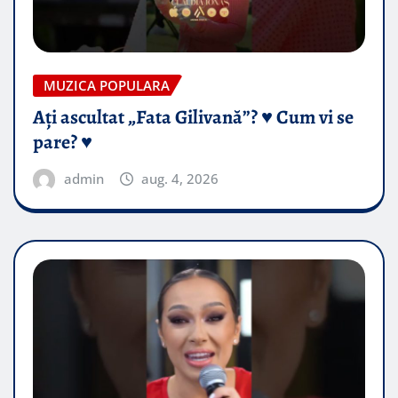
MUZICA POPULARA
Ați ascultat „Fata Gilivană”? ♥️ Cum vi se
pare? ♥️
admin
aug. 4, 2026