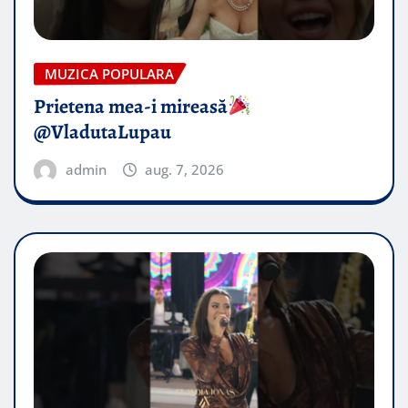
MUZICA POPULARA
Prietena mea-i mireasă​
@VladutaLupau
admin
aug. 7, 2026