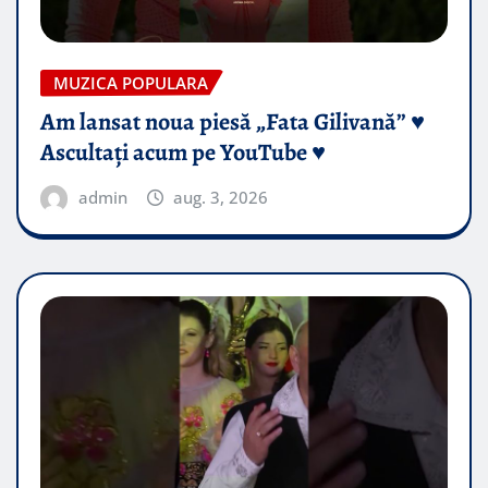
MUZICA POPULARA
Am lansat noua piesă „Fata Gilivană” ♥️
Ascultați acum pe YouTube ♥️
admin
aug. 3, 2026