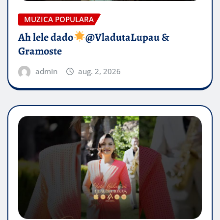
MUZICA POPULARA
Ah lele dado​
@VladutaLupau &
Gramoste
admin
aug. 2, 2026