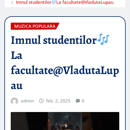
Imnul studentilor
La facultate@VladutaLupau
MUZICA POPULARA
Imnul studentilor
La
facultate@VladutaLup
au
admin
feb. 2, 2025
0