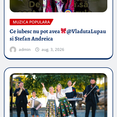
MUZICA POPULARA
Ce iubesc nu pot avea
​@VladutaLupau
si Stefan Andreica
admin
aug. 3, 2026