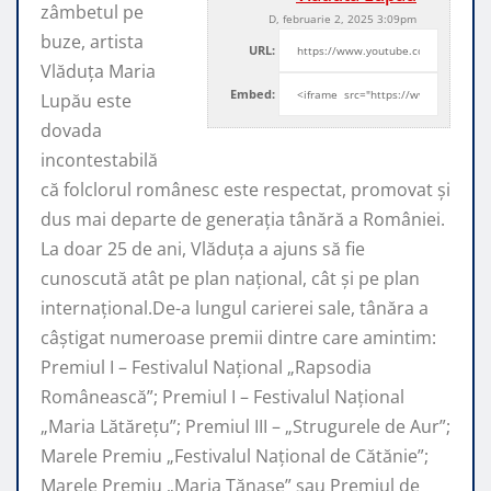
zâmbetul pe
D, februarie 2, 2025 3:09pm
buze, artista
URL:
Vlăduța Maria
Embed:
Lupău este
dovada
incontestabilă
că folclorul românesc este respectat, promovat şi
dus mai departe de generaţia tânără a României.
La doar 25 de ani, Vlăduța a ajuns să fie
cunoscută atât pe plan naţional, cât şi pe plan
internaţional.De-a lungul carierei sale, tânăra a
câştigat numeroase premii dintre care amintim:
Premiul I – Festivalul Național „Rapsodia
Românească”; Premiul I – Festivalul Național
„Maria Lătărețu”; Premiul III – „Strugurele de Aur”;
Marele Premiu „Festivalul Național de Cătănie”;
Marele Premiu „Maria Tănase” sau Premiul de