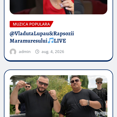
MUZICA POPULARA
@VladutaLupau&Rapsozii
Maramuresului
LIVE
admin
aug. 4, 2026