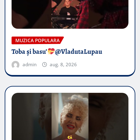
MUZICA POPULARA
Toba și basu’
@VladutaLupau
admin
aug. 8, 2026