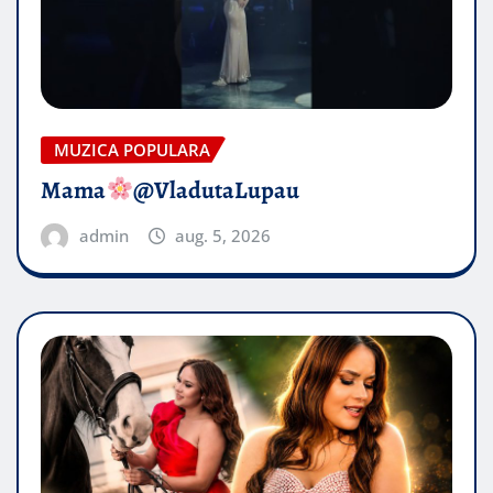
MUZICA POPULARA
Mama
@VladutaLupau
admin
aug. 5, 2026