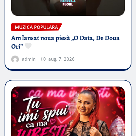
MUZICA POPULARA
Am lansat noua piesă „O Data, De Doua
Ori”
admin
aug. 7, 2026