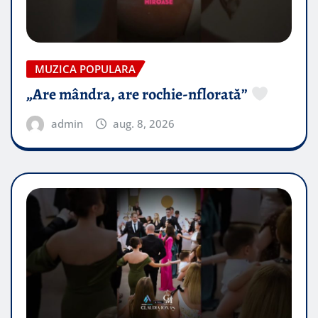
MUZICA POPULARA
„Are mândra, are rochie-nflorată”
admin
aug. 8, 2026