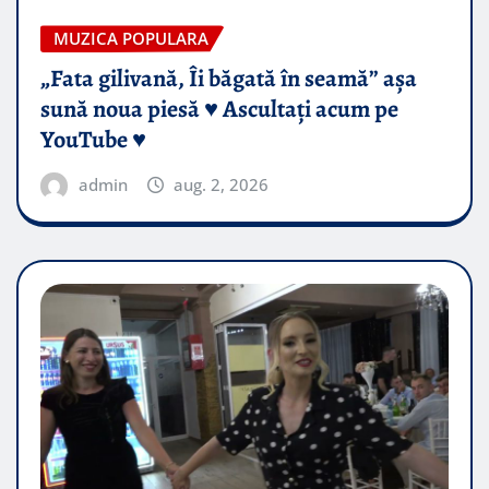
MUZICA POPULARA
„Fata gilivană, Îi băgată în seamă” așa
sună noua piesă ♥️ Ascultați acum pe
YouTube ♥️
admin
aug. 2, 2026