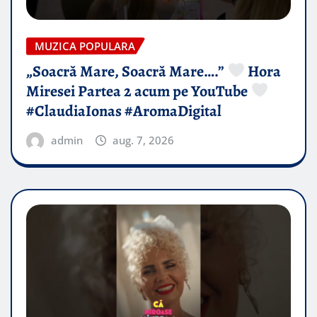
MUZICA POPULARA
„Soacră Mare, Soacră Mare….”
Hora
Miresei Partea 2 acum pe YouTube
#ClaudiaIonas #AromaDigital
admin
aug. 7, 2026