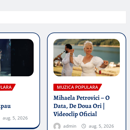
ULARA
MUZICA POPULARA
Mihaela Petrovici – O
upau
Data, De Doua Ori |
Videoclip Oficial
aug. 5, 2026
admin
aug. 5, 2026