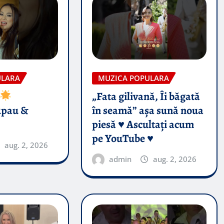
ULARA
MUZICA POPULARA
„Fata gilivană, Îi băgată
upau &
în seamă” așa sună noua
piesă ♥️ Ascultați acum
pe YouTube ♥️
aug. 2, 2026
admin
aug. 2, 2026