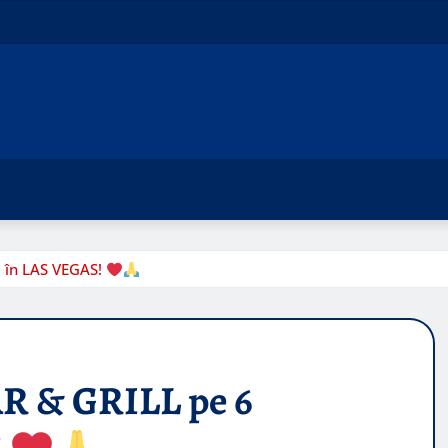
 în LAS VEGAS!
R & GRILL pe 6