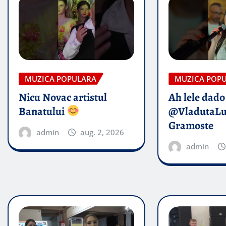
MUZICA POPULARA
MUZICA POP
Nicu Novac artistul
Ah lele dado​
Banatului
@VladutaL
Gramoste
admin
aug. 2, 2026
admin