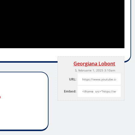
Georgiana Lobont
S, februarie 1, 2025 3:10am
URL:
Embed:
o