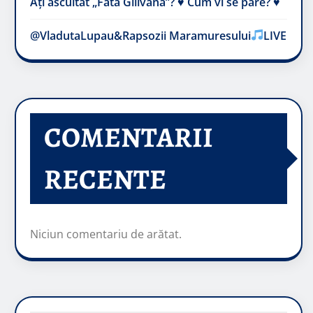
Ați ascultat „Fata Gilivană”? ♥️ Cum vi se pare? ♥️
@VladutaLupau&Rapsozii Maramuresului
LIVE
COMENTARII
RECENTE
Niciun comentariu de arătat.