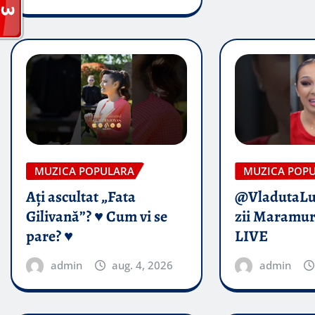
MUZICA POPULARA
MUZICA POP
Ați ascultat „Fata
@VladutaL
Gilivană”? ♥️ Cum vi se
zii Maramur
pare? ♥️
LIVE
admin
aug. 4, 2026
admin