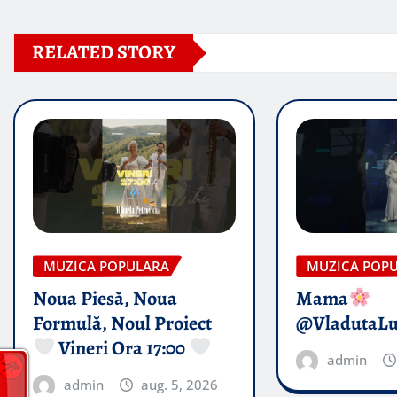
RELATED STORY
MUZICA POPULARA
MUZICA POP
Noua Piesă, Noua
Mama
Formulă, Noul Proiect
@VladutaL
Vineri Ora 17:00
admin
admin
aug. 5, 2026