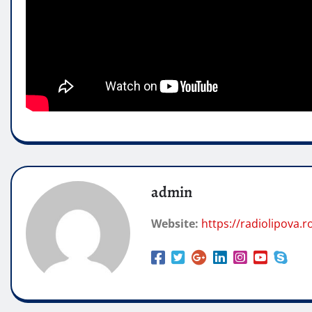
admin
Website:
https://radiolipova.r