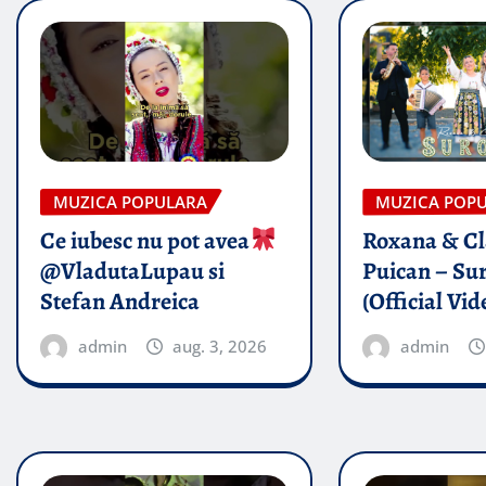
MUZICA POPULARA
MUZICA POP
Ce iubesc nu pot avea
Roxana & Cl
@VladutaLupau si
Puican – Sur
Stefan Andreica
(Official Vid
admin
aug. 3, 2026
admin