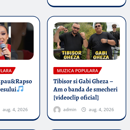
ULARA
MUZICA POPULARA
upau&Rapso
Tibisor si Gabi Gheza –
esului
Am o banda de smecheri
[videoclip oficial]
aug. 4, 2026
admin
aug. 4, 2026