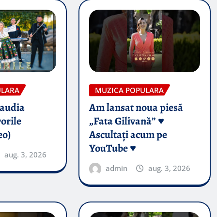
ULARA
MUZICA POPULARA
audia
Am lansat noua piesă
orile
„Fata Gilivană” ♥️
eo)
Ascultați acum pe
YouTube ♥️
aug. 3, 2026
admin
aug. 3, 2026