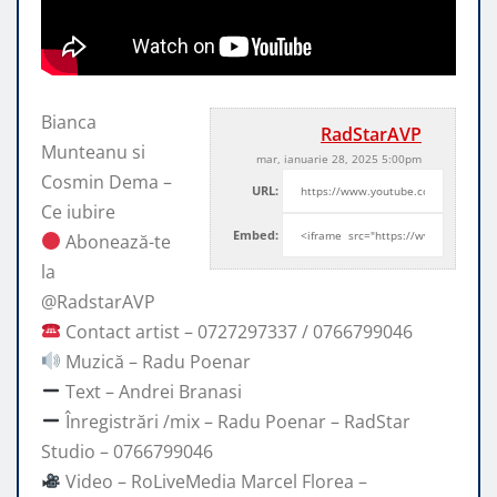
Bianca
RadStarAVP
Munteanu si
mar, ianuarie 28, 2025 5:00pm
Cosmin Dema –
URL:
Ce iubire
Embed:
Abonează-te
la ​
@RadstarAVP
Contact artist – 0727297337 /
0766799046
Muzică – Radu Poenar
Text – Andrei Branasi
Înregistrări /mix – Radu Poenar – RadStar
Studio – 0766799046
Video – RoLiveMedia Marcel Florea –