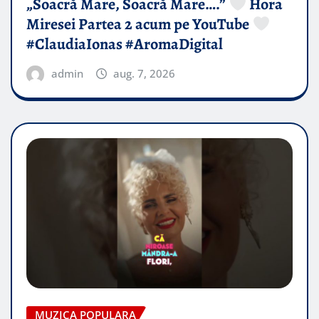
„Soacră Mare, Soacră Mare….”
Hora
Miresei Partea 2 acum pe YouTube
#ClaudiaIonas #AromaDigital
admin
aug. 7, 2026
MUZICA POPULARA