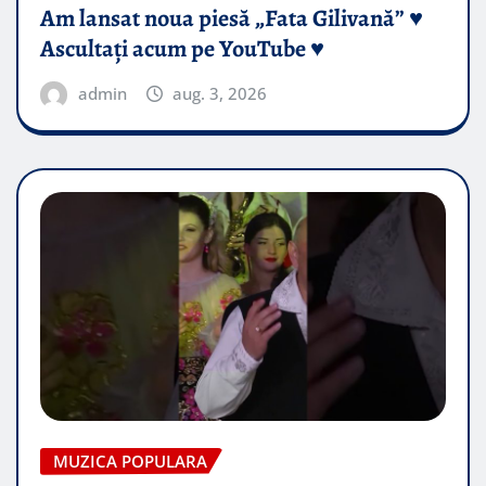
Am lansat noua piesă „Fata Gilivană” ♥️
Ascultați acum pe YouTube ♥️
admin
aug. 3, 2026
MUZICA POPULARA