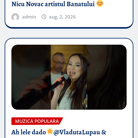
Nicu Novac artistul Banatului
admin
aug. 2, 2026
MUZICA POPULARA
Ah lele dado​
@VladutaLupau &