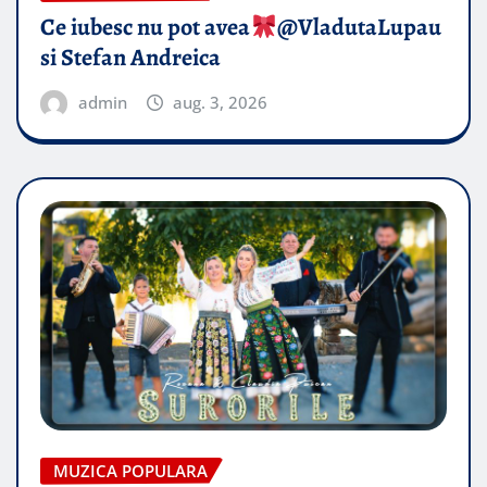
Ce iubesc nu pot avea
​@VladutaLupau
si Stefan Andreica
admin
aug. 3, 2026
MUZICA POPULARA