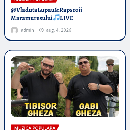
@VladutaLupau&Rapsozii
Maramuresului
LIVE
admin
aug. 4, 2026
MUZICA POPULARA