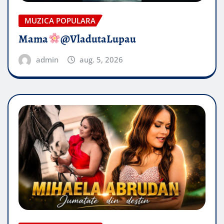
MUZICA POPULARA
Mama
@VladutaLupau
admin
aug. 5, 2026