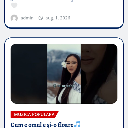
admin
aug. 1, 2026
MUZICA POPULARA
Cum e omul e și-o floare