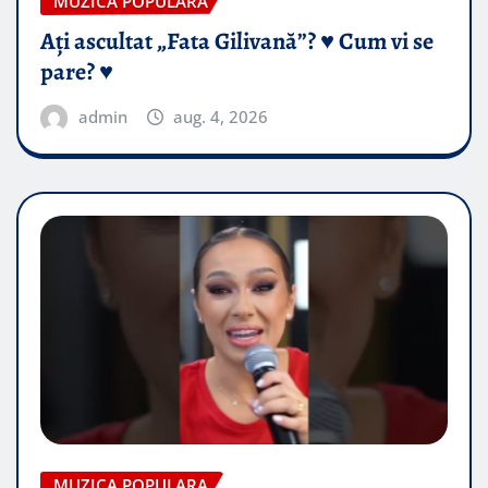
MUZICA POPULARA
Ați ascultat „Fata Gilivană”? ♥️ Cum vi se
pare? ♥️
admin
aug. 4, 2026
MUZICA POPULARA