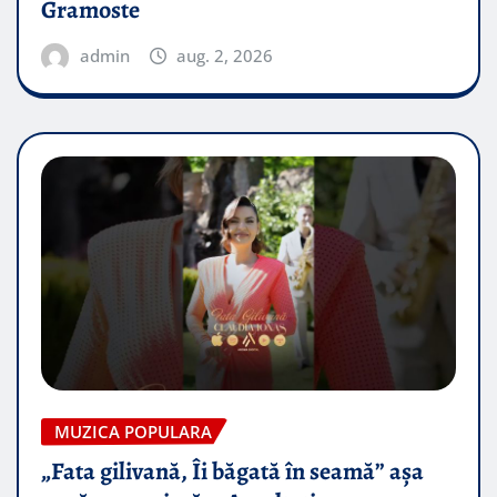
Gramoste
admin
aug. 2, 2026
MUZICA POPULARA
„Fata gilivană, Îi băgată în seamă” așa