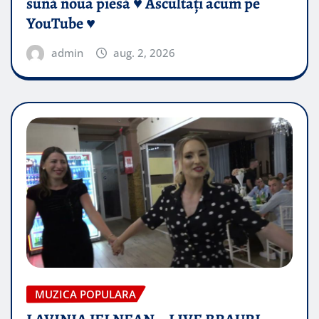
sună noua piesă ♥️ Ascultați acum pe
YouTube ♥️
admin
aug. 2, 2026
MUZICA POPULARA