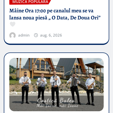
MUZICA POPULARA
Mâine Ora 17:00 pe canalul meu se va
lansa noua piesă „ O Data, De Doua Ori”
admin
aug. 6, 2026