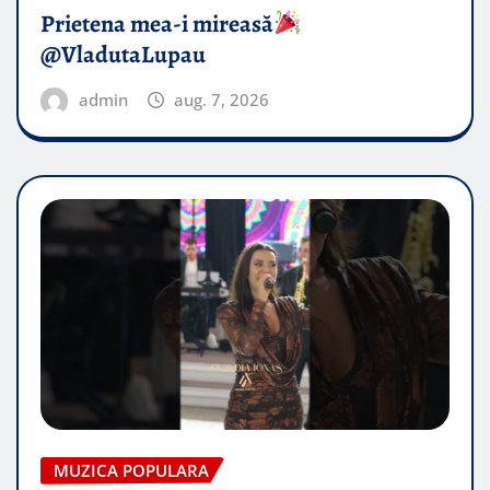
Prietena mea-i mireasă​
@VladutaLupau
admin
aug. 7, 2026
MUZICA POPULARA