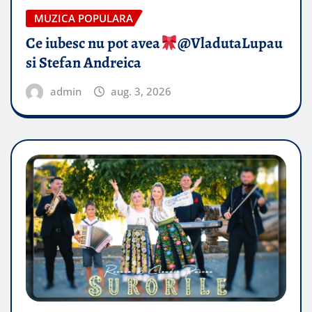
MUZICA POPULARA
Ce iubesc nu pot avea
​@VladutaLupau
si Stefan Andreica
admin
aug. 3, 2026