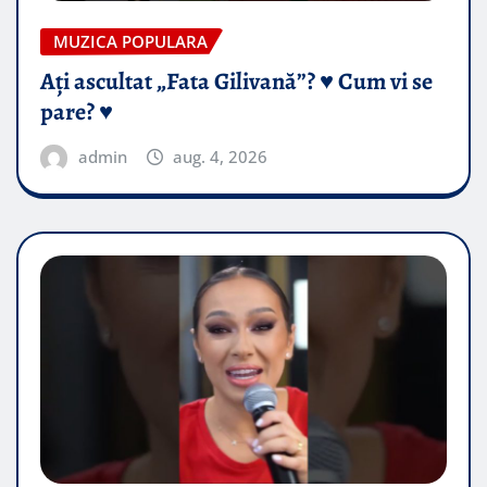
MUZICA POPULARA
Ați ascultat „Fata Gilivană”? ♥️ Cum vi se
pare? ♥️
admin
aug. 4, 2026