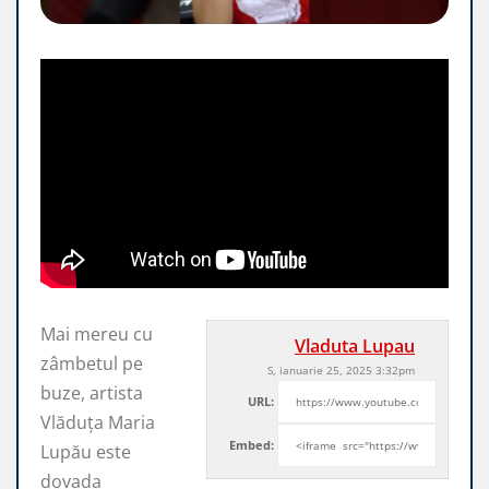
Mai mereu cu
Vladuta Lupau
zâmbetul pe
S, ianuarie 25, 2025 3:32pm
buze, artista
URL:
Vlăduța Maria
Embed:
Lupău este
dovada