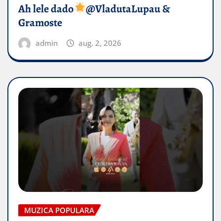
Ah lele dado​
@VladutaLupau &
Gramoste
admin
aug. 2, 2026
MUZICA POPULARA