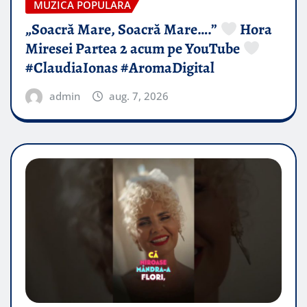
MUZICA POPULARA
„Soacră Mare, Soacră Mare….”
Hora
Miresei Partea 2 acum pe YouTube
#ClaudiaIonas #AromaDigital
admin
aug. 7, 2026