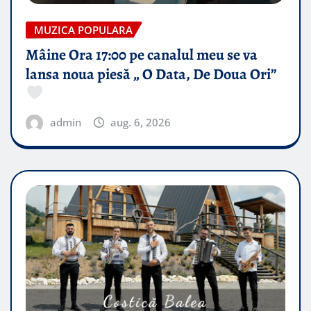
MUZICA POPULARA
Mâine Ora 17:00 pe canalul meu se va
lansa noua piesă „ O Data, De Doua Ori”
admin
aug. 6, 2026