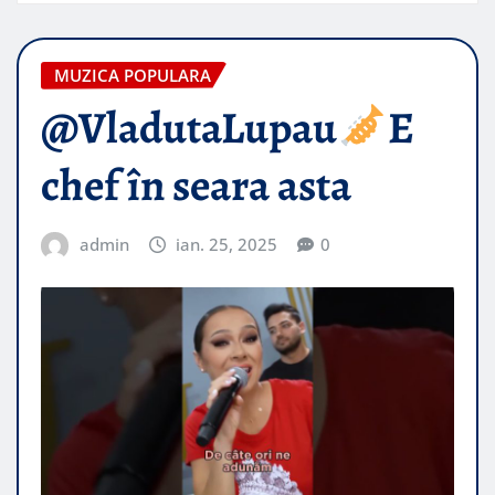
MUZICA POPULARA
@VladutaLupau
E
chef în seara asta
admin
ian. 25, 2025
0