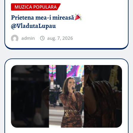
MUZICA POPULARA
Prietena mea-i mireasă​
@VladutaLupau
admin
aug. 7, 2026