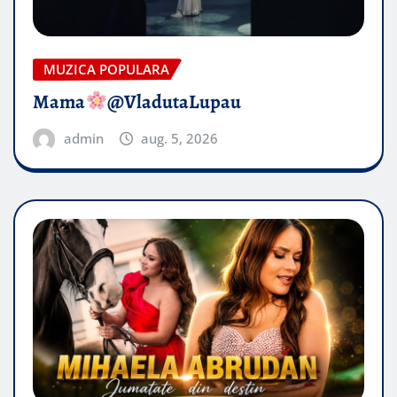
MUZICA POPULARA
Mama
@VladutaLupau
admin
aug. 5, 2026