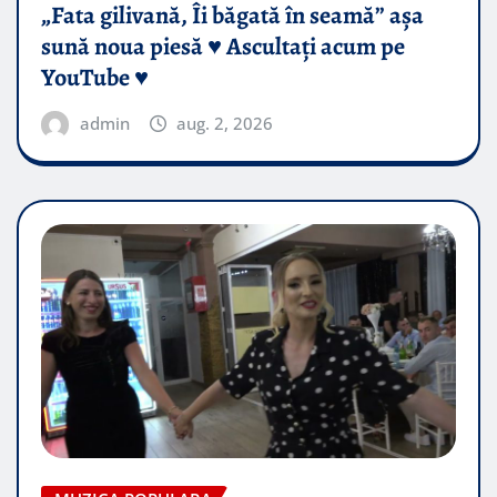
„Fata gilivană, Îi băgată în seamă” așa
sună noua piesă ♥️ Ascultați acum pe
YouTube ♥️
admin
aug. 2, 2026