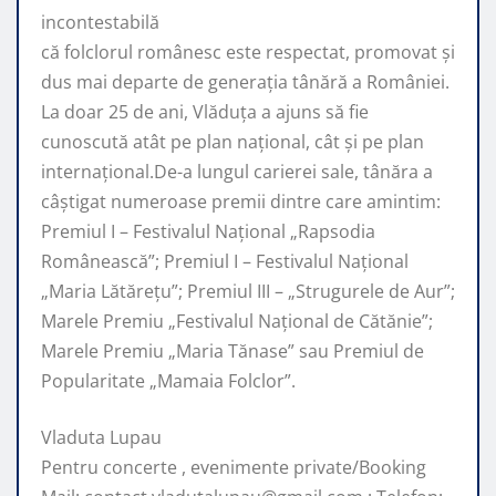
incontestabilă
că folclorul românesc este respectat, promovat şi
dus mai departe de generaţia tânără a României.
La doar 25 de ani, Vlăduța a ajuns să fie
cunoscută atât pe plan naţional, cât şi pe plan
internaţional.De-a lungul carierei sale, tânăra a
câştigat numeroase premii dintre care amintim:
Premiul I – Festivalul Național „Rapsodia
Românească”; Premiul I – Festivalul Național
„Maria Lătărețu”; Premiul III – „Strugurele de Aur”;
Marele Premiu „Festivalul Național de Cătănie”;
Marele Premiu „Maria Tănase” sau Premiul de
Popularitate „Mamaia Folclor”.
Vladuta Lupau
Pentru concerte , evenimente private/Booking