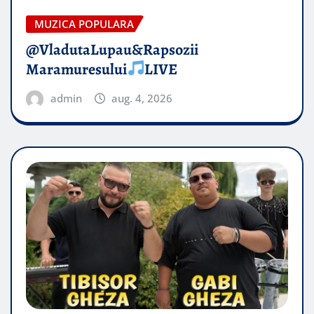
MUZICA POPULARA
@VladutaLupau&Rapsozii
Maramuresului
LIVE
admin
aug. 4, 2026