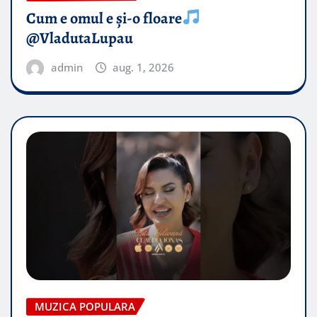
Cum e omul e și-o floare
@VladutaLupau
admin
aug. 1, 2026
MUZICA POPULARA