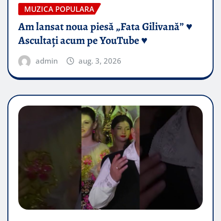
MUZICA POPULARA
Am lansat noua piesă „Fata Gilivană” ♥️
Ascultați acum pe YouTube ♥️
admin
aug. 3, 2026