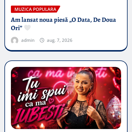
MUZICA POPULARA
Am lansat noua piesă „O Data, De Doua
Ori”
admin
aug. 7, 2026