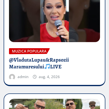
MUZICA POPULARA
@VladutaLupau&Rapsozii
Maramuresului
LIVE
admin
aug. 4, 2026