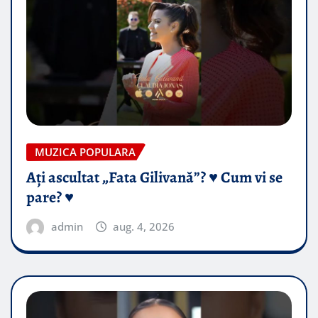
MUZICA POPULARA
Ați ascultat „Fata Gilivană”? ♥️ Cum vi se
pare? ♥️
admin
aug. 4, 2026