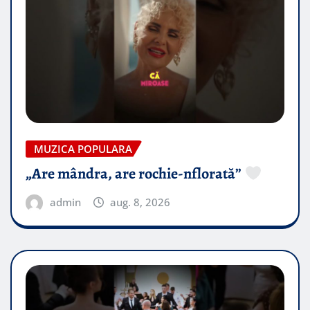
MUZICA POPULARA
„Are mândra, are rochie-nflorată”
admin
aug. 8, 2026