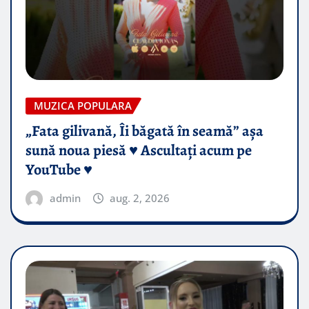
MUZICA POPULARA
„Fata gilivană, Îi băgată în seamă” așa
sună noua piesă ♥️ Ascultați acum pe
YouTube ♥️
admin
aug. 2, 2026