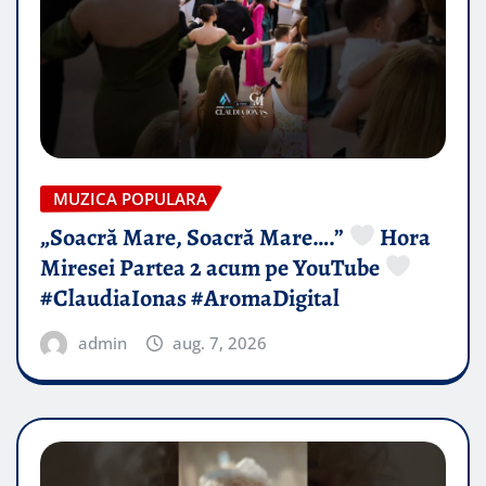
MUZICA POPULARA
„Soacră Mare, Soacră Mare….”
Hora
Miresei Partea 2 acum pe YouTube
#ClaudiaIonas #AromaDigital
admin
aug. 7, 2026