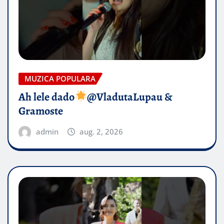
MUZICA POPULARA
Ah lele dado​
@VladutaLupau &
Gramoste
admin
aug. 2, 2026