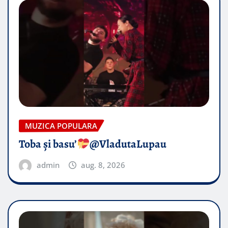
MUZICA POPULARA
Toba și basu’
@VladutaLupau
admin
aug. 8, 2026