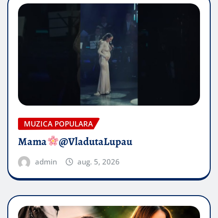
MUZICA POPULARA
Mama
@VladutaLupau
admin
aug. 5, 2026