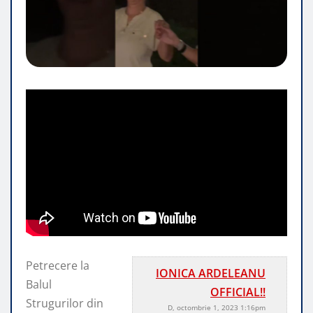
Petrecere la
IONICA ARDELEANU
Balul
OFFICIAL!!
Strugurilor din
D, octombrie 1, 2023 1:16pm