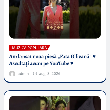
MUZICA POPULARA
Am lansat noua piesă „Fata Gilivană” ♥️
Ascultați acum pe YouTube ♥️
admin
aug. 3, 2026