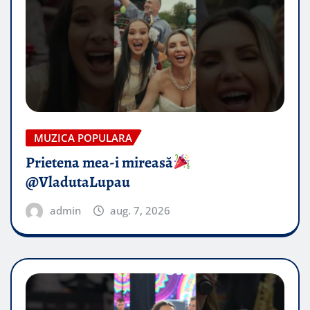
MUZICA POPULARA
Prietena mea-i mireasă​
@VladutaLupau
admin
aug. 7, 2026