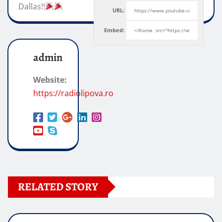
Dallas!!
URL:
Embed:
admin
Website:
https://radiolipova.ro
RELATED STORY