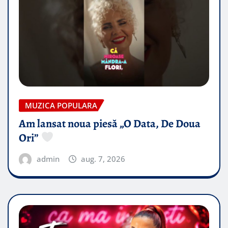
MUZICA POPULARA
Am lansat noua piesă „O Data, De Doua
Ori”
admin
aug. 7, 2026