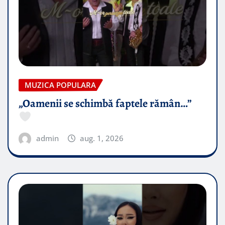
MUZICA POPULARA
„Oamenii se schimbă faptele rămân…”
admin
aug. 1, 2026