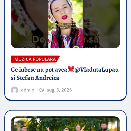
MUZICA POPULARA
Ce iubesc nu pot avea
​@VladutaLupau
si Stefan Andreica
admin
aug. 3, 2026