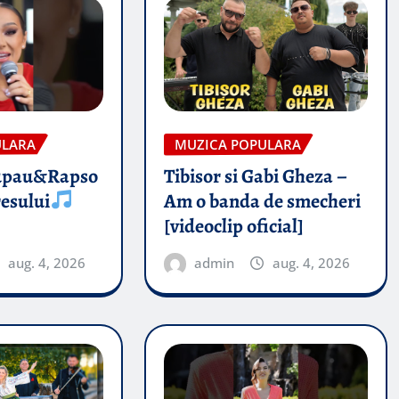
ULARA
MUZICA POPULARA
upau&Rapso
Tibisor si Gabi Gheza –
esului
Am o banda de smecheri
[videoclip oficial]
aug. 4, 2026
admin
aug. 4, 2026