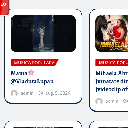
MUZICA POPULARA
MUZICA POP
Mama
Mihaela Ab
@VladutaLupau
Jumatate din
[videoclip of
admin
aug. 5, 2026
admin