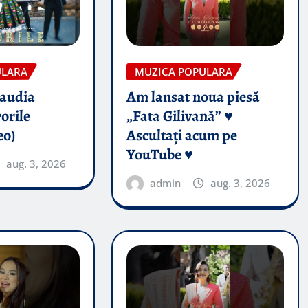
ULARA
MUZICA POPULARA
audia
Am lansat noua piesă
orile
„Fata Gilivană” ♥️
eo)
Ascultați acum pe
YouTube ♥️
aug. 3, 2026
admin
aug. 3, 2026