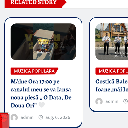
RELATED STORY
MUZICA POPULARA
MUZICA POP
Mâine Ora 17:00 pe
Costică Bale
canalul meu se va lansa
Ioane,măi I
noua piesă „ O Data, De
admin
Doua Ori”
admin
aug. 6, 2026