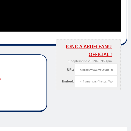
IONICA ARDELEANU
OFFICIAL!!
S, septembrie 23, 2023 9:21pm
URL:
o
Embed: