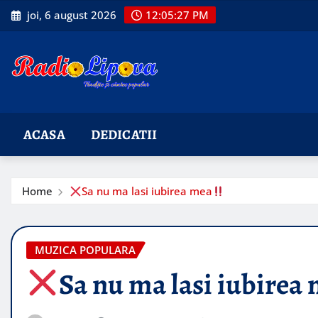
Skip
joi, 6 august 2026
12:05:28 PM
to
content
ACASA
DEDICATII
Home
Sa nu ma lasi iubirea mea
MUZICA POPULARA
Sa nu ma lasi iubirea