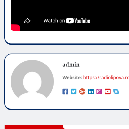
admin
Website:
https://radiolipova.r