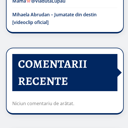
Mama
@VladutaLupau
Mihaela Abrudan – Jumatate din destin
[videoclip oficial]
COMENTARII
RECENTE
Niciun comentariu de arătat.