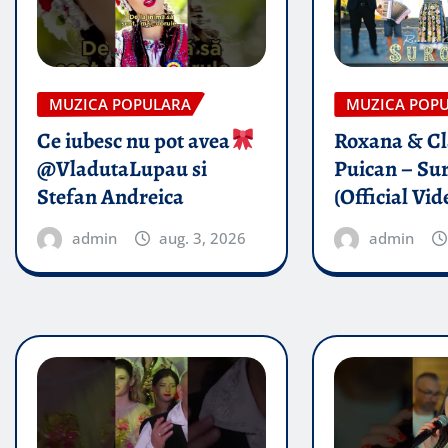
MUZICA POPULARA
MUZICA POP
Ce iubesc nu pot avea
Roxana & Cl
@VladutaLupau si
Puican – Sur
Stefan Andreica
(Official Vid
admin
aug. 3, 2026
admin