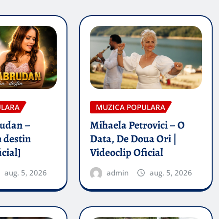
ULARA
MUZICA POPULARA
rudan –
Mihaela Petrovici – O
 destin
Data, De Doua Ori |
icial]
Videoclip Oficial
aug. 5, 2026
admin
aug. 5, 2026