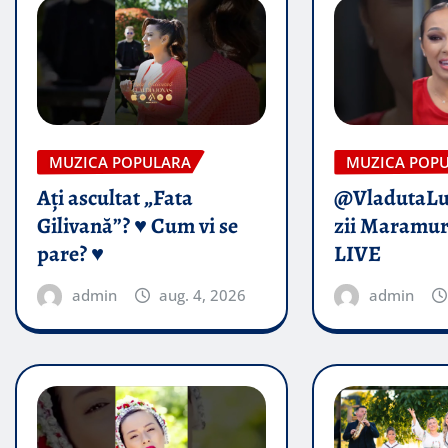
MUZICA POPULARA
MUZICA POP
Ați ascultat „Fata
@VladutaL
Gilivană”? ♥️ Cum vi se
zii Maramur
pare? ♥️
LIVE
admin
aug. 4, 2026
admin