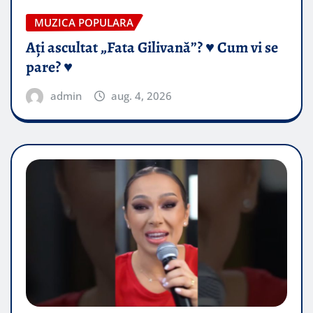
MUZICA POPULARA
Ați ascultat „Fata Gilivană”? ♥️ Cum vi se
pare? ♥️
admin
aug. 4, 2026