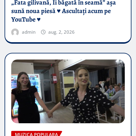
„Fata gilivană, Îi băgată în seamă” așa
sună noua piesă ♥️ Ascultați acum pe
YouTube ♥️
admin
aug. 2, 2026
MUZICA POPULARA