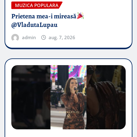
MUZICA POPULARA
Prietena mea-i mireasă​
@VladutaLupau
admin
aug. 7, 2026