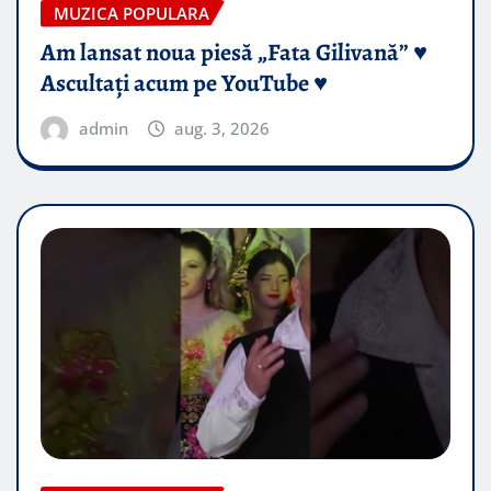
MUZICA POPULARA
Am lansat noua piesă „Fata Gilivană” ♥️
Ascultați acum pe YouTube ♥️
admin
aug. 3, 2026