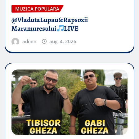
MUZICA POPULARA
@VladutaLupau&Rapsozii
Maramuresului
LIVE
admin
aug. 4, 2026