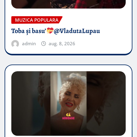
MUZICA POPULARA
Toba și basu’
@VladutaLupau
admin
aug. 8, 2026