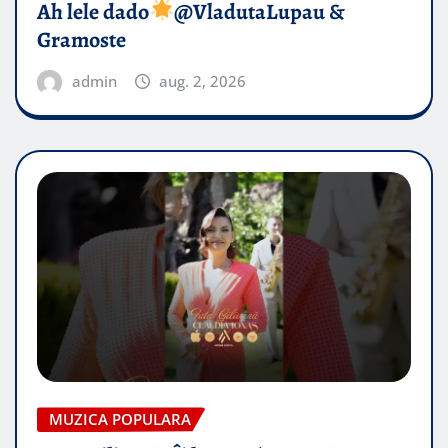
Ah lele dado​
@VladutaLupau &
Gramoste
admin
aug. 2, 2026
MUZICA POPULARA