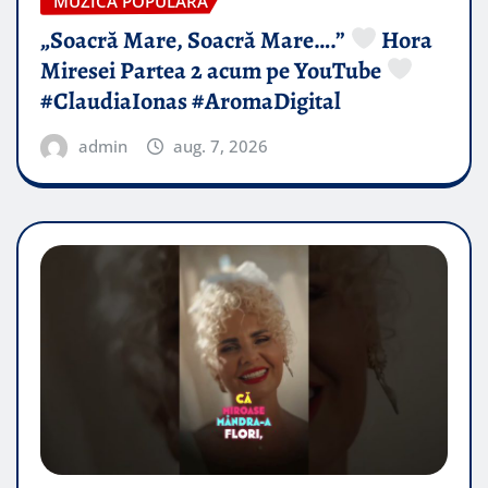
MUZICA POPULARA
„Soacră Mare, Soacră Mare….”
Hora
Miresei Partea 2 acum pe YouTube
#ClaudiaIonas #AromaDigital
admin
aug. 7, 2026