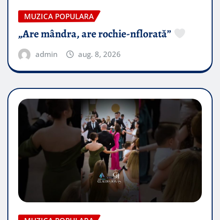
MUZICA POPULARA
„Are mândra, are rochie-nflorată”
admin
aug. 8, 2026