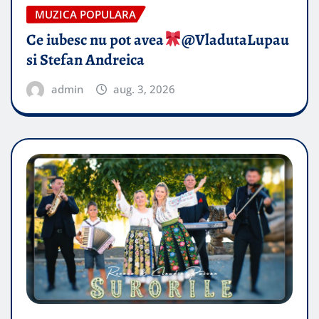
MUZICA POPULARA
Ce iubesc nu pot avea
​@VladutaLupau
si Stefan Andreica
admin
aug. 3, 2026