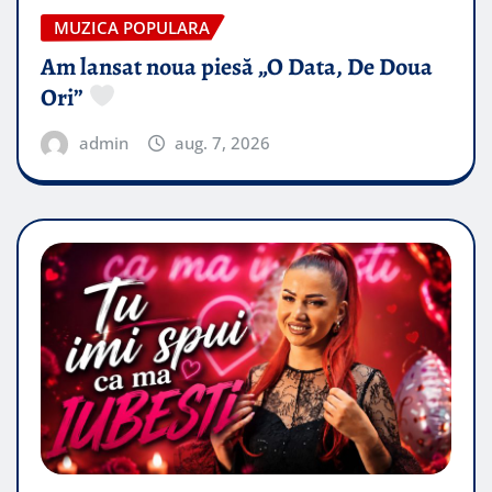
MUZICA POPULARA
Am lansat noua piesă „O Data, De Doua
Ori”
admin
aug. 7, 2026