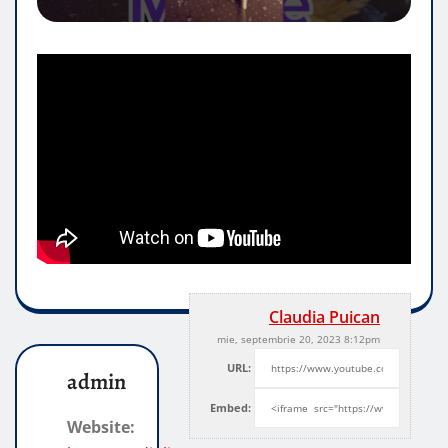
Claudia Puican
mie, septembrie 20, 2023 8:12pm
URL:
admin
Embed:
Website: