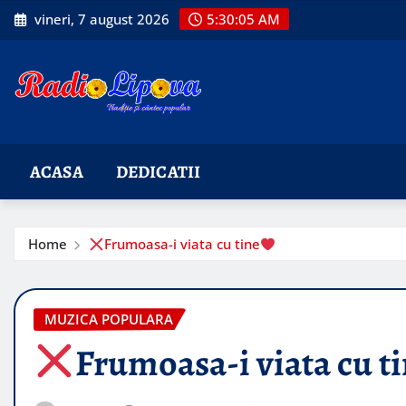
Skip
vineri, 7 august 2026
5:30:06 AM
to
content
ACASA
DEDICATII
Home
Frumoasa-i viata cu tine
MUZICA POPULARA
Frumoasa-i viata cu t