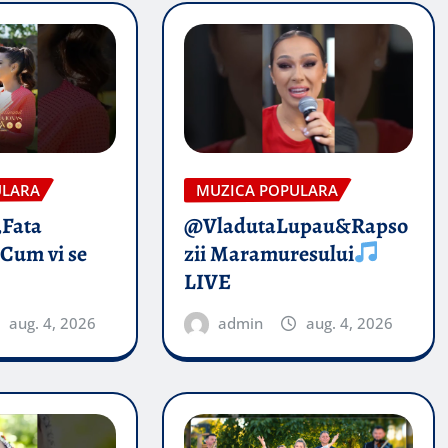
ULARA
MUZICA POPULARA
„Fata
@VladutaLupau&Rapso
 Cum vi se
zii Maramuresului
LIVE
aug. 4, 2026
admin
aug. 4, 2026