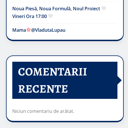
Noua Piesă, Noua Formulă, Noul Proiect
Vineri Ora 17:00
Mama
@VladutaLupau
COMENTARII
RECENTE
Niciun comentariu de arătat.