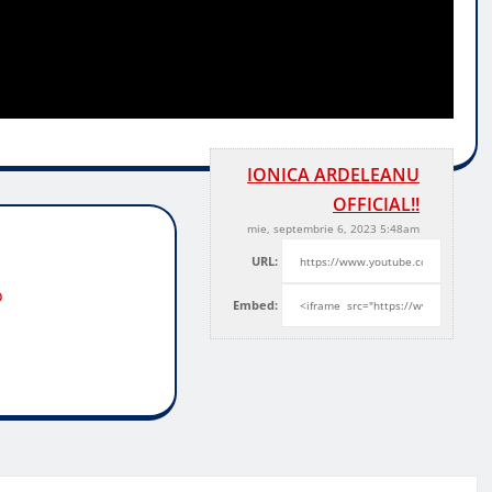
IONICA ARDELEANU
OFFICIAL!!
mie, septembrie 6, 2023 5:48am
URL:
o
Embed: