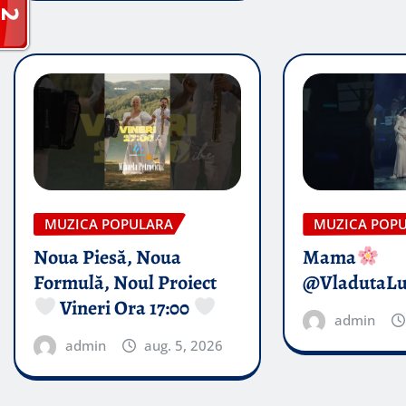
MUZICA POPULARA
MUZICA POP
Noua Piesă, Noua
Mama
Formulă, Noul Proiect
@VladutaL
Vineri Ora 17:00
admin
admin
aug. 5, 2026