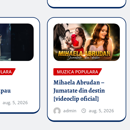
ULARA
MUZICA POPULARA
Mihaela Abrudan –
upau
Jumatate din destin
[videoclip oficial]
aug. 5, 2026
admin
aug. 5, 2026