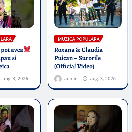
ULARA
MUZICA POPULARA
 pot avea
Roxana & Claudia
pau si
Puican – Surorile
eica
(Official Video)
aug. 3, 2026
admin
aug. 3, 2026