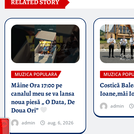
RELATED STORY
MUZICA POPULARA
MUZICA POP
Mâine Ora 17:00 pe
Costică Bale
canalul meu se va lansa
Ioane,măi I
noua piesă „ O Data, De
admin
Doua Ori”
admin
aug. 6, 2026