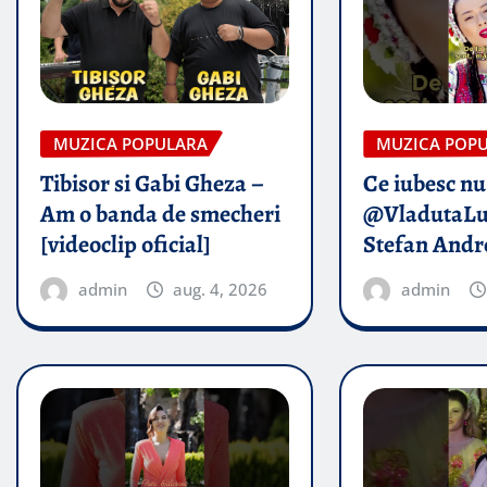
MUZICA POPULARA
MUZICA POP
Tibisor si Gabi Gheza –
Ce iubesc nu
Am o banda de smecheri
@VladutaLu
[videoclip oficial]
Stefan Andr
admin
aug. 4, 2026
admin