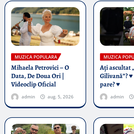
MUZICA POPULARA
MUZICA POP
Mihaela Petrovici – O
Ați ascultat 
Data, De Doua Ori |
Gilivană”? ♥️
Videoclip Oficial
pare? ♥️
admin
aug. 5, 2026
admin