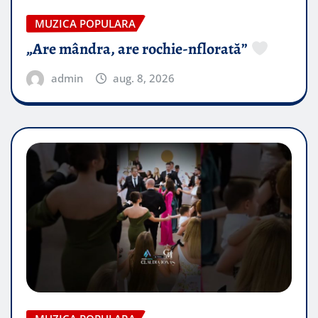
MUZICA POPULARA
„Are mândra, are rochie-nflorată”
admin
aug. 8, 2026