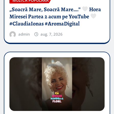
MUZICA POPULARA
„Soacră Mare, Soacră Mare….”
Hora
Miresei Partea 2 acum pe YouTube
#ClaudiaIonas #AromaDigital
admin
aug. 7, 2026