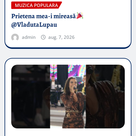
MUZICA POPULARA
Prietena mea-i mireasă​
@VladutaLupau
admin
aug. 7, 2026