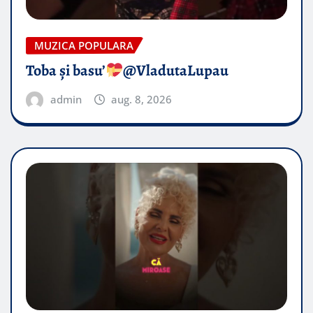
MUZICA POPULARA
Toba și basu’
@VladutaLupau
admin
aug. 8, 2026