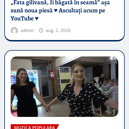
„Fata gilivană, Îi băgată în seamă” așa
sună noua piesă ♥️ Ascultați acum pe
YouTube ♥️
admin
aug. 2, 2026
MUZICA POPULARA