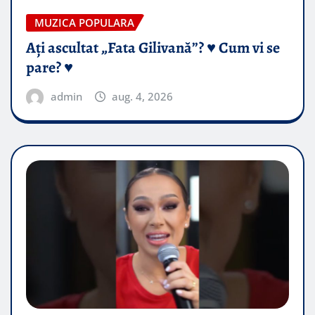
MUZICA POPULARA
Ați ascultat „Fata Gilivană”? ♥️ Cum vi se
pare? ♥️
admin
aug. 4, 2026