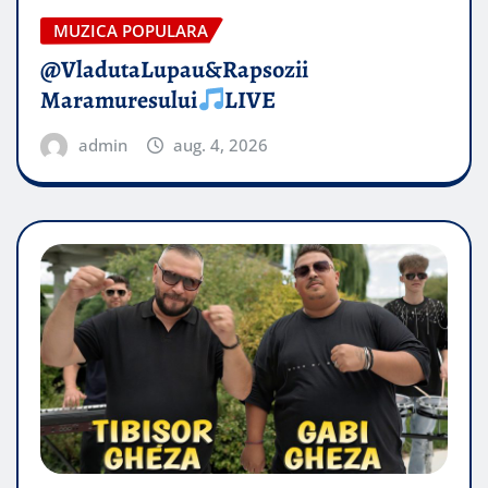
MUZICA POPULARA
@VladutaLupau&Rapsozii
Maramuresului
LIVE
admin
aug. 4, 2026