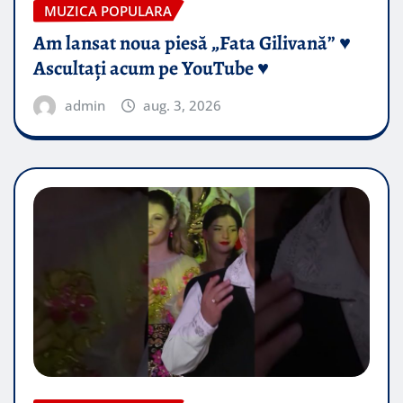
MUZICA POPULARA
Am lansat noua piesă „Fata Gilivană” ♥️
Ascultați acum pe YouTube ♥️
admin
aug. 3, 2026