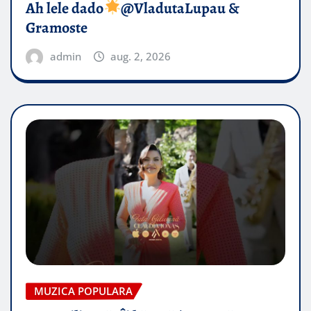
Ah lele dado​
@VladutaLupau &
Gramoste
admin
aug. 2, 2026
MUZICA POPULARA