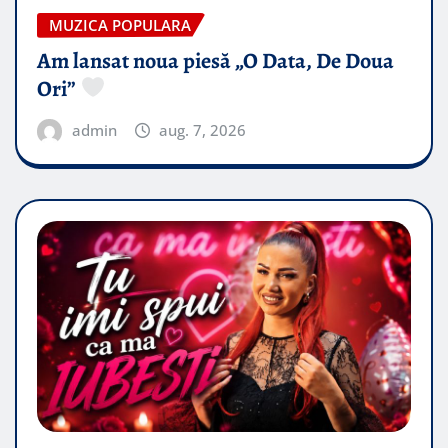
MUZICA POPULARA
Am lansat noua piesă „O Data, De Doua
Ori”
admin
aug. 7, 2026