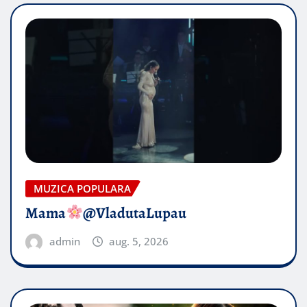
MUZICA POPULARA
Mama
@VladutaLupau
admin
aug. 5, 2026