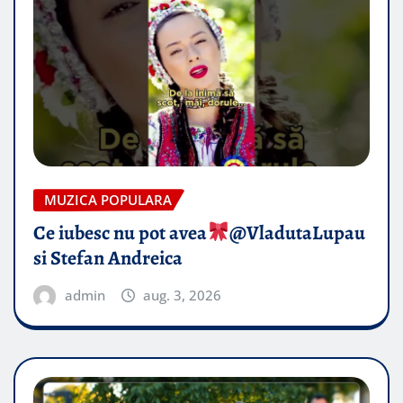
MUZICA POPULARA
Ce iubesc nu pot avea
​@VladutaLupau
si Stefan Andreica
admin
aug. 3, 2026