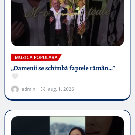
MUZICA POPULARA
„Oamenii se schimbă faptele rămân…”
admin
aug. 1, 2026