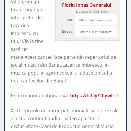
Vă oferim un
Florin Ionas Generalul
brau banatean
S, august 5, 2023 3:33pm
interpretat de
URL:
Lazarica
Embed:
Imbrescu cu
titlul Vin la tine
sa-ti cer
mana.Acest cantec face parte
din repertoriul de
joc al muzicii din Banat.Lazarica Imbrescu, in
muzica populara,prin vocea lui,aduce un suflu
nou cantecelor din Banat.
Pentru noutati abonati-va:
https://bit.ly/2CywlrU
© ️ Drepturile de autor patrimoniale și conexe ale
acestui continut audio – video apartin in
exclusivitate Casei de Productie General Music.