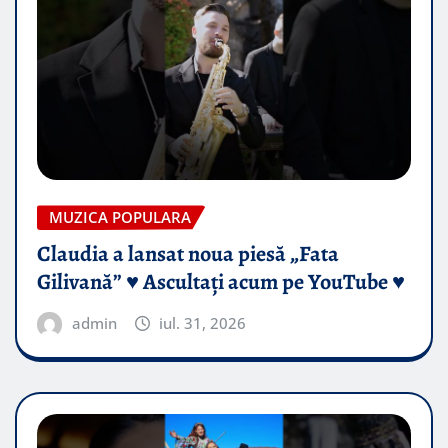
MUZICA POPULARA
Claudia a lansat noua piesă „Fata
Gilivană” ♥️ Ascultați acum pe YouTube ♥️
admin
iul. 31, 2026