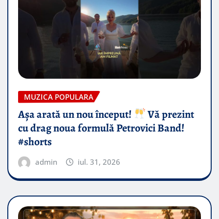
MUZICA POPULARA
Așa arată un nou început!
Vă prezint
cu drag noua formulă Petrovici Band!
#shorts
admin
iul. 31, 2026