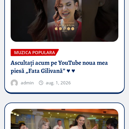
MUZICA POPULARA
Ascultați acum pe YouTube noua mea
piesă „Fata Gilivană” ♥️ ♥️
admin
aug. 1, 2026