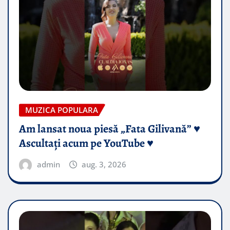
MUZICA POPULARA
Am lansat noua piesă „Fata Gilivană” ♥️
Ascultați acum pe YouTube ♥️
admin
aug. 3, 2026