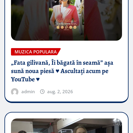
MUZICA POPULARA
„Fata gilivană, Îi băgată în seamă” așa
sună noua piesă ♥️ Ascultați acum pe
YouTube ♥️
admin
aug. 2, 2026