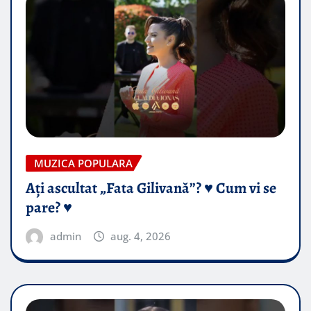
MUZICA POPULARA
Ați ascultat „Fata Gilivană”? ♥️ Cum vi se
pare? ♥️
admin
aug. 4, 2026