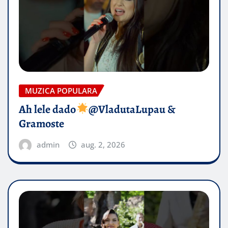
MUZICA POPULARA
Ah lele dado​
@VladutaLupau &
Gramoste
admin
aug. 2, 2026