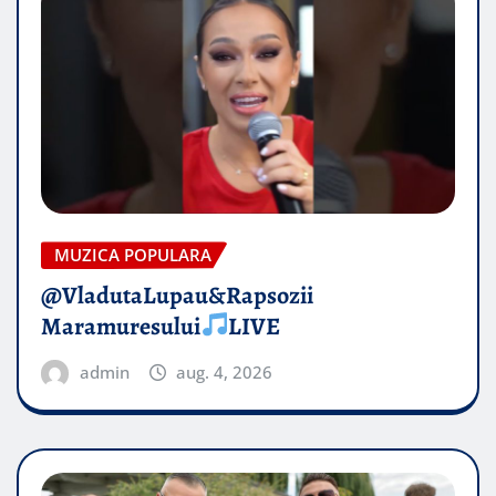
MUZICA POPULARA
@VladutaLupau&Rapsozii
Maramuresului
LIVE
admin
aug. 4, 2026