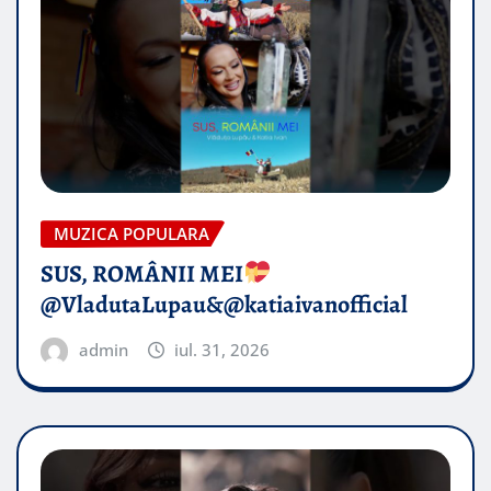
MUZICA POPULARA
SUS, ROMÂNII MEI
@VladutaLupau&@katiaivanofficial
admin
iul. 31, 2026