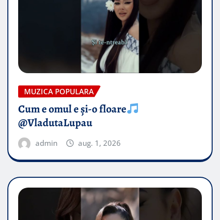
MUZICA POPULARA
Cum e omul e și-o floare
@VladutaLupau
admin
aug. 1, 2026