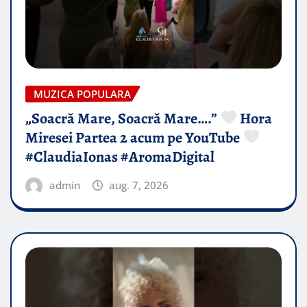
MUZICA POPULARA
„Soacră Mare, Soacră Mare….”
Hora
Miresei Partea 2 acum pe YouTube
#ClaudiaIonas #AromaDigital
admin
aug. 7, 2026