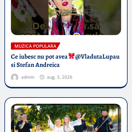
MUZICA POPULARA
Ce iubesc nu pot avea
​@VladutaLupau
si Stefan Andreica
admin
aug. 3, 2026