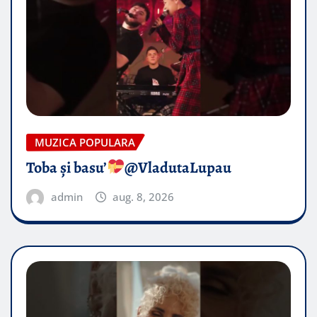
MUZICA POPULARA
Toba și basu’
@VladutaLupau
admin
aug. 8, 2026