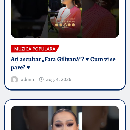
MUZICA POPULARA
Ați ascultat „Fata Gilivană”? ♥️ Cum vi se
pare? ♥️
admin
aug. 4, 2026