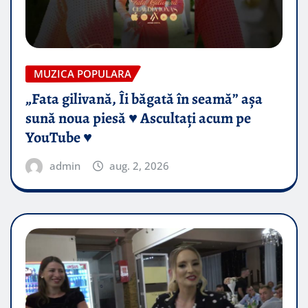
MUZICA POPULARA
„Fata gilivană, Îi băgată în seamă” așa
sună noua piesă ♥️ Ascultați acum pe
YouTube ♥️
admin
aug. 2, 2026