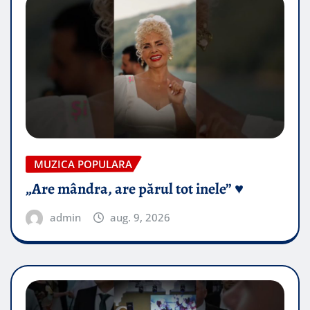
MUZICA POPULARA
„Are mândra, are părul tot inele” ♥️
admin
aug. 9, 2026