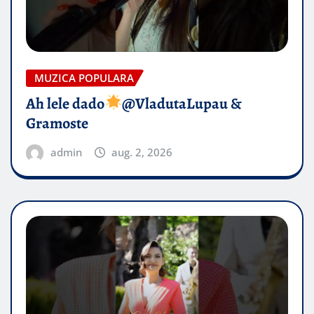
MUZICA POPULARA
Ah lele dado​
@VladutaLupau &
Gramoste
admin
aug. 2, 2026