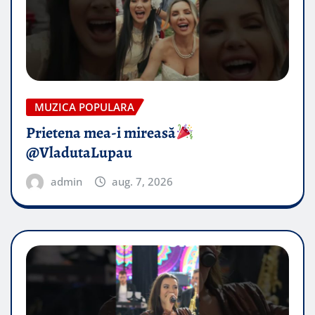
MUZICA POPULARA
Prietena mea-i mireasă​
@VladutaLupau
admin
aug. 7, 2026