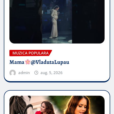
MUZICA POPULARA
Mama
@VladutaLupau
admin
aug. 5, 2026