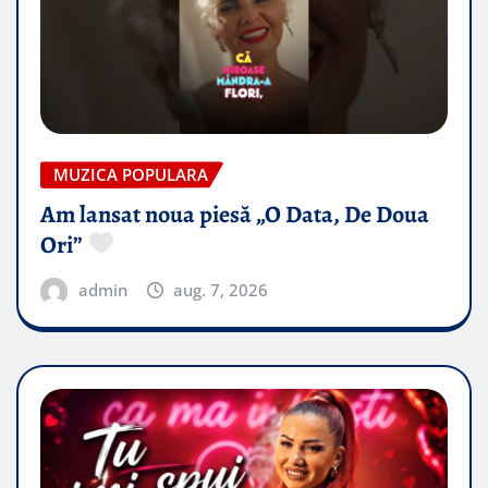
MUZICA POPULARA
Am lansat noua piesă „O Data, De Doua
Ori”
admin
aug. 7, 2026