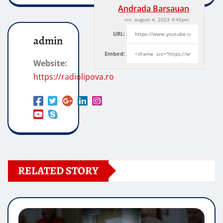
Andrada Barsauan
vin, august 4, 2023 4:45pm
URL:
admin
Embed:
Website:
https://radiolipova.ro
RELATED STORY