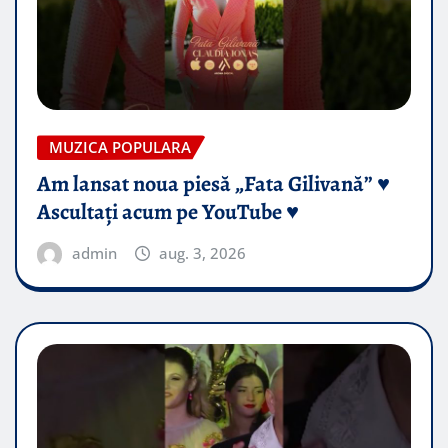
MUZICA POPULARA
Am lansat noua piesă „Fata Gilivană” ♥️
Ascultați acum pe YouTube ♥️
admin
aug. 3, 2026