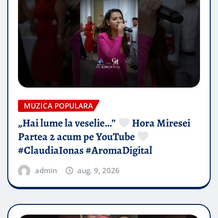
MUZICA POPULARA
„Hai lume la veselie…”
Hora Miresei
Partea 2 acum pe YouTube
#ClaudiaIonas #AromaDigital
admin
aug. 9, 2026