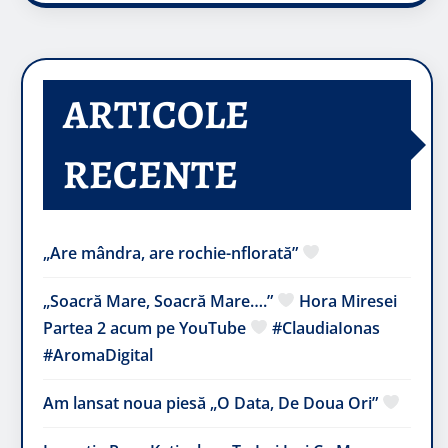
ARTICOLE
RECENTE
„Are mândra, are rochie-nflorată”
„Soacră Mare, Soacră Mare….”
Hora Miresei
Partea 2 acum pe YouTube
#ClaudiaIonas
#AromaDigital
Am lansat noua piesă „O Data, De Doua Ori”