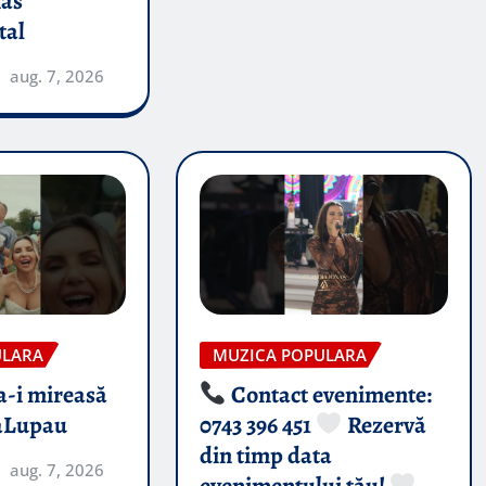
nas
tal
aug. 7, 2026
ULARA
MUZICA POPULARA
-i mireasă​
Contact evenimente:
aLupau
0743 396 451
Rezervă
din timp data
aug. 7, 2026
evenimentului tău!