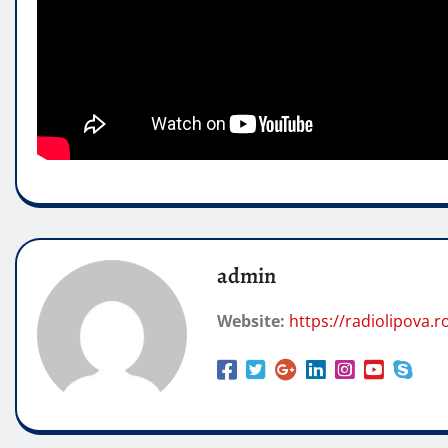
admin
Website:
https://radiolipova.r