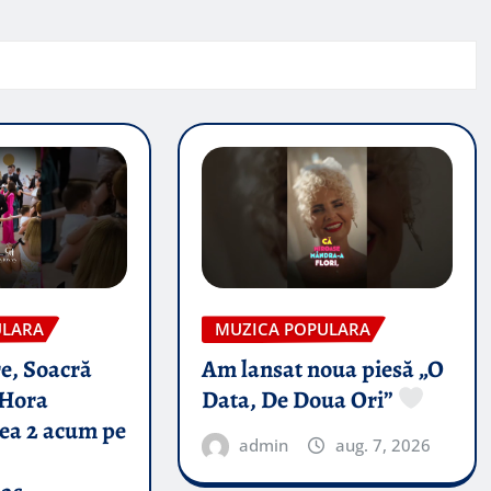
ULARA
MUZICA POPULARA
e, Soacră
Am lansat noua piesă „O
Hora
Data, De Doua Ori”
tea 2 acum pe
admin
aug. 7, 2026