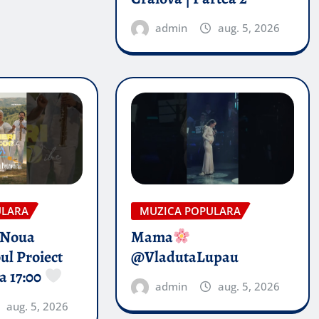
admin
aug. 5, 2026
ULARA
MUZICA POPULARA
 Noua
Mama
ul Proiect
@VladutaLupau
a 17:00
admin
aug. 5, 2026
aug. 5, 2026