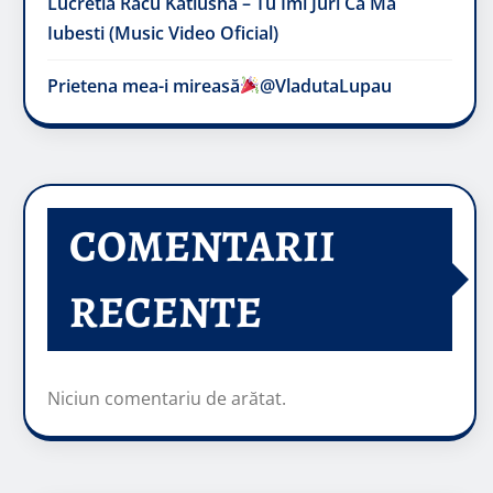
Lucretia Racu Katiusha – Tu Imi Juri Ca Ma
Iubesti (Music Video Oficial)
Prietena mea-i mireasă​
@VladutaLupau
COMENTARII
RECENTE
Niciun comentariu de arătat.