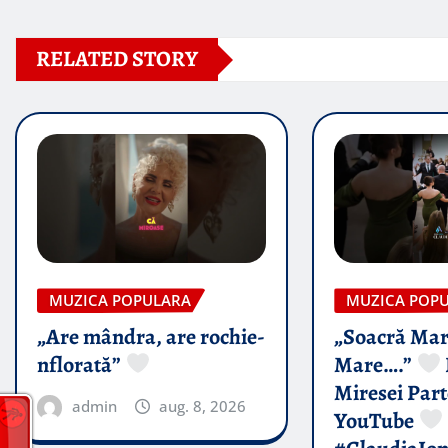
RELATED STORY
MUZICA POPULARA
MUZICA POP
„Are mândra, are rochie-
„Soacră Mar
nflorată”
Mare….”
Miresei Par
admin
aug. 8, 2026
YouTube