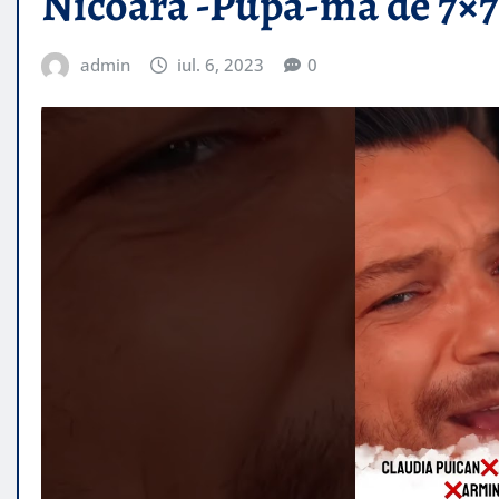
Nicoara -Pupa-ma de 7×7
admin
iul. 6, 2023
0