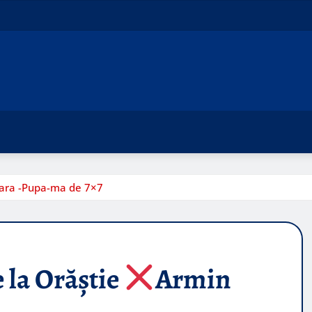
ara -Pupa-ma de 7×7
 la Orăștie
Armin