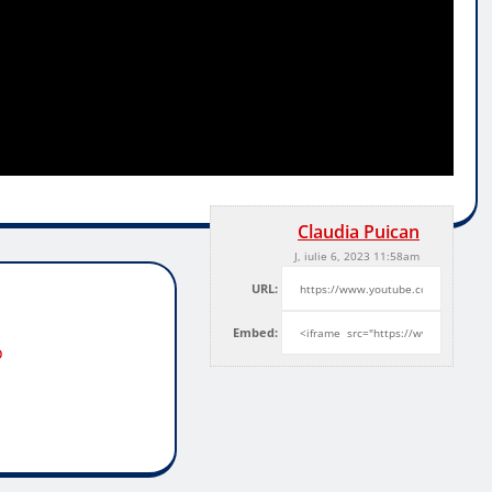
Claudia Puican
J, iulie 6, 2023 11:58am
URL:
Embed:
o