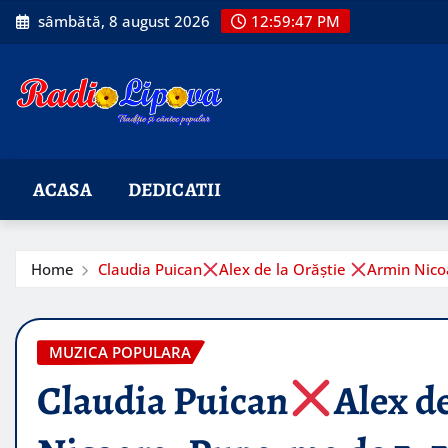
Skip
sâmbătă, 8 august 2026
12:59:49 PM
to
content
ACASA
DEDICATII
Home
Claudia Puican
Alex de la Orăștie
Armin Nico
MUZICA POPULARA
Claudia Puican
Alex de