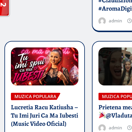
#ClaudiaIo
#AromaDigi
admin
MUZICA POPULARA
MUZICA POP
Lucretia Racu Katiusha –
Prietena mea
Tu Imi Juri Ca Ma Iubesti
@Vladut
(Music Video Oficial)
admin