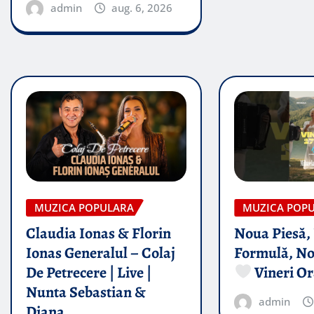
admin
aug. 6, 2026
MUZICA POPULARA
MUZICA POP
Claudia Ionas & Florin
Noua Piesă,
Ionas Generalul – Colaj
Formulă, No
De Petrecere | Live |
Vineri Or
Nunta Sebastian &
admin
Diana