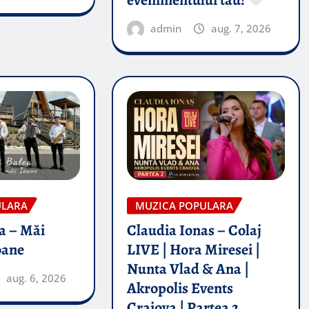
admin
aug. 7, 2026
ULARA
MUZICA POPULARA
a – Măi
Claudia Ionas – Colaj
oane
LIVE | Hora Miresei |
Nunta Vlad & Ana |
aug. 6, 2026
Akropolis Events
Craiova | Partea 2