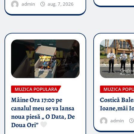
admin
aug. 7, 2026
MUZICA POPULARA
MUZICA POP
Mâine Ora 17:00 pe
Costică Bale
canalul meu se va lansa
Ioane,măi I
noua piesă „ O Data, De
admin
Doua Ori”