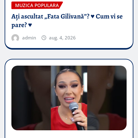
MUZICA POPULARA
Ați ascultat „Fata Gilivană”? ♥️ Cum vi se
pare? ♥️
admin
aug. 4, 2026