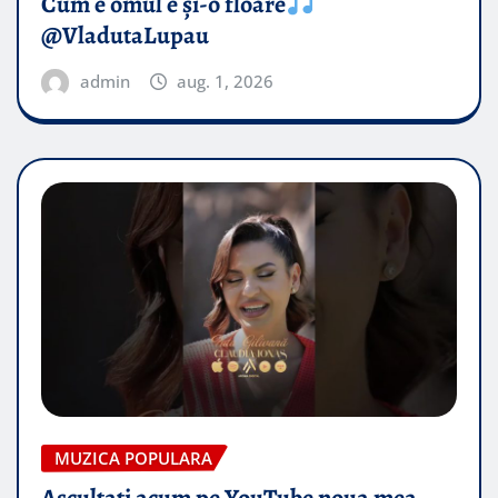
Cum e omul e și-o floare
@VladutaLupau
admin
aug. 1, 2026
MUZICA POPULARA