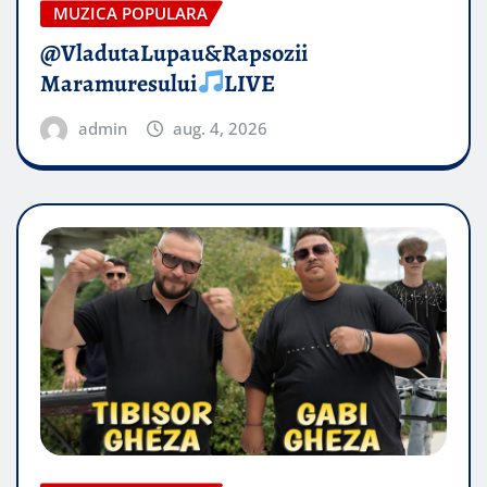
MUZICA POPULARA
@VladutaLupau&Rapsozii
Maramuresului
LIVE
admin
aug. 4, 2026