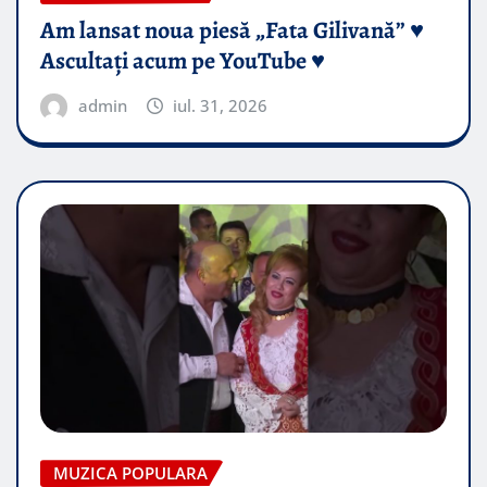
Am lansat noua piesă „Fata Gilivană” ♥️
Ascultați acum pe YouTube ♥️
admin
iul. 31, 2026
MUZICA POPULARA