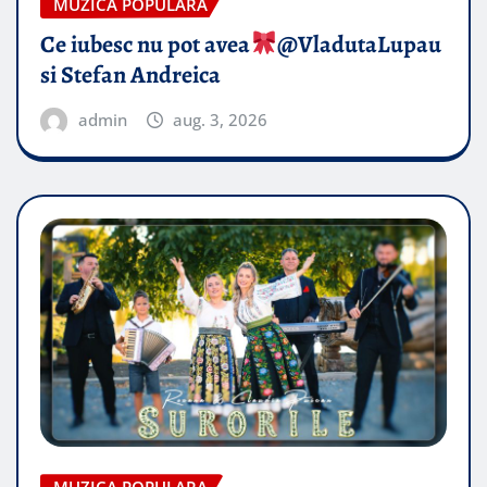
MUZICA POPULARA
Ce iubesc nu pot avea
​@VladutaLupau
si Stefan Andreica
admin
aug. 3, 2026