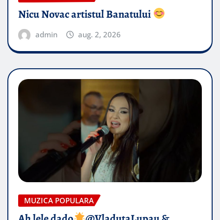
Nicu Novac artistul Banatului
admin
aug. 2, 2026
MUZICA POPULARA
Ah lele dado​
@VladutaLupau &