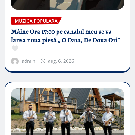
MUZICA POPULARA
Mâine Ora 17:00 pe canalul meu se va
lansa noua piesă „ O Data, De Doua Ori”
admin
aug. 6, 2026