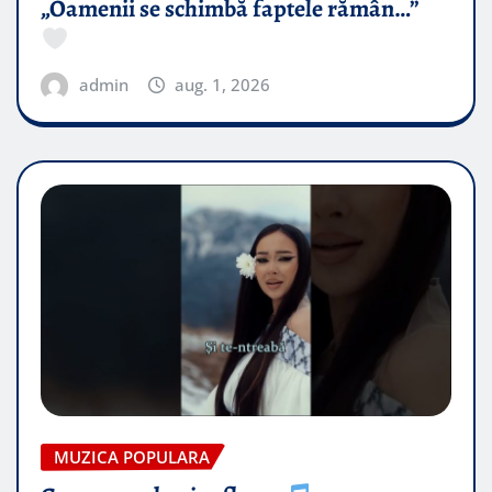
„Oamenii se schimbă faptele rămân…”
admin
aug. 1, 2026
MUZICA POPULARA