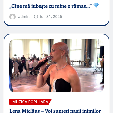
„Cine mă iubește cu mine o rămas…”
admin
iul. 31, 2026
MUZICA POPULARA
Lena Miclăuș – Voi sunteți nașii inimilor