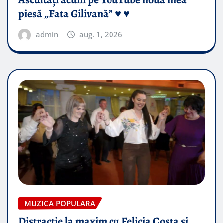
Ascultați acum pe YouTube noua mea
piesă „Fata Gilivană” ♥️ ♥️
admin
aug. 1, 2026
MUZICA POPULARA
Distractie la maxim cu Felicia Costa si