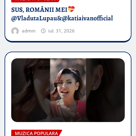
SUS, ROMÂNII MEI
@VladutaLupau&@katiaivanofficial
admin
iul. 31, 2026
MUZICA POPULARA