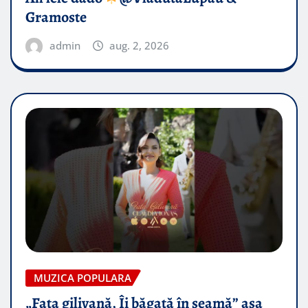
Gramoste
admin
aug. 2, 2026
MUZICA POPULARA
„Fata gilivană, Îi băgată în seamă” așa