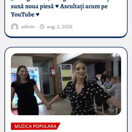
sună noua piesă ♥️ Ascultați acum pe
YouTube ♥️
admin
aug. 2, 2026
MUZICA POPULARA