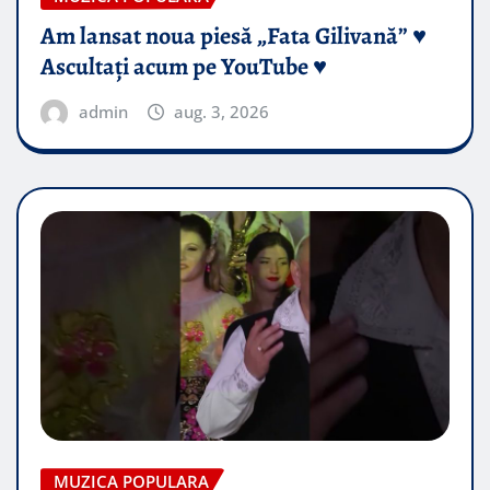
Am lansat noua piesă „Fata Gilivană” ♥️
Ascultați acum pe YouTube ♥️
admin
aug. 3, 2026
MUZICA POPULARA