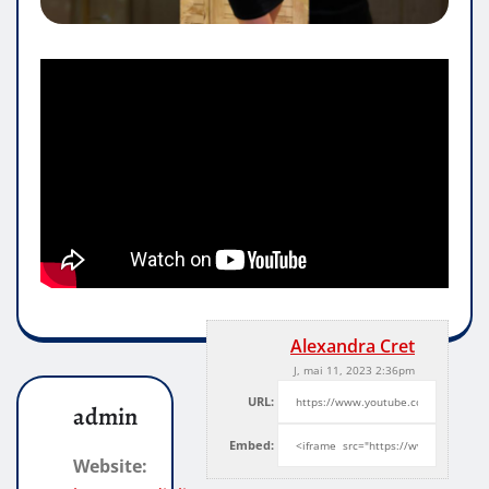
Alexandra Cret
J, mai 11, 2023 2:36pm
URL:
admin
Embed:
Website: