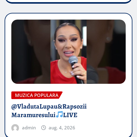
MUZICA POPULARA
@VladutaLupau&Rapsozii
Maramuresului
LIVE
admin
aug. 4, 2026