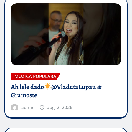
MUZICA POPULARA
Ah lele dado​
@VladutaLupau &
Gramoste
admin
aug. 2, 2026