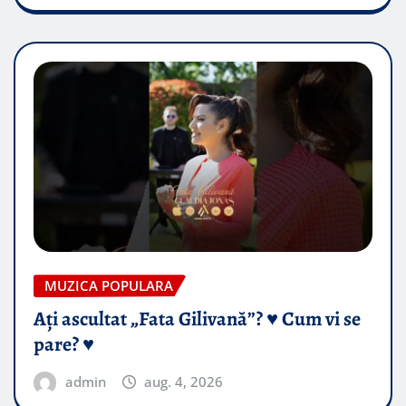
MUZICA POPULARA
Ați ascultat „Fata Gilivană”? ♥️ Cum vi se
pare? ♥️
admin
aug. 4, 2026