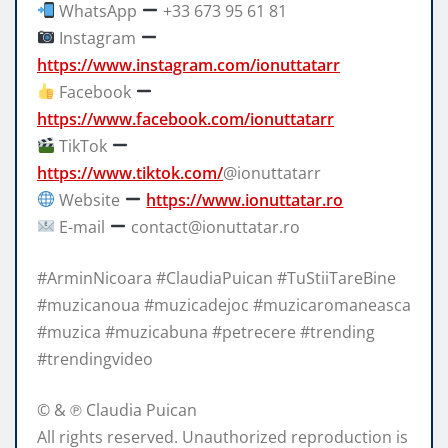
WhatsApp
+33 673 95 61 81
Instagram
https://www.instagram.com/ionuttatarr
Facebook
https://www.facebook.com/ionuttatarr
TikTok
https://www.tiktok.com/
@ionuttatarr
Website
https://www.ionuttatar.ro
E-mail
contact@ionuttatar.ro
#ArminNicoara #ClaudiaPuican #TuStiiTareBine
#muzicanoua #muzicadejoc #muzicaromaneasca
#muzica #muzicabuna #petrecere #trending
#trendingvideo
© & ℗ Claudia Puican
All rights reserved. Unauthorized reproduction is