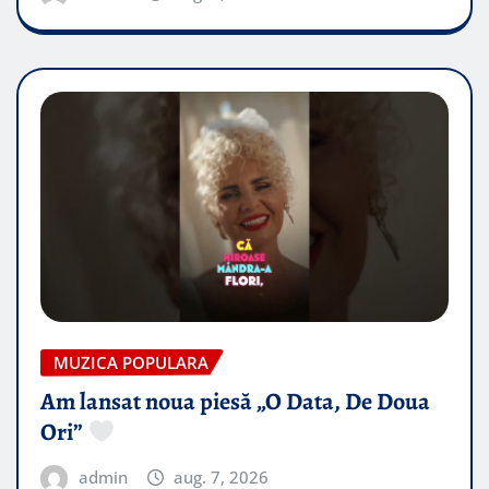
MUZICA POPULARA
Am lansat noua piesă „O Data, De Doua
Ori”
admin
aug. 7, 2026