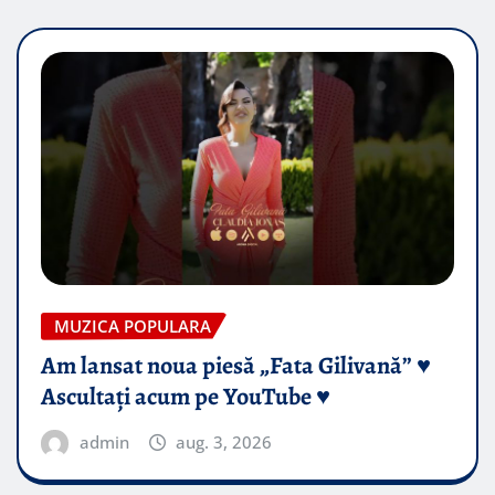
MUZICA POPULARA
Am lansat noua piesă „Fata Gilivană” ♥️
Ascultați acum pe YouTube ♥️
admin
aug. 3, 2026