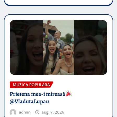
MUZICA POPULARA
Prietena mea-i mireasă​
@VladutaLupau
admin
aug. 7, 2026