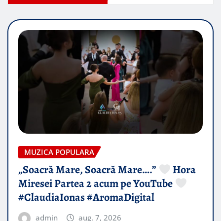
MUZICA POPULARA
„Soacră Mare, Soacră Mare….”
Hora
Miresei Partea 2 acum pe YouTube
#ClaudiaIonas #AromaDigital
admin
aug. 7, 2026