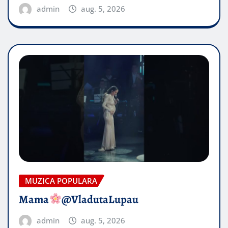
admin
aug. 5, 2026
MUZICA POPULARA
Mama
@VladutaLupau
admin
aug. 5, 2026