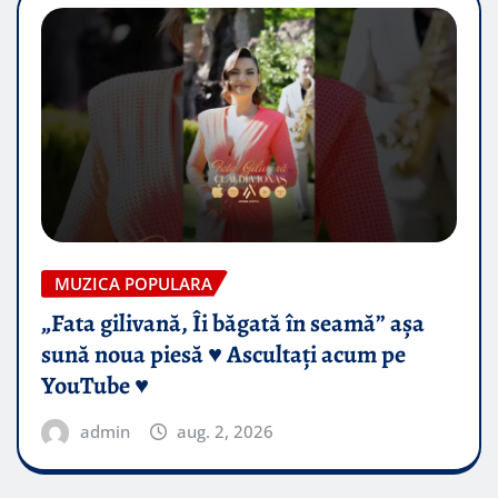
MUZICA POPULARA
„Fata gilivană, Îi băgată în seamă” așa
sună noua piesă ♥️ Ascultați acum pe
YouTube ♥️
admin
aug. 2, 2026