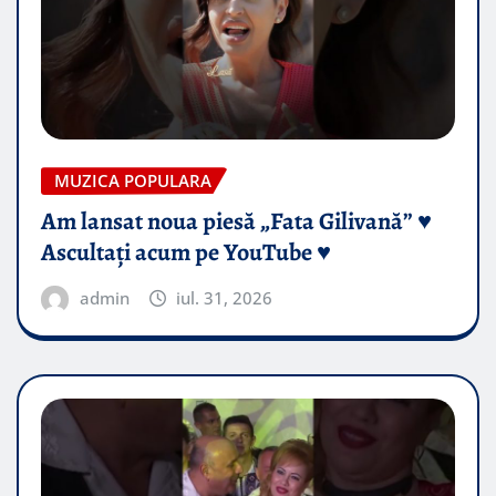
MUZICA POPULARA
Am lansat noua piesă „Fata Gilivană” ♥️
Ascultați acum pe YouTube ♥️
admin
iul. 31, 2026