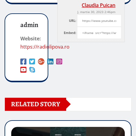
Claudia Puican
J, martie 30, 2023 2:46pm
URL:
admin
Embed:
Website:
https://radiolipova.ro
RELATED STORY