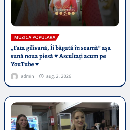
MUZICA POPULARA
„Fata gilivană, Îi băgată în seamă” așa
sună noua piesă ♥️ Ascultați acum pe
YouTube ♥️
admin
aug. 2, 2026