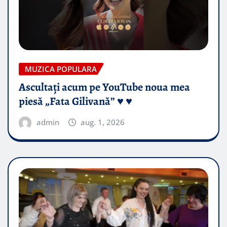
MUZICA POPULARA
Ascultați acum pe YouTube noua mea
piesă „Fata Gilivană” ♥️ ♥️
admin
aug. 1, 2026