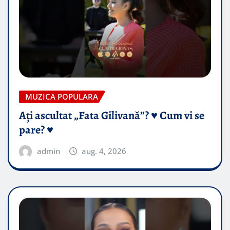
MUZICA POPULARA
Ați ascultat „Fata Gilivană”? ♥️ Cum vi se
pare? ♥️
admin
aug. 4, 2026