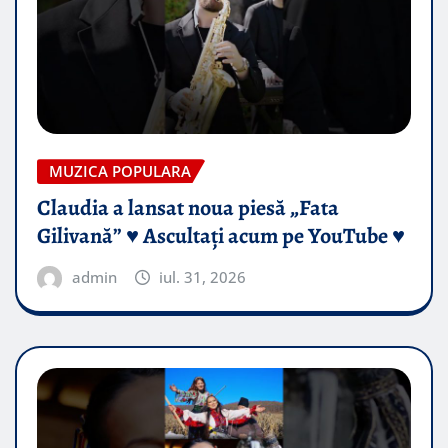
MUZICA POPULARA
Claudia a lansat noua piesă „Fata
Gilivană” ♥️ Ascultați acum pe YouTube ♥️
admin
iul. 31, 2026