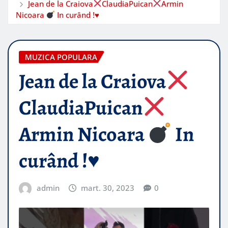
Jean de la Craiova
ClaudiaPuican
Armin
Nicoara
In curând !
♥️
MUZICA POPULARA
Jean de la Craiova
ClaudiaPuican
Armin Nicoara
In
curând !
♥️
admin
mart. 30, 2023
0