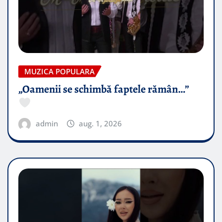
MUZICA POPULARA
„Oamenii se schimbă faptele rămân…”
admin
aug. 1, 2026