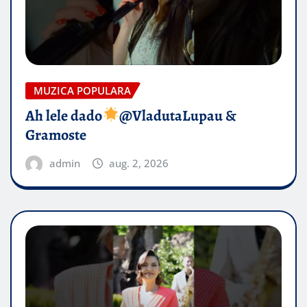
MUZICA POPULARA
Ah lele dado​
@VladutaLupau &
Gramoste
admin
aug. 2, 2026