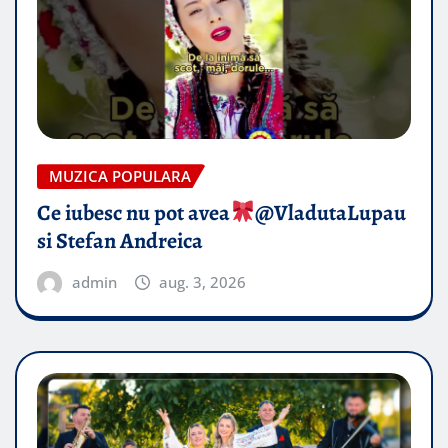
MUZICA POPULARA
Ce iubesc nu pot avea
​@VladutaLupau
si Stefan Andreica
admin
aug. 3, 2026