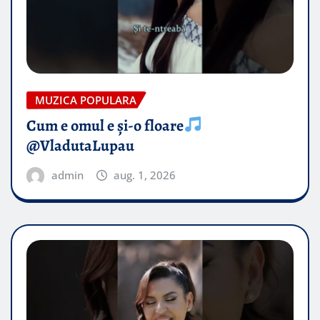
MUZICA POPULARA
Cum e omul e și-o floare
@VladutaLupau
admin
aug. 1, 2026