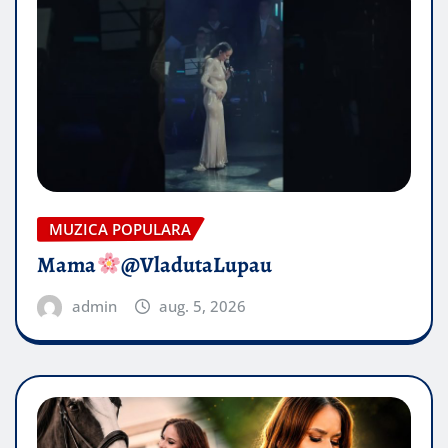
MUZICA POPULARA
Mama
@VladutaLupau
admin
aug. 5, 2026