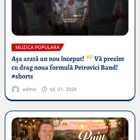
MUZICA POPULARA
Așa arată un nou început!
Vă prezint
cu drag noua formulă Petrovici Band!
#shorts
admin
iul. 31, 2026