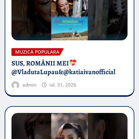
MUZICA POPULARA
SUS, ROMÂNII MEI
@VladutaLupau&@katiaivanofficial
admin
iul. 31, 2026