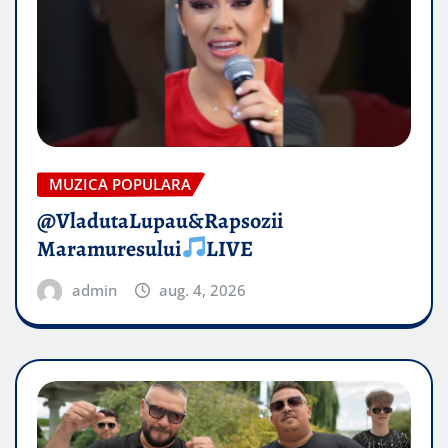
MUZICA POPULARA
@VladutaLupau&Rapsozii
Maramuresului
LIVE
admin
aug. 4, 2026