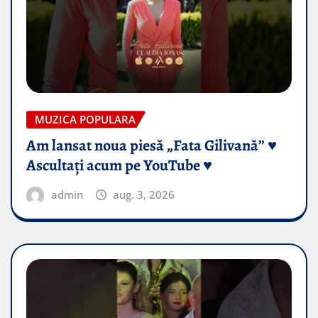
MUZICA POPULARA
Am lansat noua piesă „Fata Gilivană” ♥️
Ascultați acum pe YouTube ♥️
admin
aug. 3, 2026