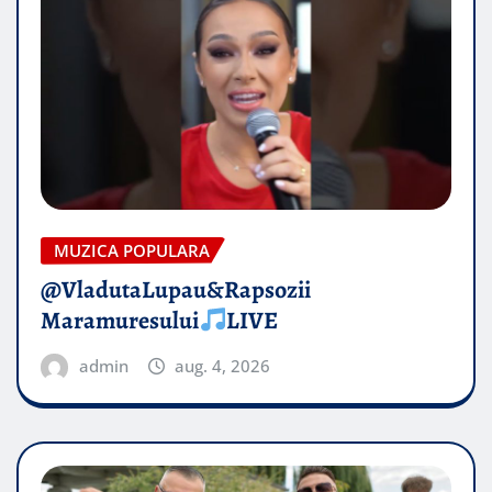
MUZICA POPULARA
@VladutaLupau&Rapsozii
Maramuresului
LIVE
admin
aug. 4, 2026