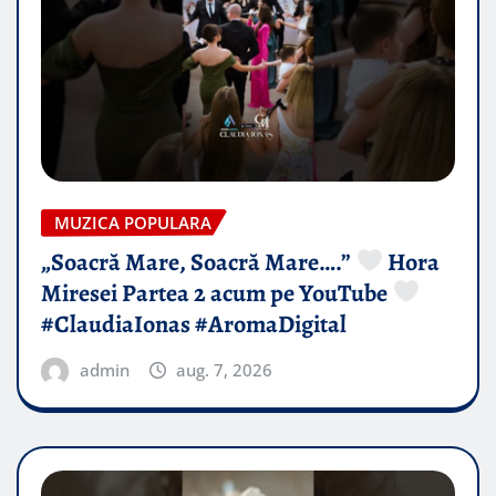
MUZICA POPULARA
„Soacră Mare, Soacră Mare….”
Hora
Miresei Partea 2 acum pe YouTube
#ClaudiaIonas #AromaDigital
admin
aug. 7, 2026