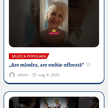
MUZICA POPULARA
„Are mândra, are rochie-nflorată”
admin
aug. 8, 2026