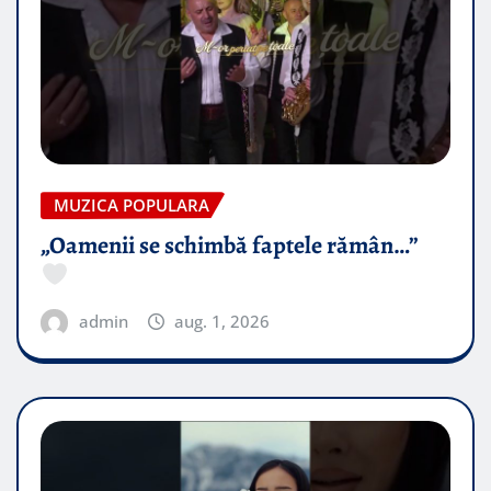
MUZICA POPULARA
„Oamenii se schimbă faptele rămân…”
admin
aug. 1, 2026