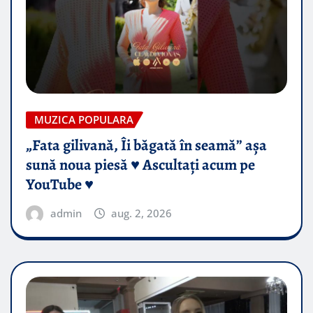
MUZICA POPULARA
„Fata gilivană, Îi băgată în seamă” așa
sună noua piesă ♥️ Ascultați acum pe
YouTube ♥️
admin
aug. 2, 2026