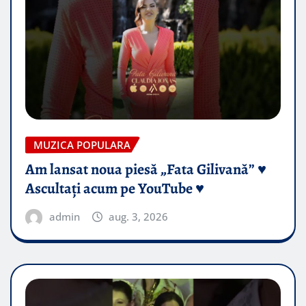
MUZICA POPULARA
Am lansat noua piesă „Fata Gilivană” ♥️
Ascultați acum pe YouTube ♥️
admin
aug. 3, 2026