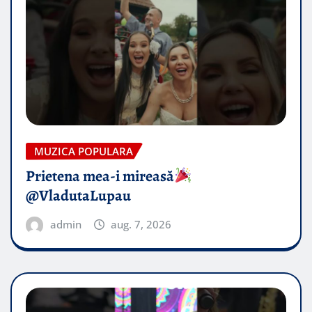
MUZICA POPULARA
Prietena mea-i mireasă​
@VladutaLupau
admin
aug. 7, 2026