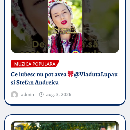
MUZICA POPULARA
Ce iubesc nu pot avea
​@VladutaLupau
si Stefan Andreica
admin
aug. 3, 2026