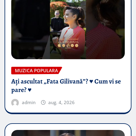
MUZICA POPULARA
Ați ascultat „Fata Gilivană”? ♥️ Cum vi se
pare? ♥️
admin
aug. 4, 2026