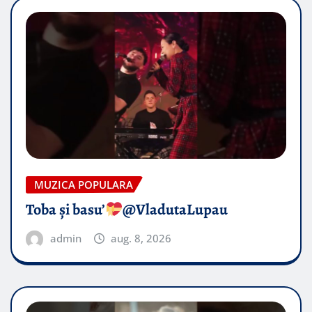
MUZICA POPULARA
Toba și basu’
@VladutaLupau
admin
aug. 8, 2026