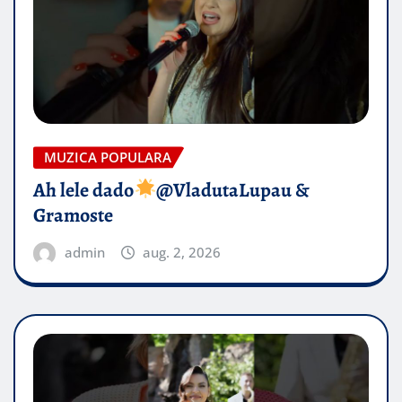
MUZICA POPULARA
Ah lele dado​
@VladutaLupau &
Gramoste
admin
aug. 2, 2026