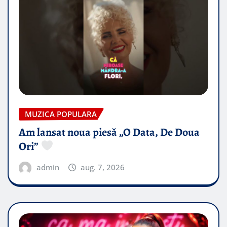
MUZICA POPULARA
Am lansat noua piesă „O Data, De Doua
Ori”
admin
aug. 7, 2026