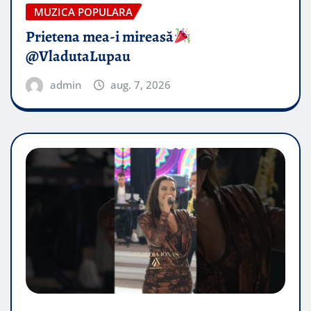
MUZICA POPULARA
Prietena mea-i mireasă​
@VladutaLupau
admin
aug. 7, 2026