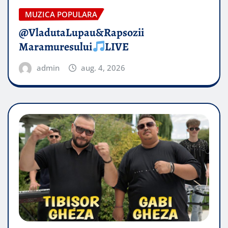
MUZICA POPULARA
@VladutaLupau&Rapsozii
Maramuresului
LIVE
admin
aug. 4, 2026