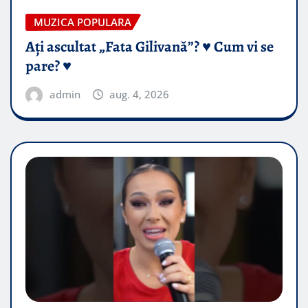
MUZICA POPULARA
Ați ascultat „Fata Gilivană”? ♥️ Cum vi se
pare? ♥️
admin
aug. 4, 2026