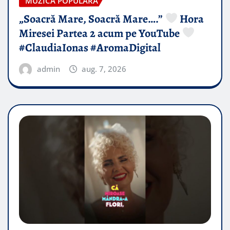
MUZICA POPULARA
„Soacră Mare, Soacră Mare….”
Hora
Miresei Partea 2 acum pe YouTube
#ClaudiaIonas #AromaDigital
admin
aug. 7, 2026