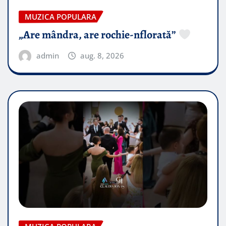
MUZICA POPULARA
„Are mândra, are rochie-nflorată”
admin
aug. 8, 2026