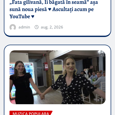
„Fata gilivană, Îi băgată în seamă” așa
sună noua piesă ♥️ Ascultați acum pe
YouTube ♥️
admin
aug. 2, 2026
MUZICA POPULARA