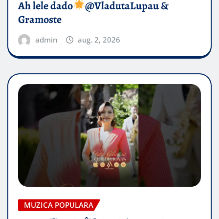
Ah lele dado​
@VladutaLupau &
Gramoste
admin
aug. 2, 2026
MUZICA POPULARA