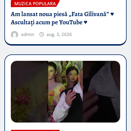
MUZICA POPULARA
Am lansat noua piesă „Fata Gilivană” ♥️
Ascultați acum pe YouTube ♥️
admin
aug. 3, 2026