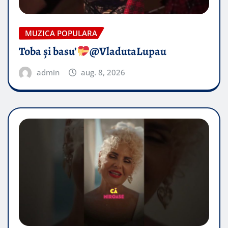
MUZICA POPULARA
Toba și basu’
@VladutaLupau
admin
aug. 8, 2026