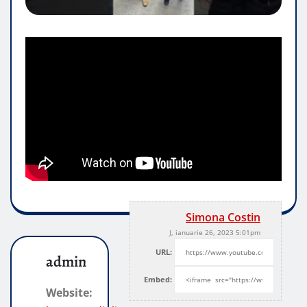
Simona Costin
J, ianuarie 26, 2023 5:01pm
URL:
admin
Embed:
Website: