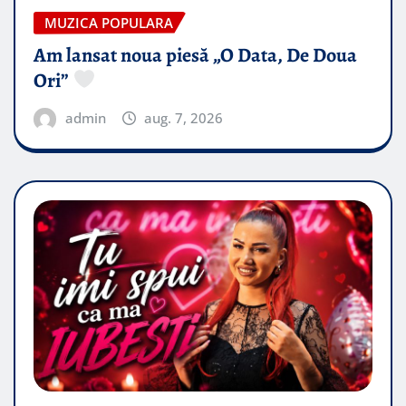
MUZICA POPULARA
Am lansat noua piesă „O Data, De Doua
Ori”
admin
aug. 7, 2026