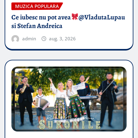
MUZICA POPULARA
Ce iubesc nu pot avea
​@VladutaLupau
si Stefan Andreica
admin
aug. 3, 2026