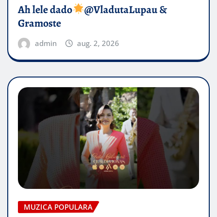
Ah lele dado​
@VladutaLupau &
Gramoste
admin
aug. 2, 2026
MUZICA POPULARA