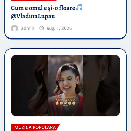
Cum e omul e și-o floare
@VladutaLupau
admin
aug. 1, 2026
MUZICA POPULARA