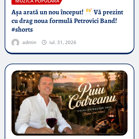
MUZICA POPULARA
Așa arată un nou început!
Vă prezint
cu drag noua formulă Petrovici Band!
#shorts
admin
iul. 31, 2026