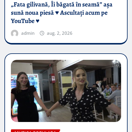
„Fata gilivană, Îi băgată în seamă” așa
sună noua piesă ♥️ Ascultați acum pe
YouTube ♥️
admin
aug. 2, 2026