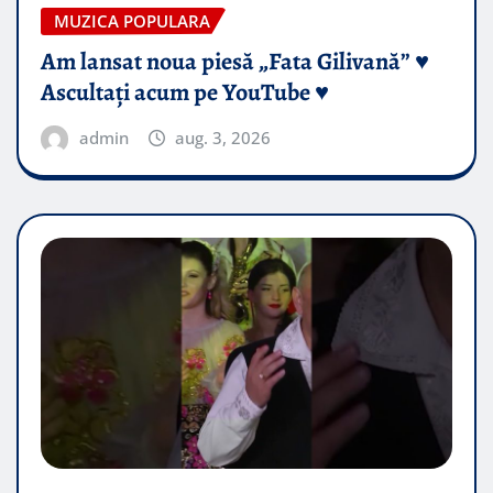
MUZICA POPULARA
Am lansat noua piesă „Fata Gilivană” ♥️
Ascultați acum pe YouTube ♥️
admin
aug. 3, 2026