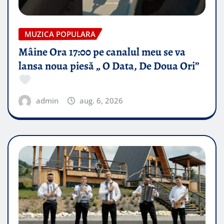
MUZICA POPULARA
Mâine Ora 17:00 pe canalul meu se va
lansa noua piesă „ O Data, De Doua Ori”
admin
aug. 6, 2026