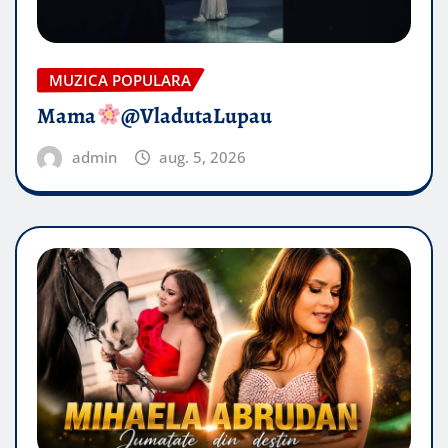
MUZICA POPULARA
Mama
@VladutaLupau
admin
aug. 5, 2026