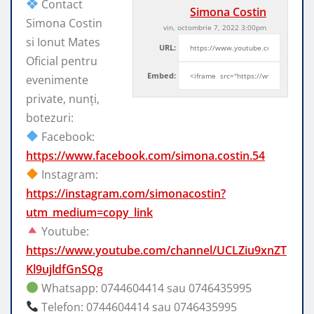
Contact
Simona Costin
Simona Costin
vin, octombrie 7, 2022 3:00pm
si Ionut Mates
URL:
Oficial pentru
Embed:
evenimente
private, nunți,
botezuri:
Facebook:
https://www.facebook.com/simona.costin.54
Instagram:
https://instagram.com/simonacostin?
utm_medium=copy_link
Youtube:
https://www.youtube.com/channel/UCLZiu9xnZT
Kl9ujldfGnSQg
Whatsapp: 0744604414 sau 0746435995
Telefon: 0744604414 sau 0746435995