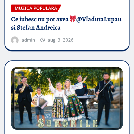
MUZICA POPULARA
Ce iubesc nu pot avea
​@VladutaLupau
si Stefan Andreica
admin
aug. 3, 2026