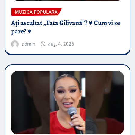
MUZICA POPULARA
Ați ascultat „Fata Gilivană”? ♥️ Cum vi se
pare? ♥️
admin
aug. 4, 2026