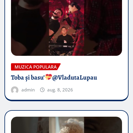
MUZICA POPULARA
Toba și basu’
@VladutaLupau
admin
aug. 8, 2026