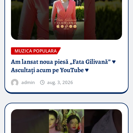
MUZICA POPULARA
Am lansat noua piesă „Fata Gilivană” ♥️
Ascultați acum pe YouTube ♥️
admin
aug. 3, 2026