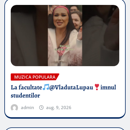
MUZICA POPULARA
La facultate
@VladutaLupau
imnul
studentilor
admin
aug. 9, 2026