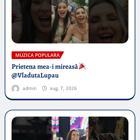
MUZICA POPULARA
Prietena mea-i mireasă​
@VladutaLupau
admin
aug. 7, 2026