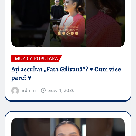
MUZICA POPULARA
Ați ascultat „Fata Gilivană”? ♥️ Cum vi se
pare? ♥️
admin
aug. 4, 2026