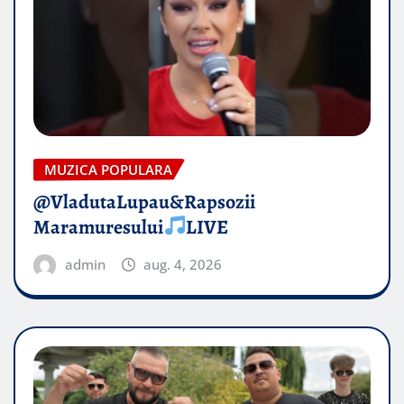
MUZICA POPULARA
@VladutaLupau&Rapsozii
Maramuresului
LIVE
admin
aug. 4, 2026