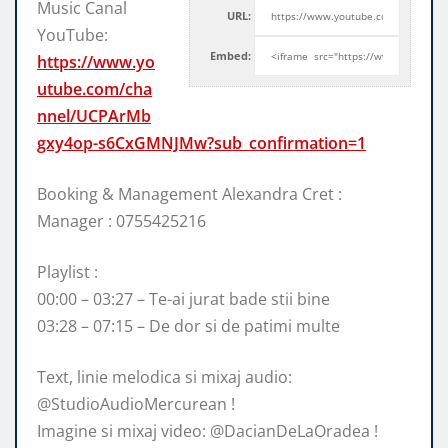
Music Canal
URL:
YouTube:
Embed:
https://www.yo
utube.com/cha
nnel/UCPArMb
gxy4op-s6CxGMNJMw?sub_confirmation=1
Booking & Management Alexandra Cret :
Manager : 0755425216
Playlist :
00:00
– 03:27 – Te-ai jurat bade stii bine
03:28 – 07:15 – De dor si de patimi multe
Text, linie melodica si mixaj audio:
@StudioAudioMercurean !
Imagine si mixaj video: @DacianDeLaOradea !