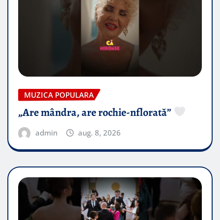
MUZICA POPULARA
„Are mândra, are rochie-nflorată”
admin
aug. 8, 2026