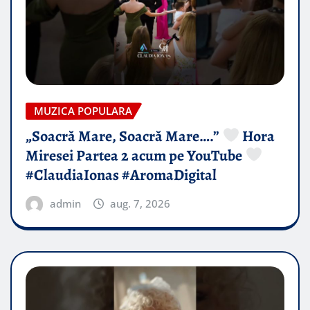
MUZICA POPULARA
„Soacră Mare, Soacră Mare….”
Hora
Miresei Partea 2 acum pe YouTube
#ClaudiaIonas #AromaDigital
admin
aug. 7, 2026