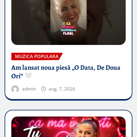
MUZICA POPULARA
Am lansat noua piesă „O Data, De Doua
Ori”
admin
aug. 7, 2026