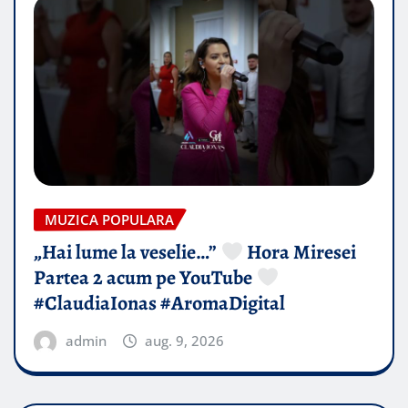
MUZICA POPULARA
„Hai lume la veselie…”
Hora Miresei
Partea 2 acum pe YouTube
#ClaudiaIonas #AromaDigital
admin
aug. 9, 2026