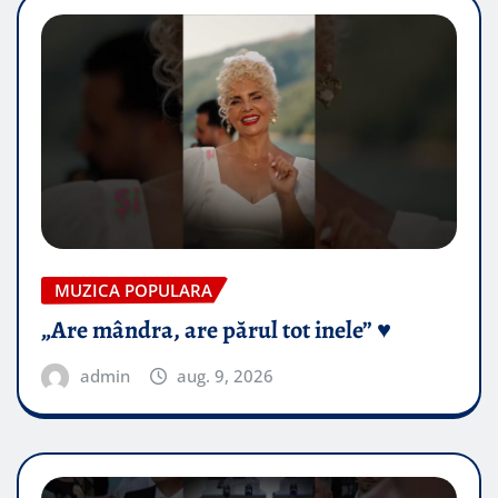
MUZICA POPULARA
„Are mândra, are părul tot inele” ♥️
admin
aug. 9, 2026