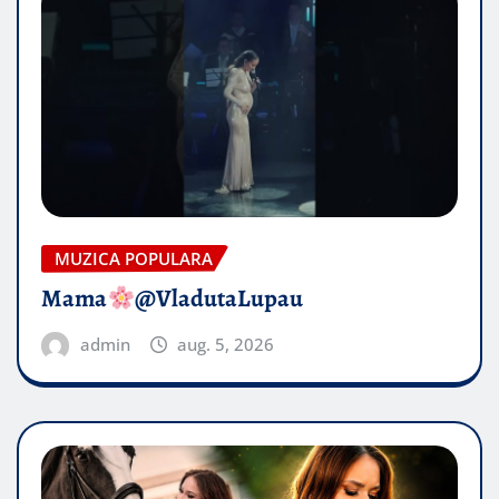
MUZICA POPULARA
Mama
@VladutaLupau
admin
aug. 5, 2026