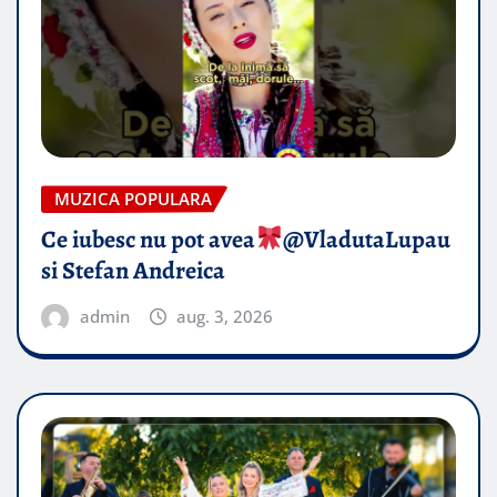
MUZICA POPULARA
Ce iubesc nu pot avea
​@VladutaLupau
si Stefan Andreica
admin
aug. 3, 2026