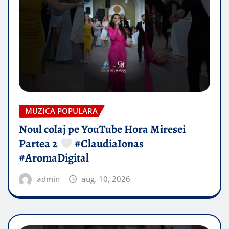
MUZICA POPULARA
Noul colaj pe YouTube Hora Miresei
Partea 2
#ClaudiaIonas
#AromaDigital
admin
aug. 10, 2026