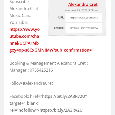
Subscribe
Alexandra Cret
Alexandra Cret
mie, mai 25, 2022 3:00pm
Music Canal
URL:
YouTube:
Embed:
https://www.yo
utube.com/cha
nnel/UCPArMb
gxy4op-s6CxGMNJMw?sub_confirmation=1
Booking & Management Alexandra Cret :
Manager : 0755425216
Follow #AlexandraCret
Facebook:
href=”https://bit.ly/2A3Rv2U”
target=”_blank”
rel=”nofollow”>https://bit.ly/2A3Rv2U