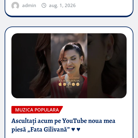
admin
aug. 1, 2026
MUZICA POPULARA
Ascultați acum pe YouTube noua mea
piesă „Fata Gilivană” ♥️ ♥️