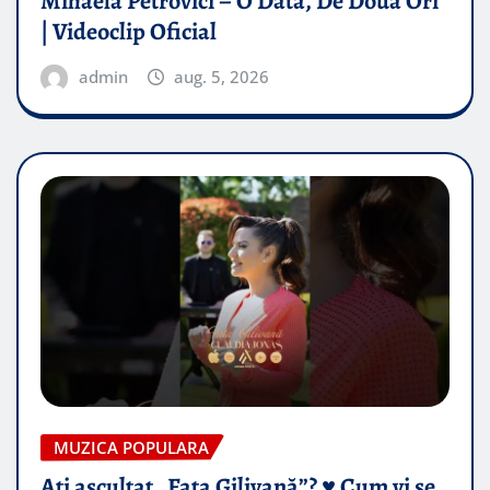
Mihaela Petrovici – O Data, De Doua Ori
| Videoclip Oficial
admin
aug. 5, 2026
MUZICA POPULARA
Ați ascultat „Fata Gilivană”? ♥️ Cum vi se