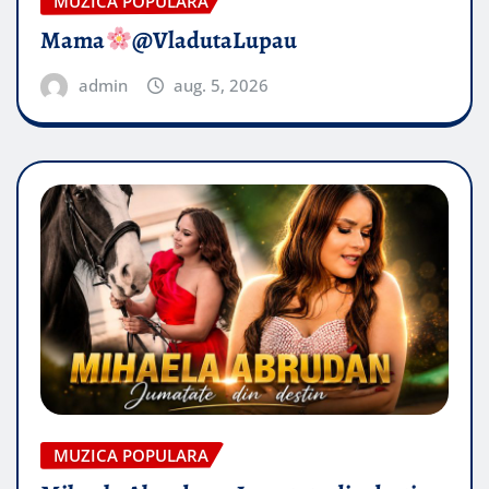
MUZICA POPULARA
Mama
@VladutaLupau
admin
aug. 5, 2026
MUZICA POPULARA