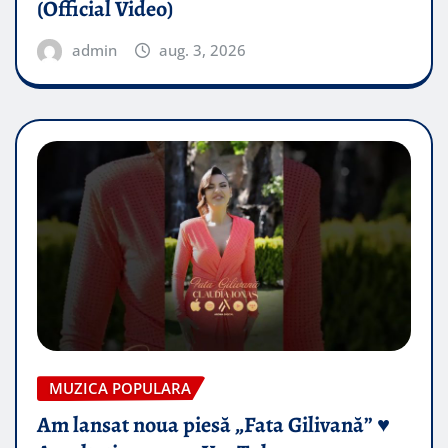
(Official Video)
admin
aug. 3, 2026
MUZICA POPULARA
Am lansat noua piesă „Fata Gilivană” ♥️