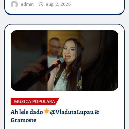
admin
aug. 2, 2026
MUZICA POPULARA
Ah lele dado​
@VladutaLupau &
Gramoste