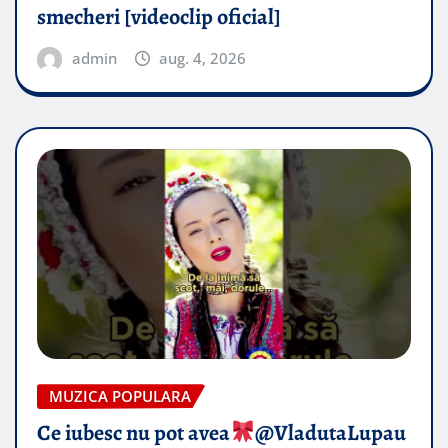
smecheri [videoclip oficial]
admin
aug. 4, 2026
MUZICA POPULARA
Ce iubesc nu pot avea
​@VladutaLupau