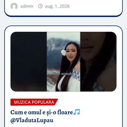
admin
aug. 1, 2026
MUZICA POPULARA
Cum e omul e și-o floare
@VladutaLupau