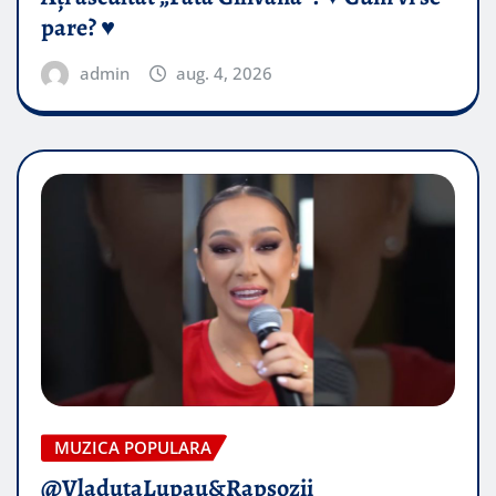
pare? ♥️
admin
aug. 4, 2026
MUZICA POPULARA
@VladutaLupau&Rapsozii