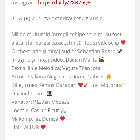
Instagram:
https://bit.ly/2XB76QF
(C) & (P) 2022 #AlexandraCret / #Music
Mii de mulțumiri întregii echipe care mi-au fost
alături la realizarea acestui cântec și videoclip
Orchestratie și mixaj audio: Sebastian Rosca
Imagine și mixaj video: Dacian Malița
Text și linie Melodica: Vețuta Trancota
Actori: Daliana Negrean și Ionuț Gabriel
Băieții mei: Remus Daraban
Luci Motora
Dorinel Costea
Vanator: Răzvan Moza
Locație: Casian Ficuț
Make-up: Iaz Denisa
Hair: ALLUR