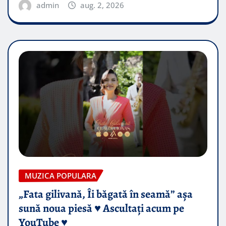
admin
aug. 2, 2026
MUZICA POPULARA
„Fata gilivană, Îi băgată în seamă” așa
sună noua piesă ♥️ Ascultați acum pe
YouTube ♥️