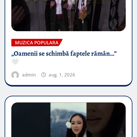
MUZICA POPULARA
„Oamenii se schimbă faptele rămân…”
admin
aug. 1, 2026