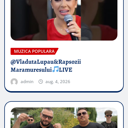
MUZICA POPULARA
@VladutaLupau&Rapsozii
Maramuresului
LIVE
admin
aug. 4, 2026