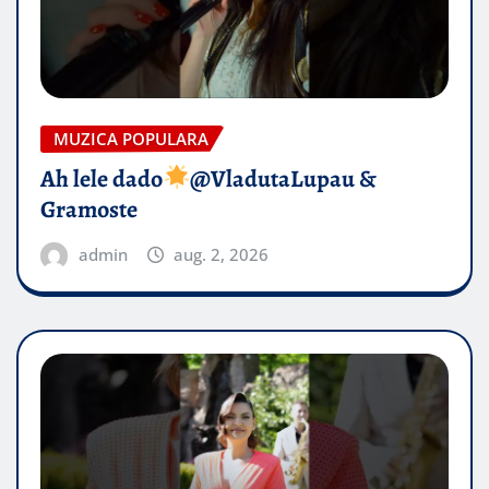
MUZICA POPULARA
Ah lele dado​
@VladutaLupau &
Gramoste
admin
aug. 2, 2026