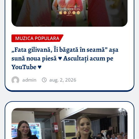
MUZICA POPULARA
„Fata gilivană, Îi băgată în seamă” așa
sună noua piesă ♥️ Ascultați acum pe
YouTube ♥️
admin
aug. 2, 2026