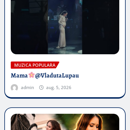
MUZICA POPULARA
Mama
@VladutaLupau
admin
aug. 5, 2026