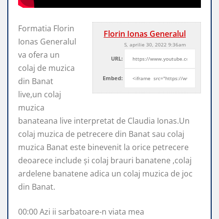
Formatia Florin
Florin Ionas Generalul
Ionas Generalul
S, aprilie 30, 2022 9:36am
va ofera un
URL:
colaj de muzica
Embed:
din Banat
live,un colaj
muzica
banateana live interpretat de Claudia
Ionas.Un
colaj muzica de petrecere din Banat sau colaj
muzica Banat este binevenit la orice petrecere
deoarece include și colaj brauri banatene ,colaj
ardelene banatene adica un colaj muzica de joc
din Banat.
00:00 Azi ii sarbatoare-n viata mea