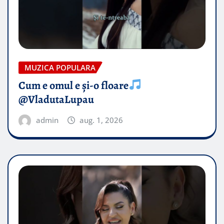
MUZICA POPULARA
Cum e omul e și-o floare
@VladutaLupau
admin
aug. 1, 2026