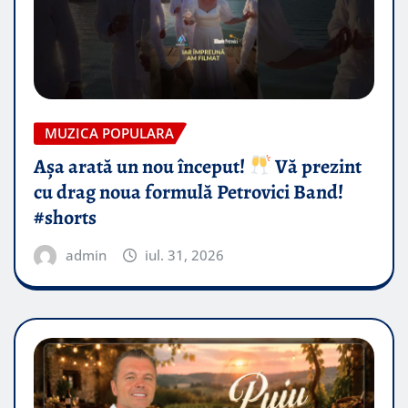
MUZICA POPULARA
Așa arată un nou început!
Vă prezint
cu drag noua formulă Petrovici Band!
#shorts
admin
iul. 31, 2026