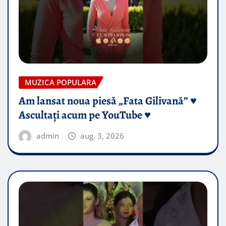
MUZICA POPULARA
Am lansat noua piesă „Fata Gilivană” ♥️
Ascultați acum pe YouTube ♥️
admin
aug. 3, 2026