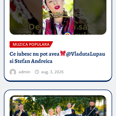
MUZICA POPULARA
Ce iubesc nu pot avea
​@VladutaLupau
si Stefan Andreica
admin
aug. 3, 2026