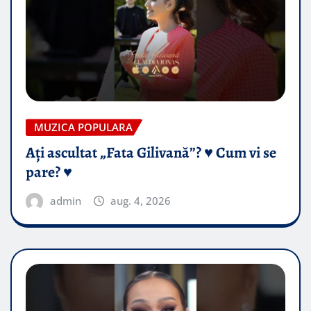
MUZICA POPULARA
Ați ascultat „Fata Gilivană”? ♥️ Cum vi se
pare? ♥️
admin
aug. 4, 2026