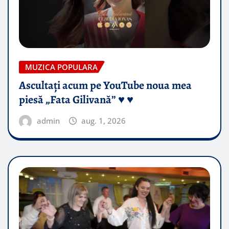
MUZICA POPULARA
Ascultați acum pe YouTube noua mea
piesă „Fata Gilivană” ♥️ ♥️
admin
aug. 1, 2026