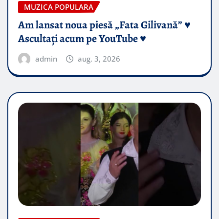
MUZICA POPULARA
Am lansat noua piesă „Fata Gilivană” ♥️
Ascultați acum pe YouTube ♥️
admin
aug. 3, 2026