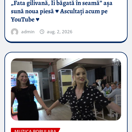
„Fata gilivană, Îi băgată în seamă” așa
sună noua piesă ♥️ Ascultați acum pe
YouTube ♥️
admin
aug. 2, 2026
MUZICA POPULARA