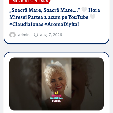
MUZICA POPULARA
„Soacră Mare, Soacră Mare….”
Hora
Miresei Partea 2 acum pe YouTube
#ClaudiaIonas #AromaDigital
admin
aug. 7, 2026