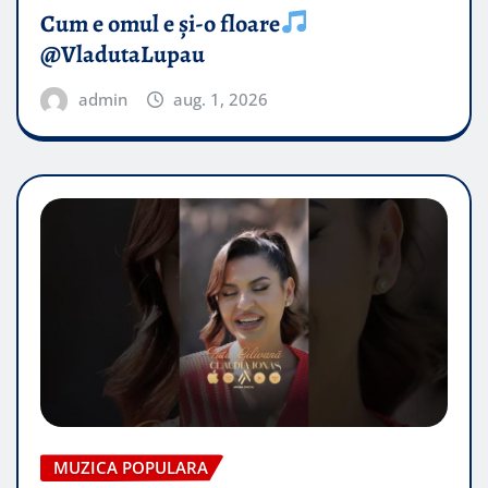
Cum e omul e și-o floare
@VladutaLupau
admin
aug. 1, 2026
MUZICA POPULARA