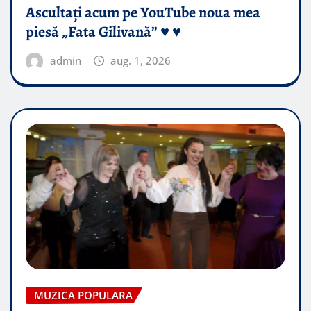
Ascultați acum pe YouTube noua mea
piesă „Fata Gilivană” ♥️ ♥️
admin
aug. 1, 2026
MUZICA POPULARA