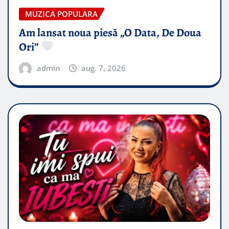
MUZICA POPULARA
Am lansat noua piesă „O Data, De Doua
Ori”
admin
aug. 7, 2026