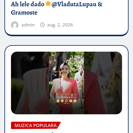
Ah lele dado​
@VladutaLupau &
Gramoste
admin
aug. 2, 2026
MUZICA POPULARA