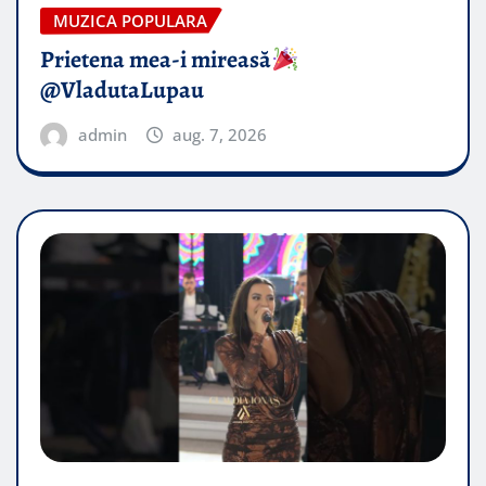
MUZICA POPULARA
Prietena mea-i mireasă​
@VladutaLupau
admin
aug. 7, 2026