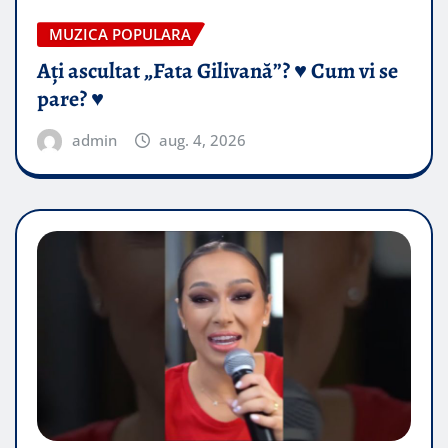
MUZICA POPULARA
Ați ascultat „Fata Gilivană”? ♥️ Cum vi se
pare? ♥️
admin
aug. 4, 2026