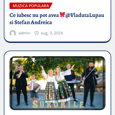
MUZICA POPULARA
Ce iubesc nu pot avea
​@VladutaLupau
si Stefan Andreica
admin
aug. 3, 2026