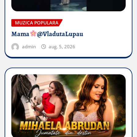
MUZICA POPULARA
Mama
@VladutaLupau
admin
aug. 5, 2026