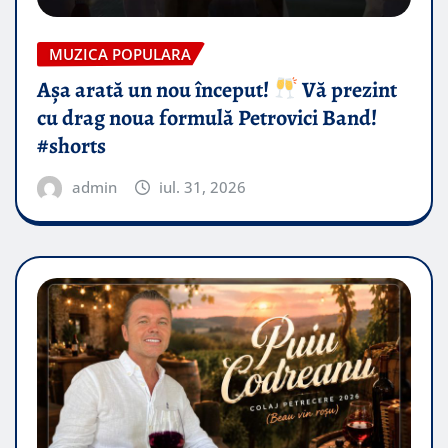
MUZICA POPULARA
Așa arată un nou început!
Vă prezint
cu drag noua formulă Petrovici Band!
#shorts
admin
iul. 31, 2026