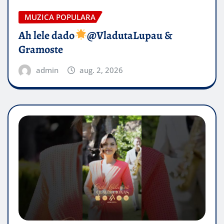
MUZICA POPULARA
Ah lele dado​
@VladutaLupau &
Gramoste
admin
aug. 2, 2026