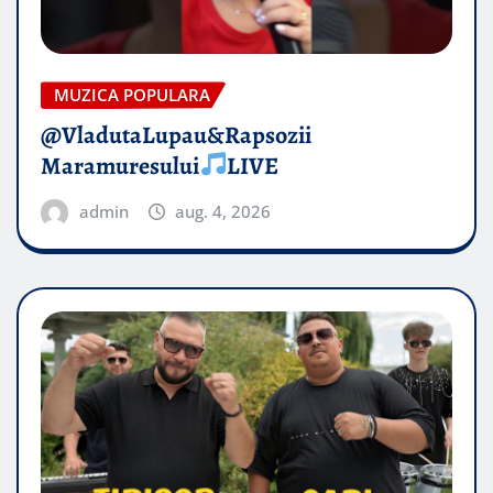
MUZICA POPULARA
@VladutaLupau&Rapsozii
Maramuresului
LIVE
admin
aug. 4, 2026