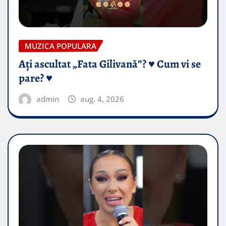
MUZICA POPULARA
Ați ascultat „Fata Gilivană”? ♥️ Cum vi se
pare? ♥️
admin
aug. 4, 2026