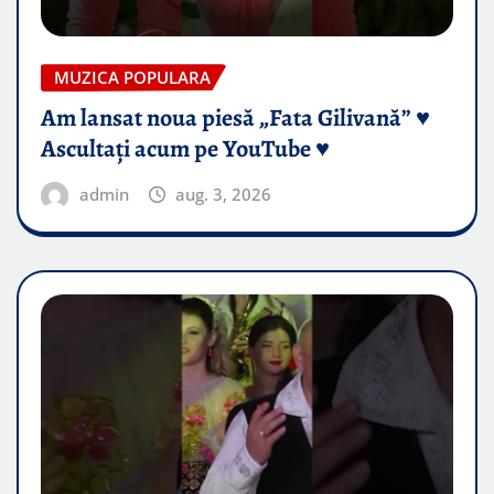
MUZICA POPULARA
Am lansat noua piesă „Fata Gilivană” ♥️
Ascultați acum pe YouTube ♥️
admin
aug. 3, 2026