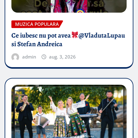
MUZICA POPULARA
Ce iubesc nu pot avea
​@VladutaLupau
si Stefan Andreica
admin
aug. 3, 2026