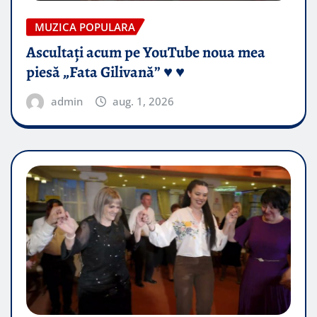
MUZICA POPULARA
Ascultați acum pe YouTube noua mea
piesă „Fata Gilivană” ♥️ ♥️
admin
aug. 1, 2026