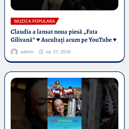
MUZICA POPULARA
Claudia a lansat noua piesă „Fata
Gilivană” ♥️ Ascultați acum pe YouTube ♥️
admin
iul. 31, 2026