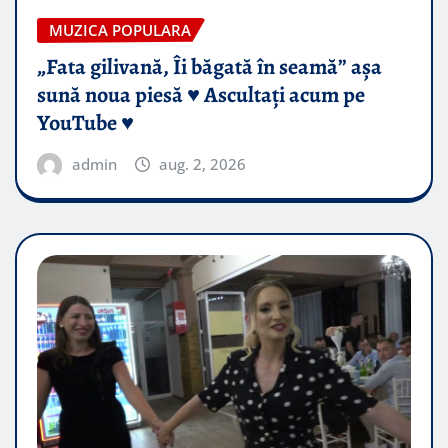
MUZICA POPULARA
„Fata gilivană, Îi băgată în seamă” așa
sună noua piesă ♥️ Ascultați acum pe
YouTube ♥️
admin
aug. 2, 2026