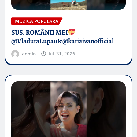
MUZICA POPULARA
SUS, ROMÂNII MEI
@VladutaLupau&@katiaivanofficial
admin
iul. 31, 2026