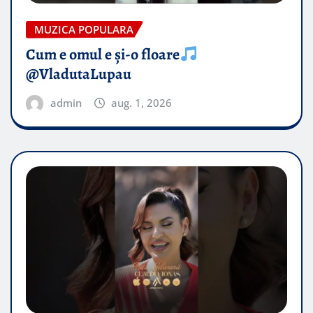
MUZICA POPULARA
Cum e omul e și-o floare
@VladutaLupau
admin
aug. 1, 2026