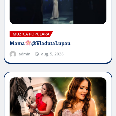
MUZICA POPULARA
Mama
@VladutaLupau
admin
aug. 5, 2026