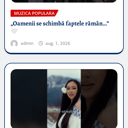
MUZICA POPULARA
„Oamenii se schimbă faptele rămân…”
admin
aug. 1, 2026