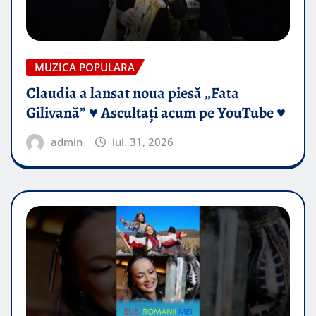
MUZICA POPULARA
Claudia a lansat noua piesă „Fata
Gilivană” ♥️ Ascultați acum pe YouTube ♥️
admin
iul. 31, 2026