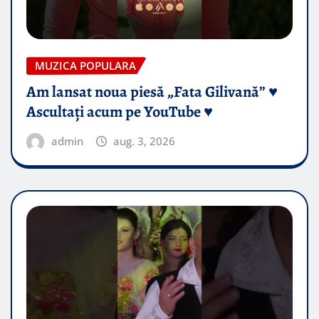
MUZICA POPULARA
Am lansat noua piesă „Fata Gilivană” ♥️
Ascultați acum pe YouTube ♥️
admin
aug. 3, 2026