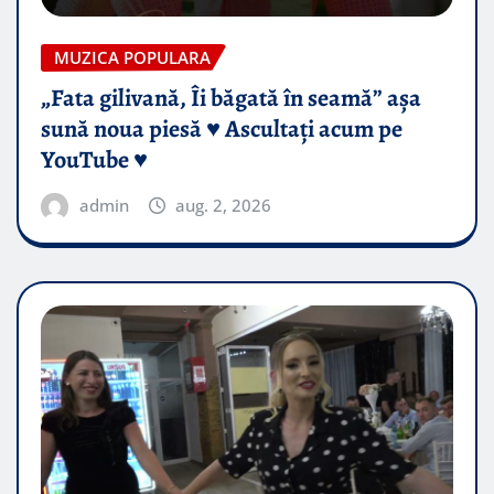
MUZICA POPULARA
„Fata gilivană, Îi băgată în seamă” așa
sună noua piesă ♥️ Ascultați acum pe
YouTube ♥️
admin
aug. 2, 2026