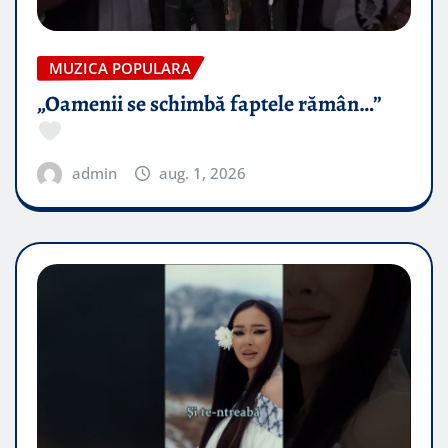
MUZICA POPULARA
„Oamenii se schimbă faptele rămân…”
admin
aug. 1, 2026