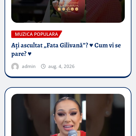
MUZICA POPULARA
Ați ascultat „Fata Gilivană”? ♥️ Cum vi se
pare? ♥️
admin
aug. 4, 2026