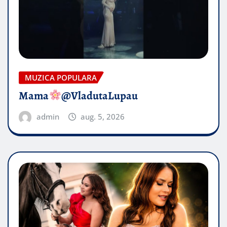
MUZICA POPULARA
Mama
@VladutaLupau
admin
aug. 5, 2026