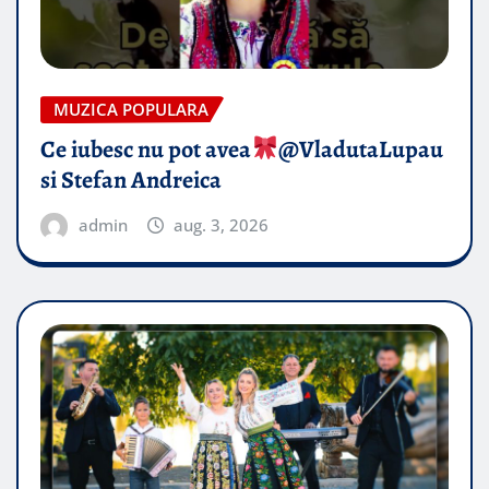
MUZICA POPULARA
Ce iubesc nu pot avea
​@VladutaLupau
si Stefan Andreica
admin
aug. 3, 2026