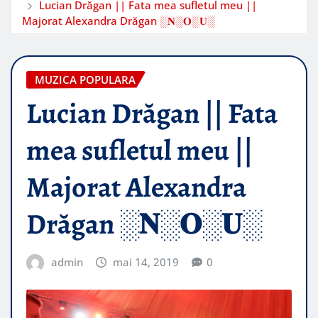
Lucian Drăgan || Fata mea sufletul meu ||
Majorat Alexandra Drăgan ░𝐍░𝐎░𝐔░
MUZICA POPULARA
Lucian Drăgan || Fata
mea sufletul meu ||
Majorat Alexandra
Drăgan ░𝐍░𝐎░𝐔░
admin
mai 14, 2019
0