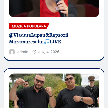
MUZICA POPULARA
@VladutaLupau&Rapsozii
Maramuresului
LIVE
admin
aug. 4, 2026