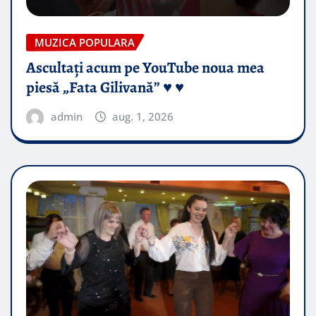
MUZICA POPULARA
Ascultați acum pe YouTube noua mea
piesă „Fata Gilivană” ♥️ ♥️
admin
aug. 1, 2026