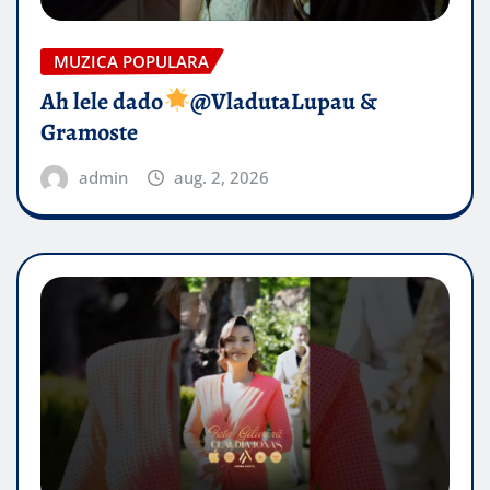
MUZICA POPULARA
Ah lele dado​
@VladutaLupau &
Gramoste
admin
aug. 2, 2026