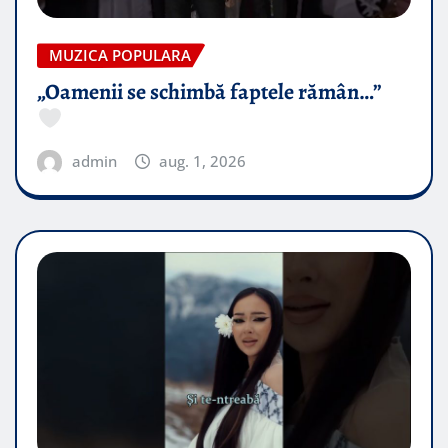
MUZICA POPULARA
„Oamenii se schimbă faptele rămân…”
admin
aug. 1, 2026