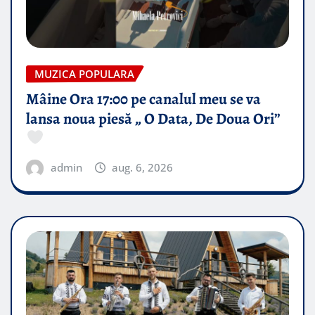
MUZICA POPULARA
Mâine Ora 17:00 pe canalul meu se va
lansa noua piesă „ O Data, De Doua Ori”
admin
aug. 6, 2026