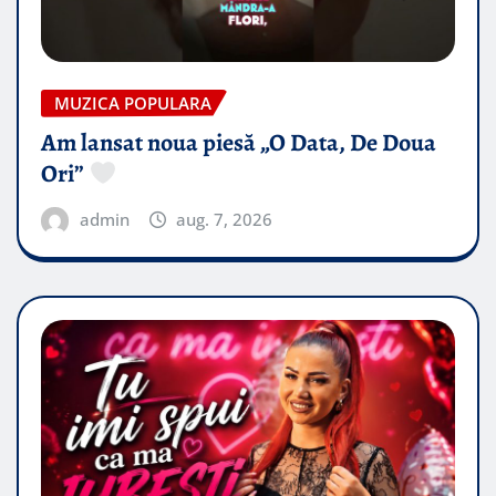
MUZICA POPULARA
Am lansat noua piesă „O Data, De Doua
Ori”
admin
aug. 7, 2026