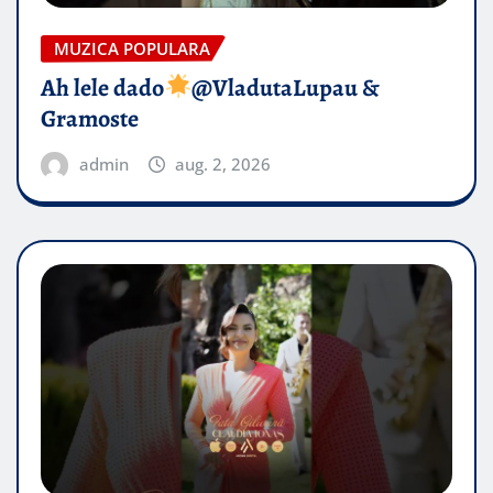
MUZICA POPULARA
Ah lele dado​
@VladutaLupau &
Gramoste
admin
aug. 2, 2026