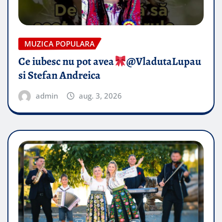
MUZICA POPULARA
Ce iubesc nu pot avea
​@VladutaLupau
si Stefan Andreica
admin
aug. 3, 2026