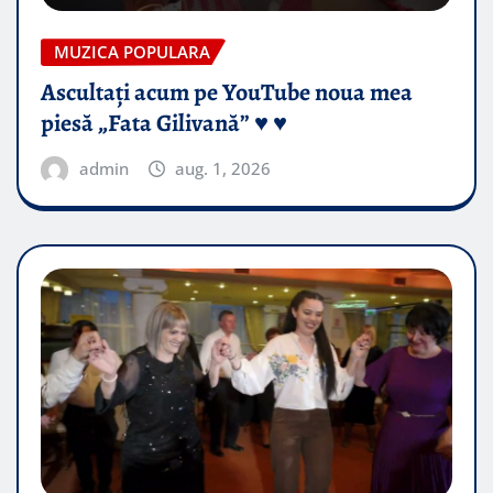
MUZICA POPULARA
Ascultați acum pe YouTube noua mea
piesă „Fata Gilivană” ♥️ ♥️
admin
aug. 1, 2026