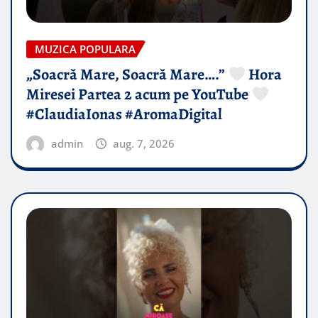
MUZICA POPULARA
„Soacră Mare, Soacră Mare….”
Hora
Miresei Partea 2 acum pe YouTube
#ClaudiaIonas #AromaDigital
admin
aug. 7, 2026