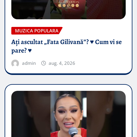
MUZICA POPULARA
Ați ascultat „Fata Gilivană”? ♥️ Cum vi se
pare? ♥️
admin
aug. 4, 2026