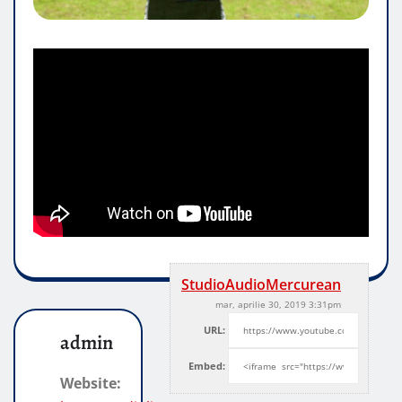
StudioAudioMercurean
mar, aprilie 30, 2019 3:31pm
URL:
admin
Embed:
Website: