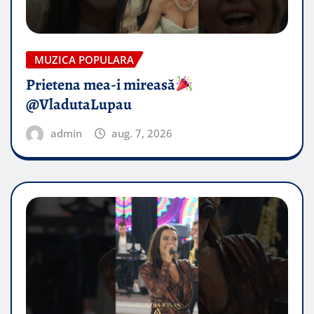
MUZICA POPULARA
Prietena mea-i mireasă​
@VladutaLupau
admin
aug. 7, 2026