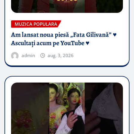
MUZICA POPULARA
Am lansat noua piesă „Fata Gilivană” ♥️
Ascultați acum pe YouTube ♥️
admin
aug. 3, 2026