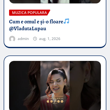
MUZICA POPULARA
Cum e omul e și-o floare
@VladutaLupau
admin
aug. 1, 2026