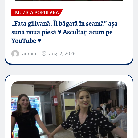
MUZICA POPULARA
„Fata gilivană, Îi băgată în seamă” așa
sună noua piesă ♥️ Ascultați acum pe
YouTube ♥️
admin
aug. 2, 2026