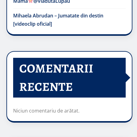
Mama
@VladutaLupau
Mihaela Abrudan – Jumatate din destin
[videoclip oficial]
COMENTARII
RECENTE
Niciun comentariu de arătat.