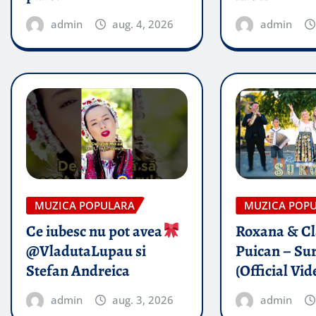
admin
aug. 4, 2026
admin
MUZICA POPULARA
MUZICA POP
Ce iubesc nu pot avea
Roxana & Cl
@VladutaLupau si
Puican – Sur
Stefan Andreica
(Official Vid
admin
aug. 3, 2026
admin