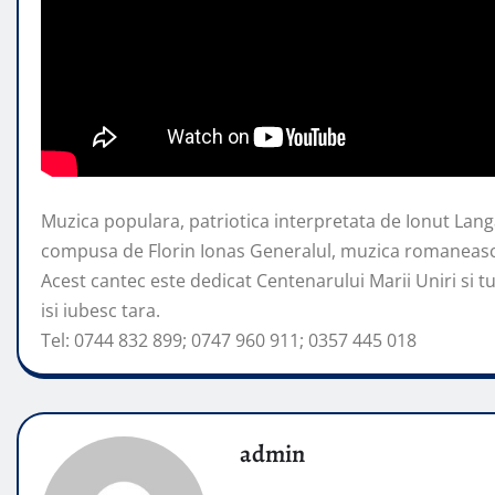
Muzica populara, patriotica interpretata de Ionut Langa
compusa de Florin Ionas Generalul, muzica romaneasca 
Acest
cantec este dedicat Centenarului Marii Uniri si 
isi iubesc tara.
Tel: 0744 832 899; 0747 960 911; 0357 445 018
admin