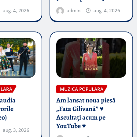
aug. 4, 2026
admin
aug. 4, 2026
ULARA
MUZICA POPULARA
audia
Am lansat noua piesă
orile
„Fata Gilivană” ♥️
eo)
Ascultați acum pe
YouTube ♥️
aug. 3, 2026