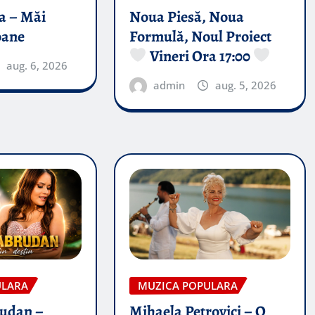
a – Măi
Noua Piesă, Noua
oane
Formulă, Noul Proiect
Vineri Ora 17:00
aug. 6, 2026
admin
aug. 5, 2026
ULARA
MUZICA POPULARA
rudan –
Mihaela Petrovici – O