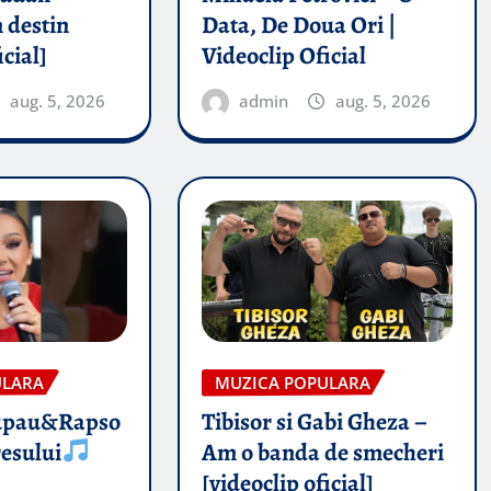
 destin
Data, De Doua Ori |
icial]
Videoclip Oficial
aug. 5, 2026
admin
aug. 5, 2026
ULARA
MUZICA POPULARA
upau&Rapso
Tibisor si Gabi Gheza –
esului
Am o banda de smecheri
[videoclip oficial]