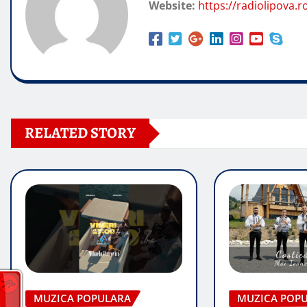
Website:
https://radiolipova.r
RELATED STORY
MUZICA POPULARA
MUZICA POP