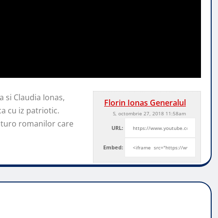
 si Claudia Ionas,
Florin Ionas Generalul
cu iz patriotic.
S, octombrie 27, 2018 11:58am
tuturo romanilor care
URL:
Embed: