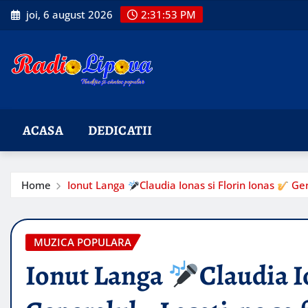
Skip
joi, 6 august 2026
2:31:55 PM
to
content
ACASA
DEDICATII
Home
Ionut Langa
Claudia Ionas si Florin Ionas
Gen
MUZICA POPULARA
Ionut Langa
Claudia I