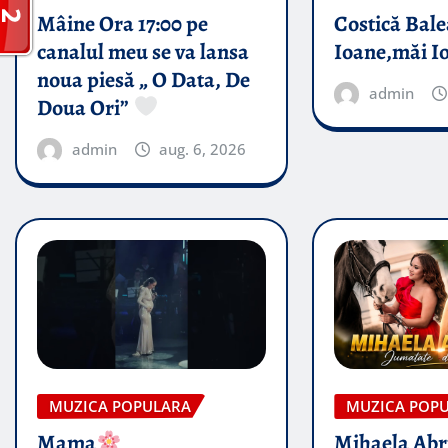
Mâine Ora 17:00 pe
Costică Bale
canalul meu se va lansa
Ioane,măi I
noua piesă „ O Data, De
admin
Doua Ori”
admin
aug. 6, 2026
MUZICA POPULARA
MUZICA POP
Mama
Mihaela Ab