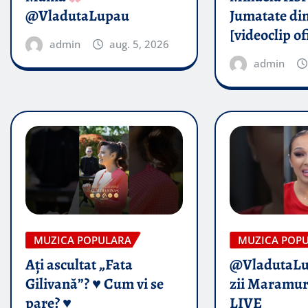
@VladutaLupau
Jumatate din
[videoclip of
admin
aug. 5, 2026
admin
MUZICA POPULARA
MUZICA POP
Ați ascultat „Fata
@VladutaL
Gilivană”? ♥️ Cum vi se
zii Maramur
pare? ♥️
LIVE