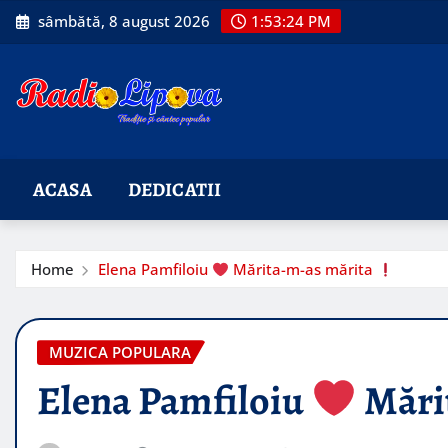
Skip
sâmbătă, 8 august 2026
1:53:25 PM
to
content
ACASA
DEDICATII
Home
Elena Pamfiloiu
Mărita-m-as mărita
MUZICA POPULARA
Elena Pamfiloiu
Mări