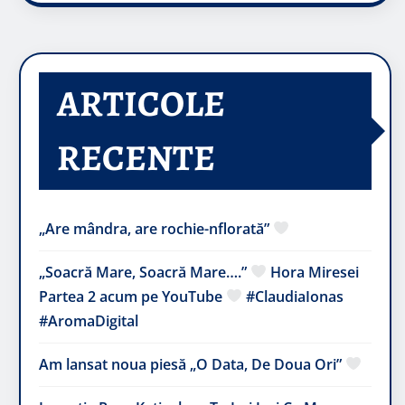
ARTICOLE
RECENTE
„Are mândra, are rochie-nflorată”
„Soacră Mare, Soacră Mare….”
Hora Miresei
Partea 2 acum pe YouTube
#ClaudiaIonas
#AromaDigital
Am lansat noua piesă „O Data, De Doua Ori”