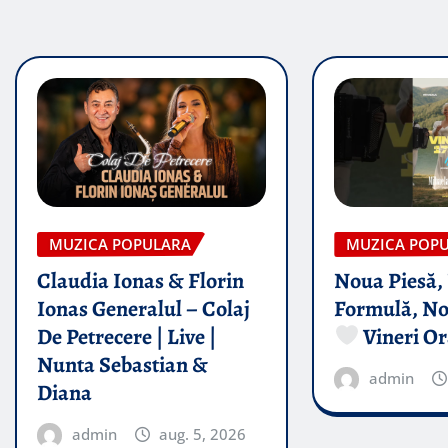
MUZICA POPULARA
MUZICA POP
Claudia Ionas & Florin
Noua Piesă,
Ionas Generalul – Colaj
Formulă, No
De Petrecere | Live |
Vineri Or
Nunta Sebastian &
admin
Diana
admin
aug. 5, 2026