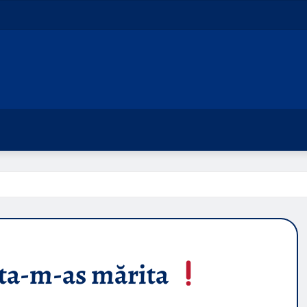
ta-m-as mărita