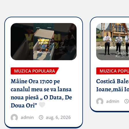
MUZICA POPULARA
MUZICA POP
Mâine Ora 17:00 pe
Costică Bale
canalul meu se va lansa
Ioane,măi I
noua piesă „ O Data, De
admin
Doua Ori”
admin
aug. 6, 2026