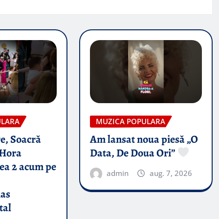
ULARA
MUZICA POPULARA
e, Soacră
Am lansat noua piesă „O
Hora
Data, De Doua Ori”
tea 2 acum pe
admin
aug. 7, 2026
nas
tal