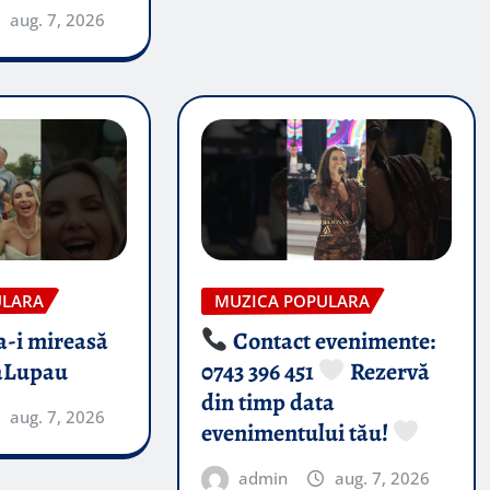
aug. 7, 2026
ULARA
MUZICA POPULARA
-i mireasă​
Contact evenimente:
aLupau
0743 396 451
Rezervă
din timp data
aug. 7, 2026
evenimentului tău!
admin
aug. 7, 2026