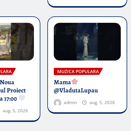
ULARA
MUZICA POPULARA
 Noua
Mama
ul Proiect
@VladutaLupau
a 17:00
admin
aug. 5, 2026
aug. 5, 2026