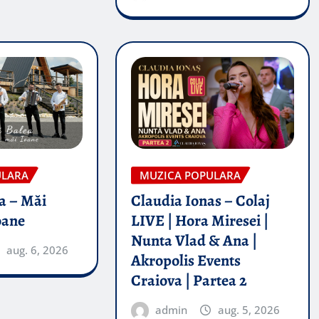
ULARA
MUZICA POPULARA
a – Măi
Claudia Ionas – Colaj
oane
LIVE | Hora Miresei |
Nunta Vlad & Ana |
aug. 6, 2026
Akropolis Events
Craiova | Partea 2
admin
aug. 5, 2026