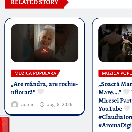
RELATED STORY
MUZICA POPULARA
MUZICA POP
„Are mândra, are rochie-
„Soacră Mar
nflorată”
Mare….”
Miresei Par
admin
aug. 8, 2026
YouTube
#ClaudiaIo
#AromaDigi