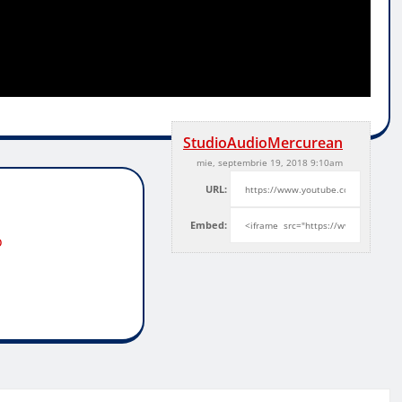
StudioAudioMercurean
mie, septembrie 19, 2018 9:10am
URL:
Embed:
o