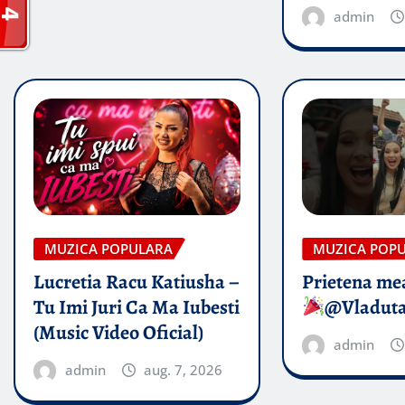
admin
MUZICA POPULARA
MUZICA POP
Lucretia Racu Katiusha –
Prietena mea
Tu Imi Juri Ca Ma Iubesti
@Vladut
(Music Video Oficial)
admin
admin
aug. 7, 2026