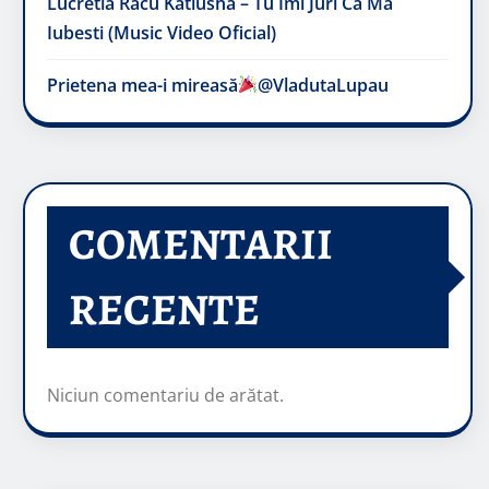
Lucretia Racu Katiusha – Tu Imi Juri Ca Ma
Iubesti (Music Video Oficial)
Prietena mea-i mireasă​
@VladutaLupau
COMENTARII
RECENTE
Niciun comentariu de arătat.