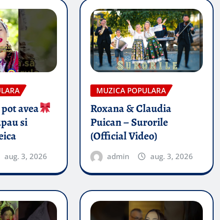
ULARA
MUZICA POPULARA
 pot avea
Roxana & Claudia
pau si
Puican – Surorile
eica
(Official Video)
aug. 3, 2026
admin
aug. 3, 2026