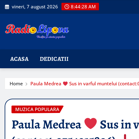
Skip
vineri, 7 august 2026
8:44:30 AM
to
content
ACASA
DEDICATII
Home
Paula Medrea
Sus in varful muntelui (contac
MUZICA POPULARA
Paula Medrea
Sus in 