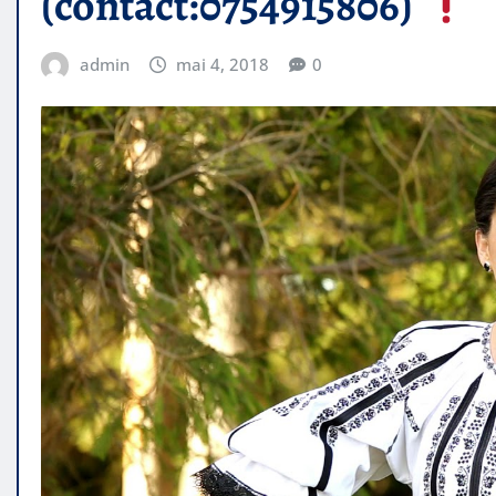
(contact:0754915806)
admin
mai 4, 2018
0