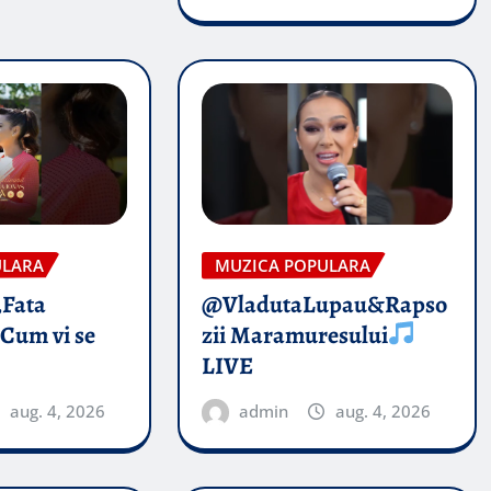
ULARA
MUZICA POPULARA
„Fata
@VladutaLupau&Rapso
 Cum vi se
zii Maramuresului
LIVE
aug. 4, 2026
admin
aug. 4, 2026