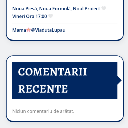
Noua Piesă, Noua Formulă, Noul Proiect
Vineri Ora 17:00
Mama
@VladutaLupau
COMENTARII
RECENTE
Niciun comentariu de arătat.