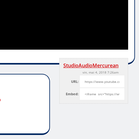
StudioAudioMercurean
vin, mai 4, 2018 7:26am
URL:
Embed:
o