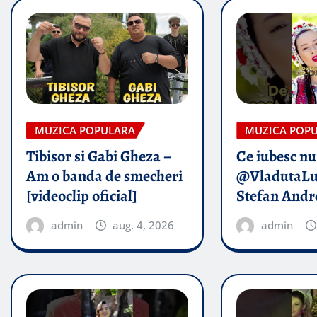
MUZICA POPULARA
MUZICA POP
Tibisor si Gabi Gheza –
Ce iubesc nu
Am o banda de smecheri
@VladutaLu
[videoclip oficial]
Stefan Andr
admin
aug. 4, 2026
admin