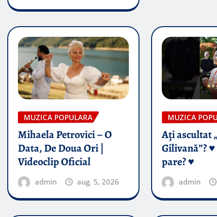
MUZICA POPULARA
MUZICA POP
Mihaela Petrovici – O
Ați ascultat 
Data, De Doua Ori |
Gilivană”? ♥️
Videoclip Oficial
pare? ♥️
admin
aug. 5, 2026
admin