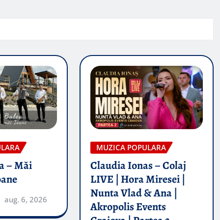
ULARA
MUZICA POPULARA
a – Măi
Claudia Ionas – Colaj
oane
LIVE | Hora Miresei |
Nunta Vlad & Ana |
aug. 6, 2026
Akropolis Events