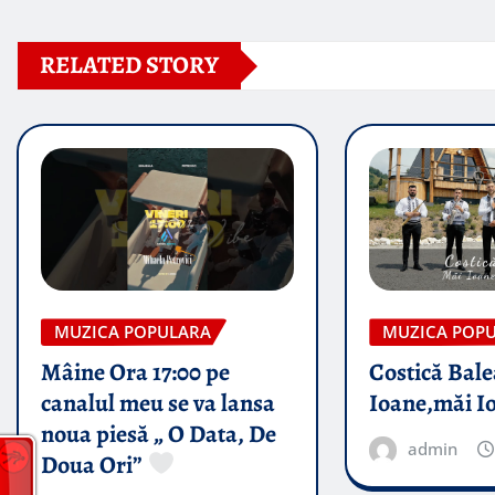
RELATED STORY
MUZICA POPULARA
MUZICA POP
Mâine Ora 17:00 pe
Costică Bale
canalul meu se va lansa
Ioane,măi I
noua piesă „ O Data, De
admin
Doua Ori”