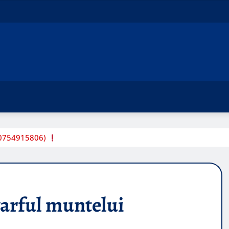
t:0754915806)
varful muntelui