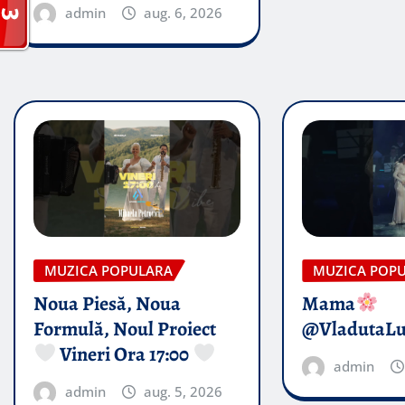
admin
aug. 6, 2026
MUZICA POPULARA
MUZICA POP
Noua Piesă, Noua
Mama
Formulă, Noul Proiect
@VladutaL
Vineri Ora 17:00
admin
admin
aug. 5, 2026