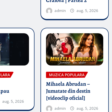
Craiova | Partea 2
admin
aug. 5, 2026
ULARA
MUZICA POPULARA
Mihaela Abrudan –
upau
Jumatate din destin
[videoclip oficial]
aug. 5, 2026
admin
aug. 5, 2026