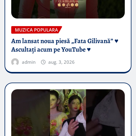
MUZICA POPULARA
Am lansat noua piesă „Fata Gilivană” ♥️
Ascultați acum pe YouTube ♥️
admin
aug. 3, 2026