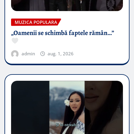
MUZICA POPULARA
„Oamenii se schimbă faptele rămân…”
admin
aug. 1, 2026