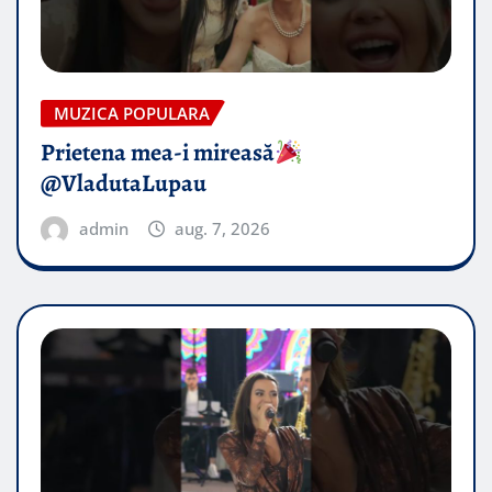
MUZICA POPULARA
Prietena mea-i mireasă​
@VladutaLupau
admin
aug. 7, 2026