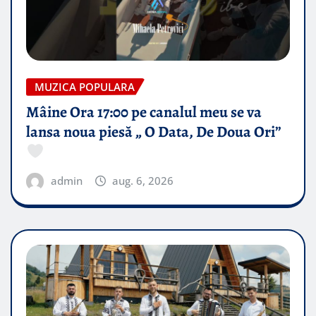
MUZICA POPULARA
Mâine Ora 17:00 pe canalul meu se va
lansa noua piesă „ O Data, De Doua Ori”
admin
aug. 6, 2026