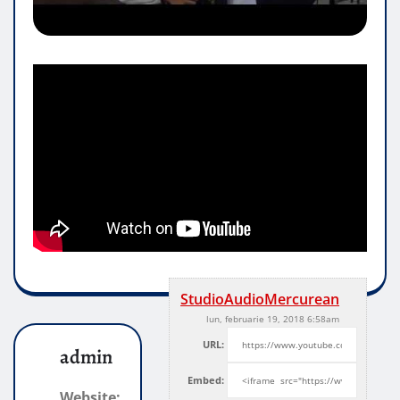
StudioAudioMercurean
lun, februarie 19, 2018 6:58am
URL:
admin
Embed:
Website: