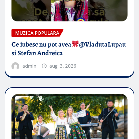
MUZICA POPULARA
Ce iubesc nu pot avea
​@VladutaLupau
si Stefan Andreica
admin
aug. 3, 2026