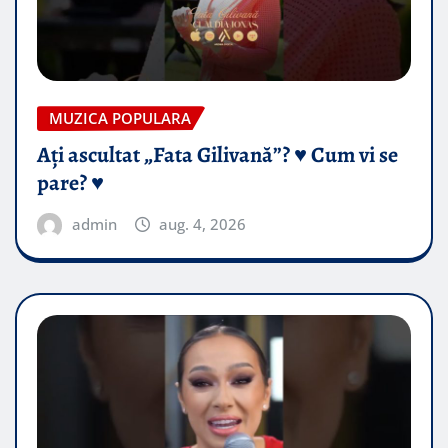
MUZICA POPULARA
Ați ascultat „Fata Gilivană”? ♥️ Cum vi se
pare? ♥️
admin
aug. 4, 2026