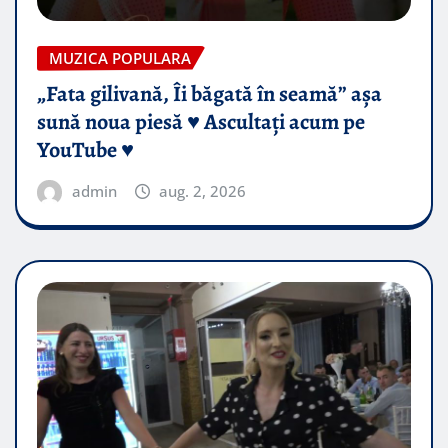
MUZICA POPULARA
„Fata gilivană, Îi băgată în seamă” așa
sună noua piesă ♥️ Ascultați acum pe
YouTube ♥️
admin
aug. 2, 2026