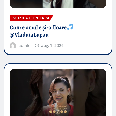
MUZICA POPULARA
Cum e omul e și-o floare
@VladutaLupau
admin
aug. 1, 2026