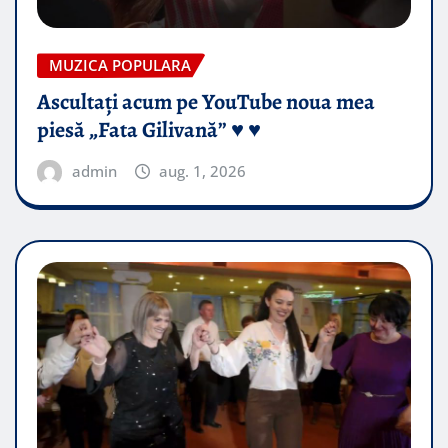
MUZICA POPULARA
Ascultați acum pe YouTube noua mea
piesă „Fata Gilivană” ♥️ ♥️
admin
aug. 1, 2026