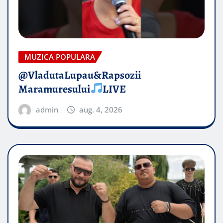
MUZICA POPULARA
@VladutaLupau&Rapsozii
Maramuresului
LIVE
admin
aug. 4, 2026