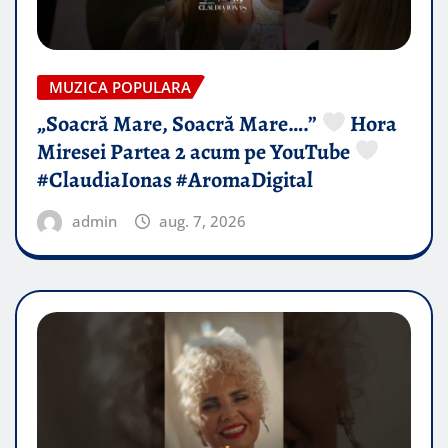
MUZICA POPULARA
„Soacră Mare, Soacră Mare….”
Hora
Miresei Partea 2 acum pe YouTube
#ClaudiaIonas #AromaDigital
admin
aug. 7, 2026