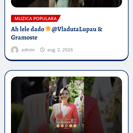
MUZICA POPULARA
Ah lele dado​
@VladutaLupau &
Gramoste
admin
aug. 2, 2026