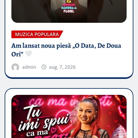
MUZICA POPULARA
Am lansat noua piesă „O Data, De Doua
Ori”
admin
aug. 7, 2026