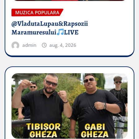
MUZICA POPULARA
@VladutaLupau&Rapsozii
Maramuresului
LIVE
admin
aug. 4, 2026