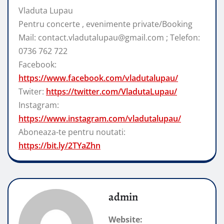
Vladuta Lupau
Pentru concerte , evenimente private/Booking
Mail: contact.vladutalupau@gmail.com ; Telefon:
0736 762 722
Facebook:
https://www.facebook.com/vladutalupau/
Twiter:
https://twitter.com/VladutaLupau/
Instagram:
https://www.instagram.com/vladutalupau/
Aboneaza-te pentru noutati:
https://bit.ly/2TYaZhn
admin
Website: