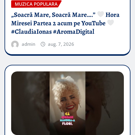
MUZICA POPULARA
„Soacră Mare, Soacră Mare….”
Hora
Miresei Partea 2 acum pe YouTube
#ClaudiaIonas #AromaDigital
admin
aug. 7, 2026