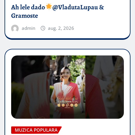
Ah lele dado​
@VladutaLupau &
Gramoste
admin
aug. 2, 2026
MUZICA POPULARA