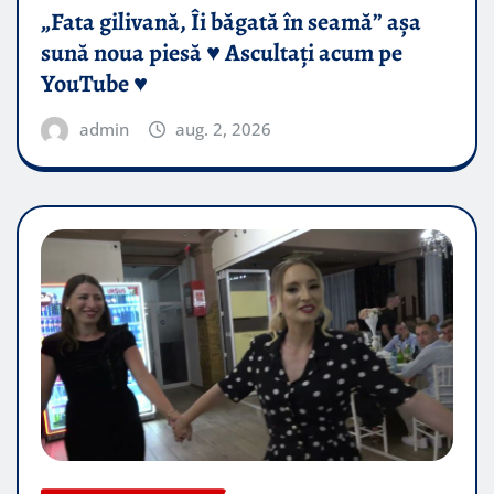
„Fata gilivană, Îi băgată în seamă” așa
sună noua piesă ♥️ Ascultați acum pe
YouTube ♥️
admin
aug. 2, 2026