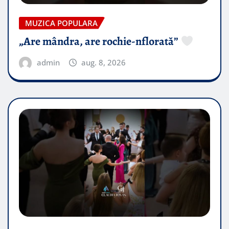
MUZICA POPULARA
„Are mândra, are rochie-nflorată”
admin
aug. 8, 2026