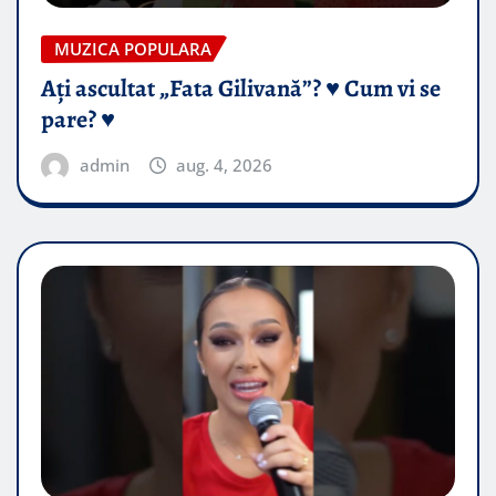
MUZICA POPULARA
Ați ascultat „Fata Gilivană”? ♥️ Cum vi se
pare? ♥️
admin
aug. 4, 2026