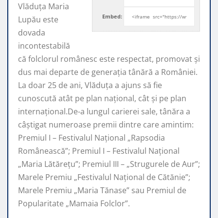
Vlăduța Maria
Embed:
Lupău este
dovada
incontestabilă
că folclorul românesc este respectat, promovat şi
dus mai departe de generaţia tânără a României.
La doar 25 de ani, Vlăduța a ajuns să fie
cunoscută atât pe plan naţional, cât şi pe plan
internaţional.De-a lungul carierei sale, tânăra a
câştigat numeroase premii dintre care amintim:
Premiul I – Festivalul Național „Rapsodia
Românească”; Premiul I – Festivalul Național
„Maria Lătărețu”; Premiul III – „Strugurele de Aur”;
Marele Premiu „Festivalul Național de Cătănie”;
Marele Premiu „Maria Tănase” sau Premiul de
Popularitate „Mamaia Folclor”.