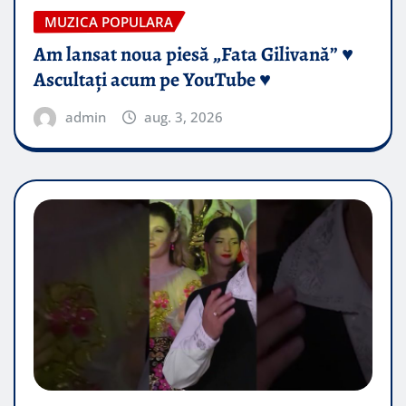
MUZICA POPULARA
Am lansat noua piesă „Fata Gilivană” ♥️
Ascultați acum pe YouTube ♥️
admin
aug. 3, 2026