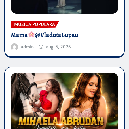
MUZICA POPULARA
Mama
@VladutaLupau
admin
aug. 5, 2026