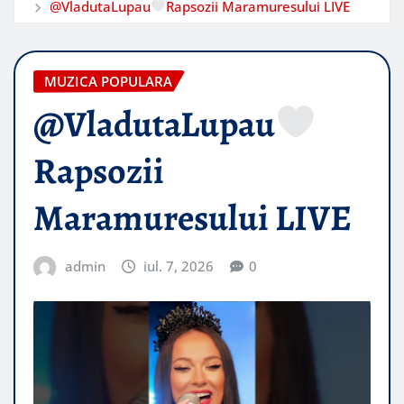
@VladutaLupau
Rapsozii Maramuresului LIVE
MUZICA POPULARA
@VladutaLupau
Rapsozii
Maramuresului LIVE
admin
iul. 7, 2026
0