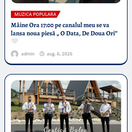
MUZICA POPULARA
Mâine Ora 17:00 pe canalul meu se va
lansa noua piesă „ O Data, De Doua Ori”
admin
aug. 6, 2026