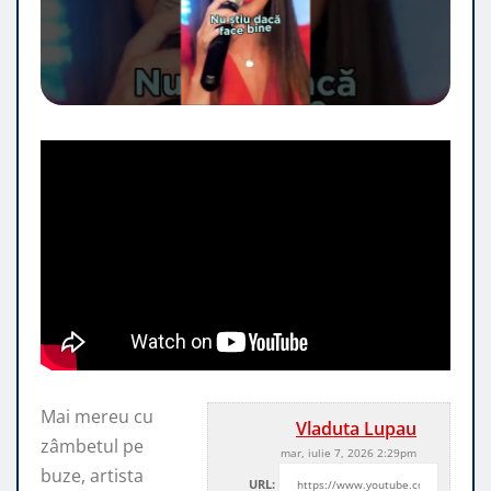
Mai mereu cu
Vladuta Lupau
zâmbetul pe
mar, iulie 7, 2026 2:29pm
buze, artista
URL: