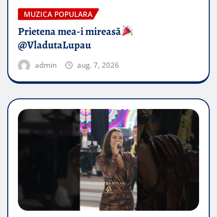
MUZICA POPULARA
Prietena mea-i mireasă​
@VladutaLupau
admin
aug. 7, 2026