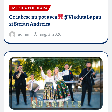
MUZICA POPULARA
Ce iubesc nu pot avea
​@VladutaLupau
si Stefan Andreica
admin
aug. 3, 2026