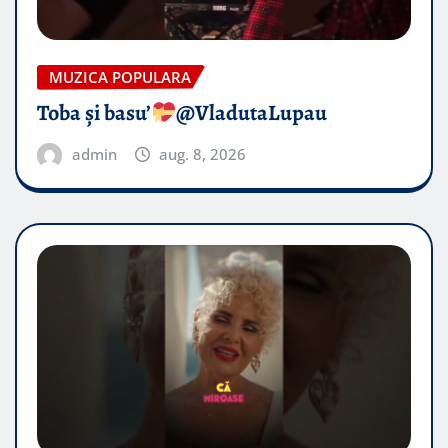
MUZICA POPULARA
Toba și basu’
@VladutaLupau
admin
aug. 8, 2026