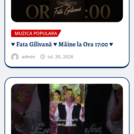
MUZICA POPULARA
♥️ Fata Gilivană ♥️ Mâine la Ora 17:00 ♥️
admin
iul. 30, 2026