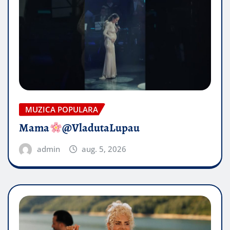
MUZICA POPULARA
Mama
@VladutaLupau
admin
aug. 5, 2026