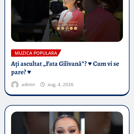
MUZICA POPULARA
Ați ascultat „Fata Gilivană”? ♥️ Cum vi se
pare? ♥️
admin
aug. 4, 2026