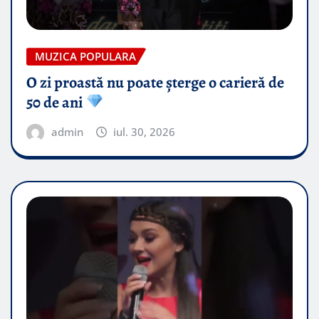
MUZICA POPULARA
O zi proastă nu poate șterge o carieră de
50 de ani
admin
iul. 30, 2026