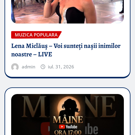
MUZICA POPULARA
Lena Miclăuș – Voi sunteți nașii inimilor
noastre – LIVE
admin
iul. 31, 2026