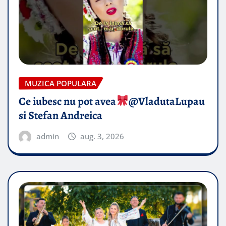
MUZICA POPULARA
Ce iubesc nu pot avea
​@VladutaLupau
si Stefan Andreica
admin
aug. 3, 2026