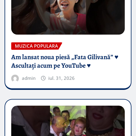
MUZICA POPULARA
Am lansat noua piesă „Fata Gilivană” ♥️
Ascultați acum pe YouTube ♥️
admin
iul. 31, 2026