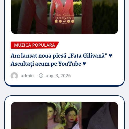
MUZICA POPULARA
Am lansat noua piesă „Fata Gilivană” ♥️
Ascultați acum pe YouTube ♥️
admin
aug. 3, 2026