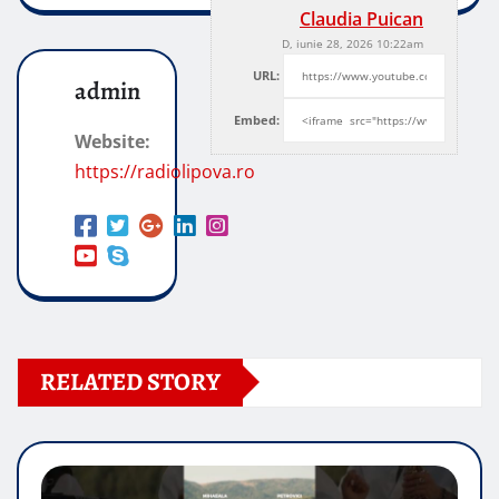
Claudia Puican
D, iunie 28, 2026 10:22am
URL:
admin
Embed:
Website:
https://radiolipova.ro
RELATED STORY