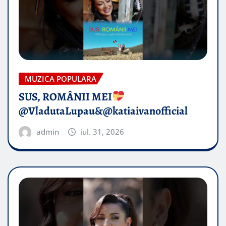
MUZICA POPULARA
SUS, ROMÂNII MEI
@VladutaLupau&@katiaivanofficial
admin
iul. 31, 2026