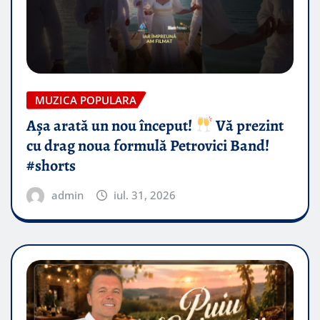
MUZICA POPULARA
Așa arată un nou început!
Vă prezint
cu drag noua formulă Petrovici Band!
#shorts
admin
iul. 31, 2026