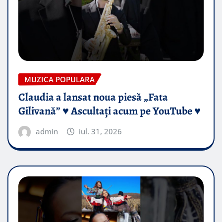
MUZICA POPULARA
Claudia a lansat noua piesă „Fata
Gilivană” ♥️ Ascultați acum pe YouTube ♥️
admin
iul. 31, 2026