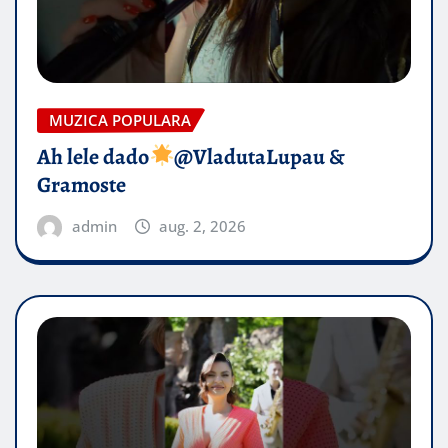
MUZICA POPULARA
Ah lele dado​
@VladutaLupau &
Gramoste
admin
aug. 2, 2026