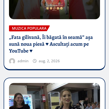
MUZICA POPULARA
„Fata gilivană, Îi băgată în seamă” așa
sună noua piesă ♥️ Ascultați acum pe
YouTube ♥️
admin
aug. 2, 2026