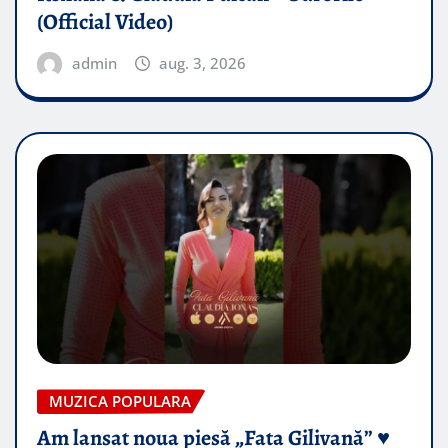
(Official Video)
admin
aug. 3, 2026
MUZICA POPULARA
Am lansat noua piesă „Fata Gilivană” ♥️