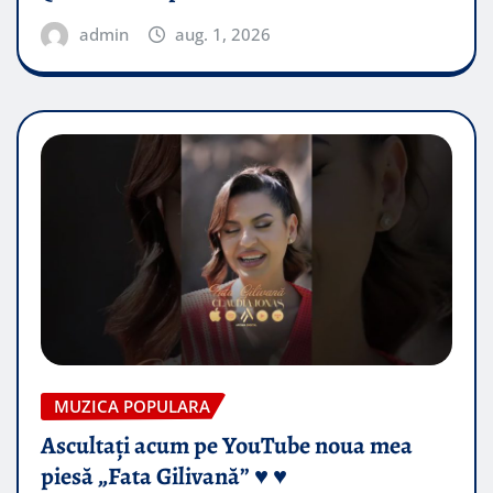
admin
aug. 1, 2026
MUZICA POPULARA
Ascultați acum pe YouTube noua mea
piesă „Fata Gilivană” ♥️ ♥️