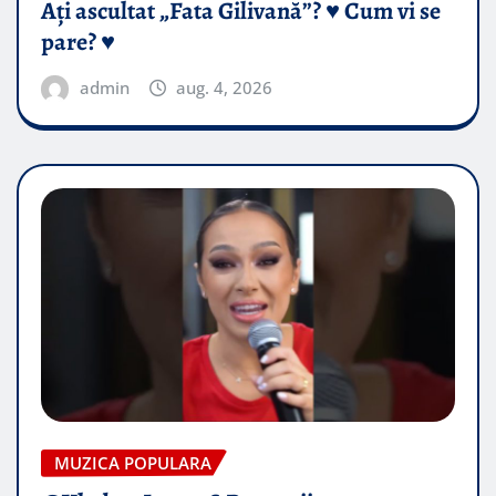
Ați ascultat „Fata Gilivană”? ♥️ Cum vi se
pare? ♥️
admin
aug. 4, 2026
MUZICA POPULARA