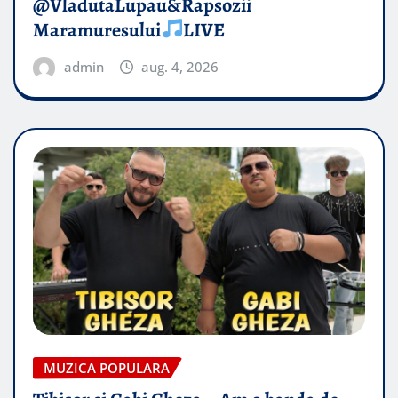
@VladutaLupau&Rapsozii
Maramuresului
LIVE
admin
aug. 4, 2026
MUZICA POPULARA