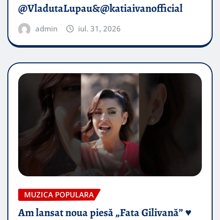
@VladutaLupau&@katiaivanofficial
admin
iul. 31, 2026
MUZICA POPULARA
Am lansat noua piesă „Fata Gilivană” ♥️