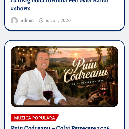
cu drag noua formulă Petrovici Band!
#shorts
admin
iul. 31, 2026
MUZICA POPULARA
Puiu Codreanu – Colaj Petrecere 2026