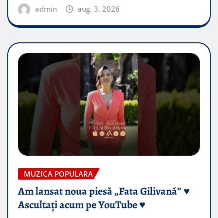
admin
aug. 3, 2026
MUZICA POPULARA
Am lansat noua piesă „Fata Gilivană” ♥️
Ascultați acum pe YouTube ♥️