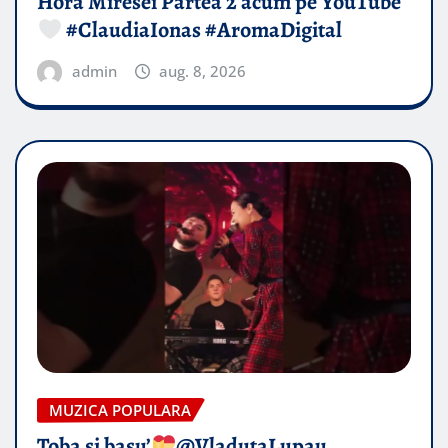
Hora Miresei Partea 2 acum pe YouTube
#ClaudiaIonas #AromaDigital
admin
aug. 8, 2026
MUZICA POPULARA
Toba și basu’
@VladutaLupau