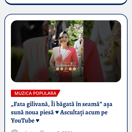
MUZICA POPULARA
„Fata gilivană, Îi băgată în seamă” așa
sună noua piesă ♥️ Ascultați acum pe
YouTube ♥️