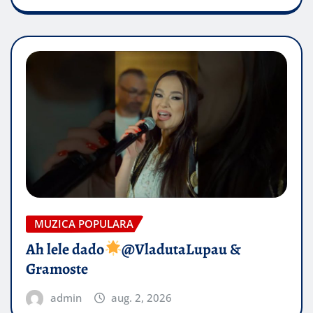
MUZICA POPULARA
Ah lele dado​
@VladutaLupau &
Gramoste
admin
aug. 2, 2026