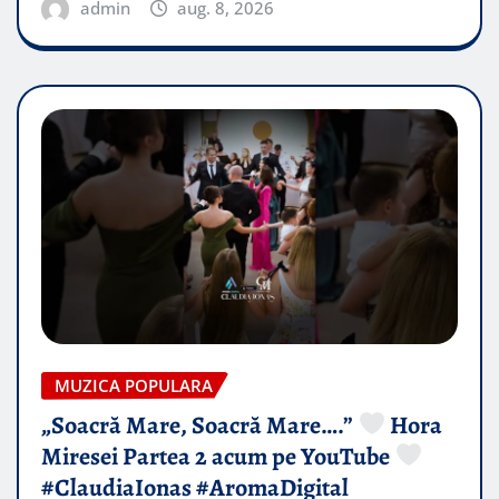
admin
aug. 8, 2026
MUZICA POPULARA
„Soacră Mare, Soacră Mare….”
Hora
Miresei Partea 2 acum pe YouTube
#ClaudiaIonas #AromaDigital