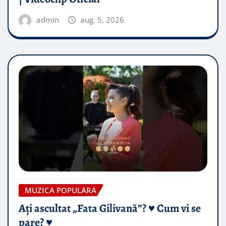
admin
aug. 5, 2026
MUZICA POPULARA
Ați ascultat „Fata Gilivană”? ♥️ Cum vi se
pare? ♥️