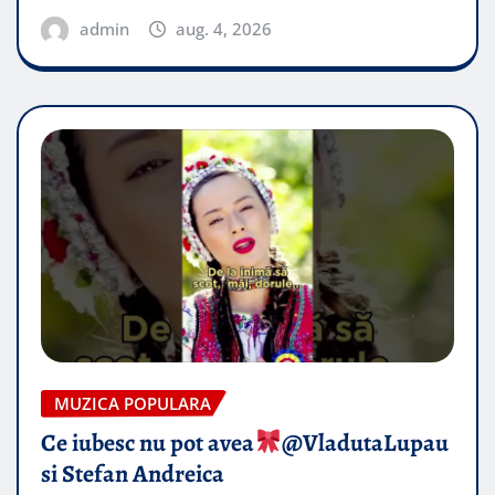
admin
aug. 4, 2026
MUZICA POPULARA
Ce iubesc nu pot avea
​@VladutaLupau
si Stefan Andreica