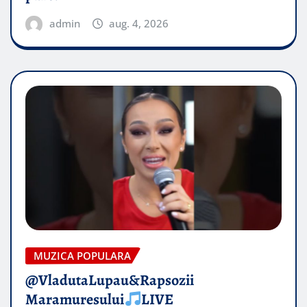
admin
aug. 4, 2026
MUZICA POPULARA
@VladutaLupau&Rapsozii
Maramuresului
LIVE