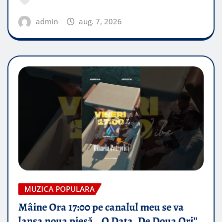
admin
aug. 7, 2026
MUZICA POPULARA
Mâine Ora 17:00 pe canalul meu se va
lansa noua piesă „ O Data, De Doua Ori”