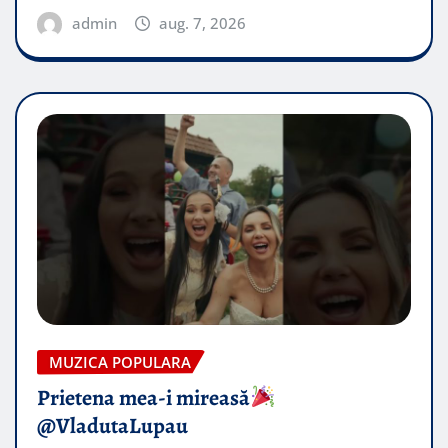
admin
aug. 7, 2026
MUZICA POPULARA
Prietena mea-i mireasă​
@VladutaLupau