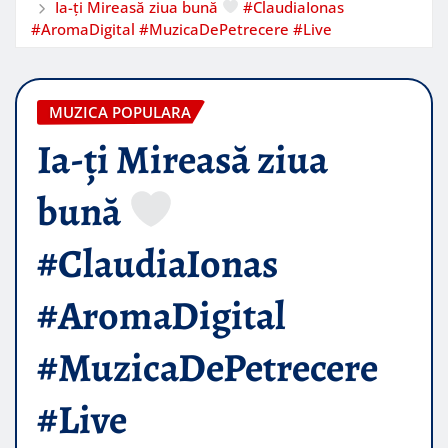
Ia-ți Mireasă ziua bună
#ClaudiaIonas
#AromaDigital #MuzicaDePetrecere #Live
MUZICA POPULARA
Ia-ți Mireasă ziua
bună
#ClaudiaIonas
#AromaDigital
#MuzicaDePetrecere
#Live