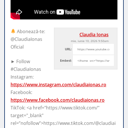
Abonează-te:
Claudia Ionas
@ClaudiaIonas
mie, iunie 10, 2026 9:50am
Oficial
URL:
► Follow
Embed:
#ClaudiaIonas
Instagram:
https://www.instagram.com/claudiaionas.ro
Facebook:
https://www.facebook.com/claudiaionas.ro
TikTok: <a href="https://www.tiktok.com/"
target="_blank"
rel=”nofollow”>https://www.tiktok.com/@claudiai