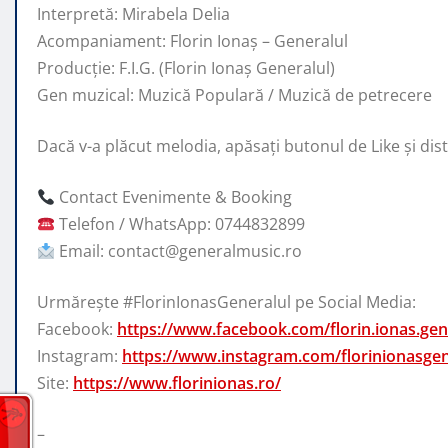
Interpretă: Mirabela Delia
Acompaniament: Florin Ionaș – Generalul
Producție: F.I.G. (Florin Ionaș Generalul)
Gen muzical: Muzică Populară / Muzică de petrecere
Dacă v-a plăcut melodia, apăsați butonul de Like și distr
Contact Evenimente & Booking
Telefon / WhatsApp: 0744832899
Email: contact@generalmusic.ro
Urmărește #FlorinIonasGeneralul pe Social Media:
Facebook:
https://www.facebook.com/florin.ionas.gener
Instagram:
https://www.instagram.com/florinionasgen
Site:
https://www.florinionas.ro/
–