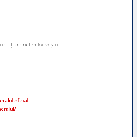
ibuiți-o prietenilor voștri!
alul.oficial
eralul/