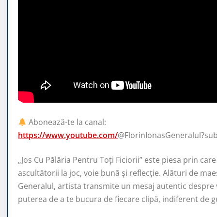
Abonează-te la canal:
https://www.youtube.com/
@FlorinIonasGeneralul?su
„Jos Cu Pălăria Pentru Toți Ficiorii” este piesa prin care
ascultătorii la joc, voie bună și reflecție. Alături de mae
Generalul, artista transmite un mesaj autentic despre vi
puterea de a te bucura de fiecare clipă, indiferent de g