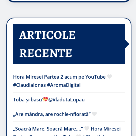
ARTICOLE
RECENTE
Hora Miresei Partea 2 acum pe YouTube
#ClaudiaIonas #AromaDigital
Toba și basu’
@VladutaLupau
„Are mândra, are rochie-nflorată”
„Soacră Mare, Soacră Mare….”
Hora Miresei