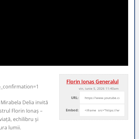
Florin Ionas Generalul
b_confirmation=1
vin, iunie 5, 2026 11:40am
URL:
 Mirabela Delia invită
strul Florin Ionaș –
Embed:
ață, echilibru și
ura lumii.