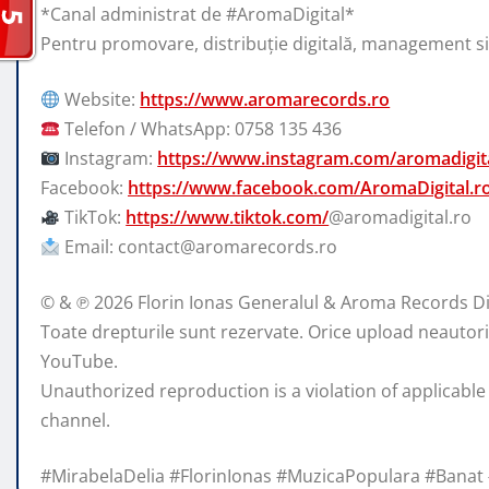
*Canal administrat de #AromaDigital*
Pentru promovare, distribuție digitală, management s
Website:
https://www.aromarecords.ro
Telefon / WhatsApp: 0758 135 436
Instagram:
https://www.instagram.com/aromadigita
Facebook:
https://www.facebook.com/AromaDigital.r
TikTok:
https://www.tiktok.com/
@aromadigital.ro
Email: contact@aromarecords.ro
© & ℗ 2026 Florin Ionas Generalul & Aroma Records Di
Toate drepturile sunt rezervate. Orice upload neautorizat
YouTube.
Unauthorized reproduction is a violation of applicable
channel.
#MirabelaDelia #FlorinIonas #MuzicaPopulara #Bana