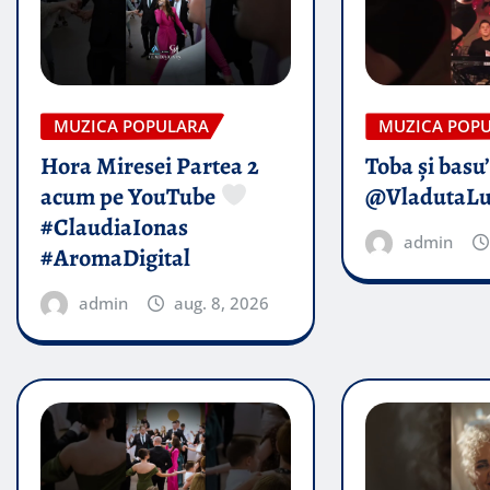
MUZICA POPULARA
MUZICA POP
Hora Miresei Partea 2
Toba și basu
acum pe YouTube
@VladutaL
#ClaudiaIonas
admin
#AromaDigital
admin
aug. 8, 2026