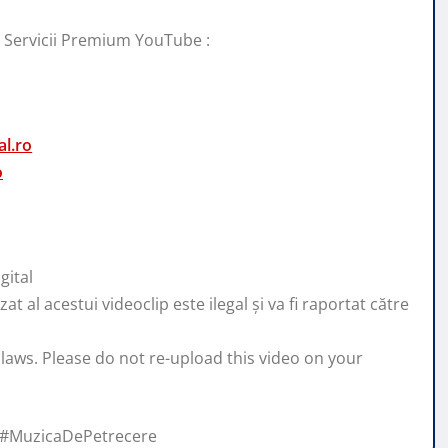
i Servicii Premium YouTube :
l.ro
o
gital
 al acestui videoclip este ilegal și va fi raportat către
 laws. Please do not re-upload this video on your
t #MuzicaDePetrecere