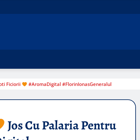
ti Ficiorii
#AromaDigital #FlorinIonasGeneralul
Jos Cu Palaria Pentru