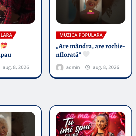
ULARA
MUZICA POPULARA
’
„Are mândra, are rochie-
upau
nflorată”
aug. 8, 2026
admin
aug. 8, 2026