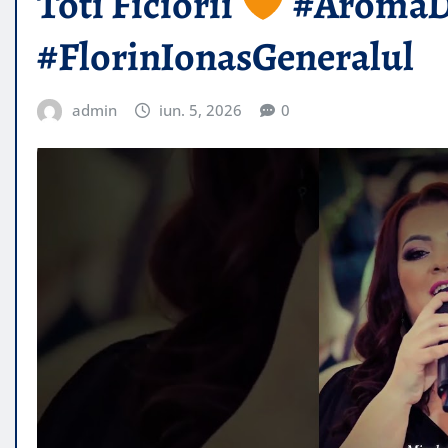
Toti Ficiorii
#AromaDi
#FlorinIonasGeneralul
admin
iun. 5, 2026
0