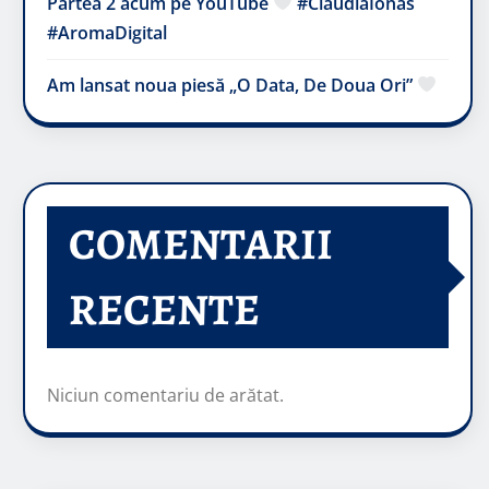
Partea 2 acum pe YouTube
#ClaudiaIonas
#AromaDigital
Am lansat noua piesă „O Data, De Doua Ori”
COMENTARII
RECENTE
Niciun comentariu de arătat.