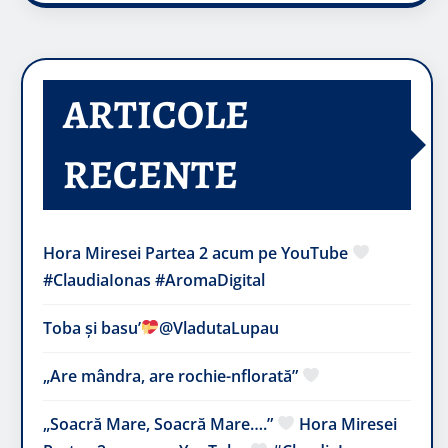
ARTICOLE
RECENTE
Hora Miresei Partea 2 acum pe YouTube
#ClaudiaIonas #AromaDigital
Toba și basu’
@VladutaLupau
„Are mândra, are rochie-nflorată”
„Soacră Mare, Soacră Mare….”
Hora Miresei