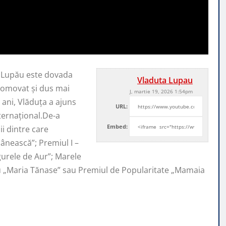
a Lupău este dovada
Vladuta Lupau
promovat şi
dus mai
J, martie 19, 2026 1:54pm
ani, Vlăduța a ajuns
URL:
nternaţional.De-a
Embed:
i dintre care
ânească”; Premiul I –
ugurele de Aur”; Marele
iu „Maria Tănase” sau Premiul de Popularitate „Mamaia