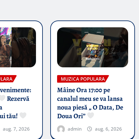
ULARA
MUZICA POPULARA
evenimente:
Mâine Ora 17:00 pe
Rezervă
canalul meu se va lansa
a
noua piesă „ O Data, De
ui tău!
Doua Ori”
aug. 7, 2026
admin
aug. 6, 2026