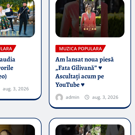
ULARA
MUZICA POPULARA
audia
Am lansat noua piesă
orile
„Fata Gilivană” ♥️
eo)
Ascultați acum pe
YouTube ♥️
aug. 3, 2026
admin
aug. 3, 2026