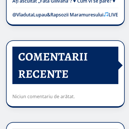
Ați ascultat „Fata Gilivană”? ♥️ Cum vi se pare? ♥️
@VladutaLupau&Rapsozii Maramuresului
LIVE
COMENTARII
RECENTE
Niciun comentariu de arătat.