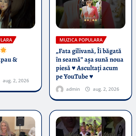
ULARA
MUZICA POPULARA
„Fata gilivană, Îi băgată
upau &
în seamă” așa sună noua
piesă ♥️ Ascultați acum
pe YouTube ♥️
aug. 2, 2026
admin
aug. 2, 2026