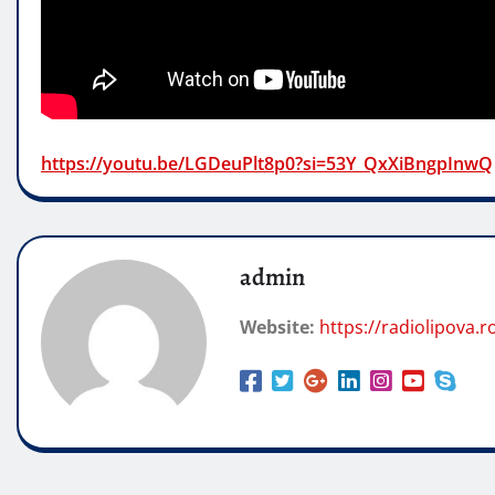
https://youtu.be/LGDeuPlt8p0?si=53Y_QxXiBngpInwQ
admin
Website:
https://radiolipova.r