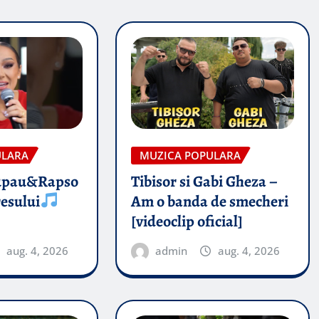
ULARA
MUZICA POPULARA
upau&Rapso
Tibisor si Gabi Gheza –
esului
Am o banda de smecheri
[videoclip oficial]
aug. 4, 2026
admin
aug. 4, 2026