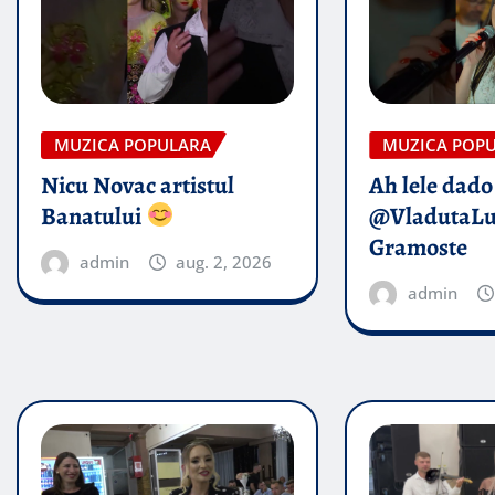
MUZICA POPULARA
MUZICA POP
Nicu Novac artistul
Ah lele dado​
Banatului
@VladutaL
Gramoste
admin
aug. 2, 2026
admin