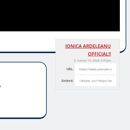
IONICA ARDELEANU
OFFICIAL!!
S, martie 14, 2026 2:41pm
URL:
Embed:
o