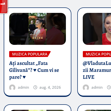
MUZICA POPULARA
MUZICA POP
Ați ascultat „Fata
@VladutaL
Gilivană”? ♥️ Cum vi se
zii Maramur
pare? ♥️
LIVE
admin
aug. 4, 2026
admin