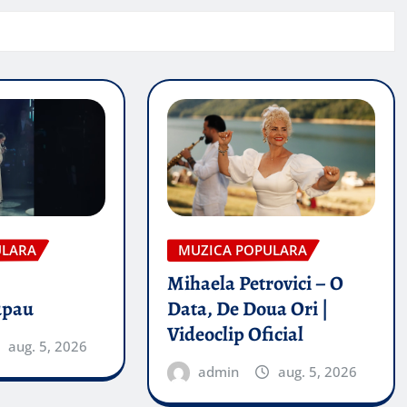
ULARA
MUZICA POPULARA
Mihaela Petrovici – O
upau
Data, De Doua Ori |
Videoclip Oficial
aug. 5, 2026
admin
aug. 5, 2026