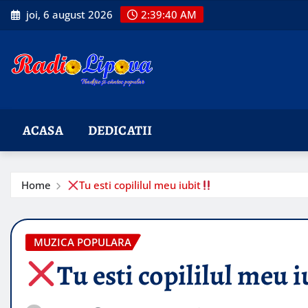
Skip
joi, 6 august 2026
2:39:41 AM
to
content
ACASA
DEDICATII
Home
Tu esti copililul meu iubit
MUZICA POPULARA
Tu esti copililul meu i