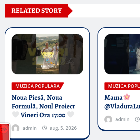
RELATED STORY
MUZICA POPULARA
MUZICA POP
Noua Piesă, Noua
Mama
Formulă, Noul Proiect
@VladutaL
Vineri Ora 17:00
admin
admin
aug. 5, 2026