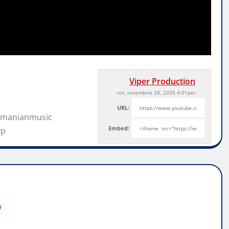
Viper Production
vin, noiembrie 28, 2025 4:01pm
URL:
omanianmusic
Embed:
yp
o