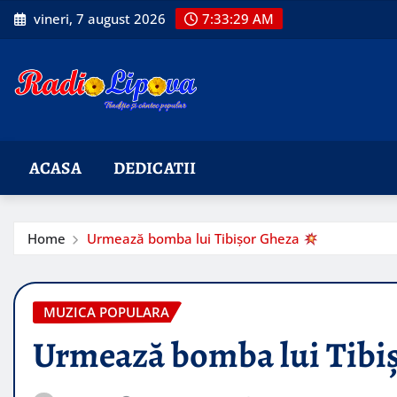
Skip
vineri, 7 august 2026
7:33:30 AM
to
content
ACASA
DEDICATII
Home
Urmează bomba lui Tibișor Gheza
MUZICA POPULARA
Urmează bomba lui Tibi