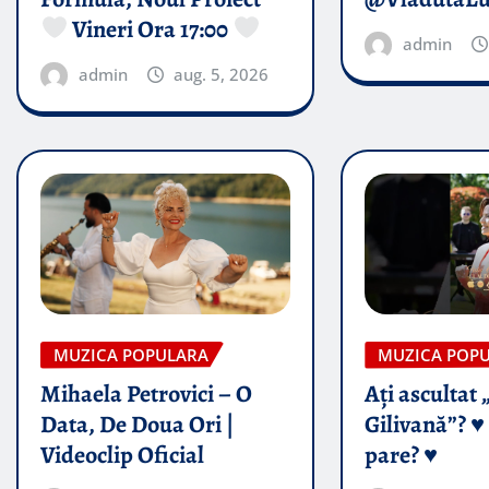
Vineri Ora 17:00
admin
admin
aug. 5, 2026
MUZICA POPULARA
MUZICA POP
Mihaela Petrovici – O
Ați ascultat 
Data, De Doua Ori |
Gilivană”? ♥️
Videoclip Oficial
pare? ♥️