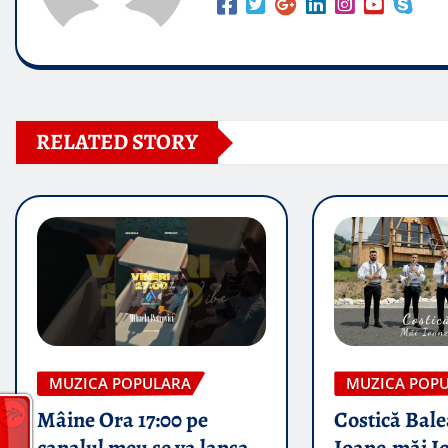
RELATED STORY
MUZICA POPULARA
MUZICA POP
Mâine Ora 17:00 pe
Costică Bale