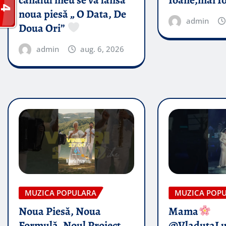
canalul meu se va lansa
Ioane,măi I
noua piesă „ O Data, De
admin
Doua Ori”
admin
aug. 6, 2026
MUZICA POPULARA
MUZICA POP
Noua Piesă, Noua
Mama
Formulă, Noul Proiect
@VladutaL