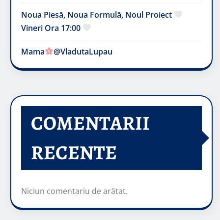
Noua Piesă, Noua Formulă, Noul Proiect
Vineri Ora 17:00
Mama
@VladutaLupau
COMENTARII
RECENTE
Niciun comentariu de arătat.