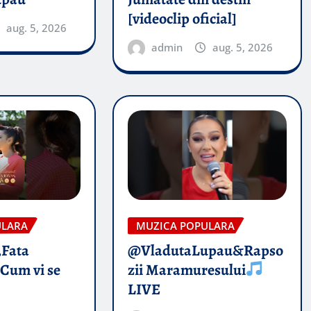
[videoclip oficial]
aug. 5, 2026
admin
aug. 5, 2026
ULARA
MUZICA POPULARA
„Fata
@VladutaLupau&Rapso
 Cum vi se
zii Maramuresului
LIVE