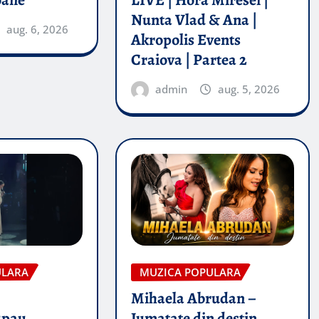
oane
LIVE | Hora Miresei |
Nunta Vlad & Ana |
aug. 6, 2026
Akropolis Events
Craiova | Partea 2
admin
aug. 5, 2026
ULARA
MUZICA POPULARA
Mihaela Abrudan –
upau
Jumatate din destin