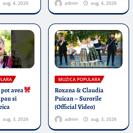
aug. 4, 2026
admin
aug. 4, 2026
ULARA
MUZICA POPULARA
 pot avea
Roxana & Claudia
pau si
Puican – Surorile
eica
(Official Video)
aug. 3, 2026
admin
aug. 3, 2026