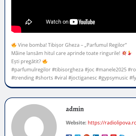
Vine bomba! Tibișor Gheza – „Parfumul Regilor”
Mâine lansăm hitul care aprinde toate ringurile!
Ești pregătit?
#parfumulregilor #tibisorgheza #joc #manele2025
#r
#trending #shorts #viral #joctiganesc #gypsymusic #f
admin
Website:
https://radiolipova.r