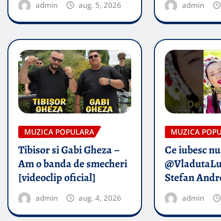
admin
aug. 5, 2026
admin
MUZICA POPULARA
MUZICA POP
Tibisor si Gabi Gheza –
Ce iubesc nu
Am o banda de smecheri
@VladutaLu
[videoclip oficial]
Stefan Andr
admin
aug. 4, 2026
admin