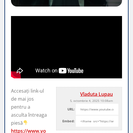
Accesați link-ul
Vladuta Lupau
de mai jos
S, octombrie 4, 2025 10:08am
pentru a
URL:
asculta întreaga
Embed:
piesă
https://www.yo