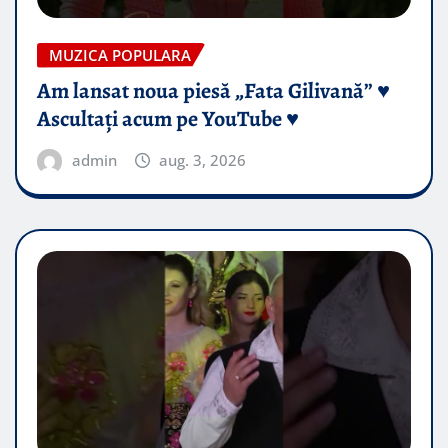
MUZICA POPULARA
Am lansat noua piesă „Fata Gilivană” ♥️
Ascultați acum pe YouTube ♥️
admin
aug. 3, 2026