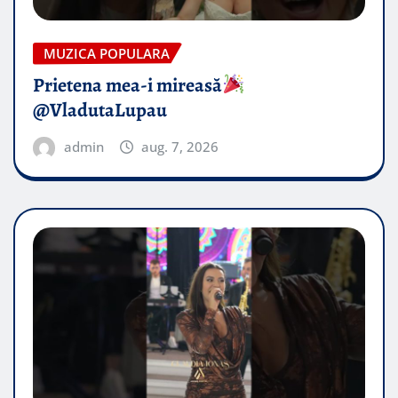
MUZICA POPULARA
Prietena mea-i mireasă​
@VladutaLupau
admin
aug. 7, 2026