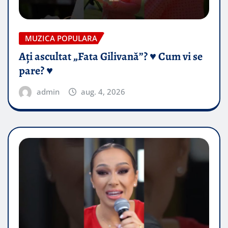
MUZICA POPULARA
Ați ascultat „Fata Gilivană”? ♥️ Cum vi se
pare? ♥️
admin
aug. 4, 2026