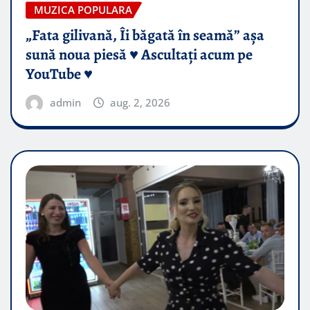
MUZICA POPULARA
„Fata gilivană, Îi băgată în seamă” așa
sună noua piesă ♥️ Ascultați acum pe
YouTube ♥️
admin
aug. 2, 2026