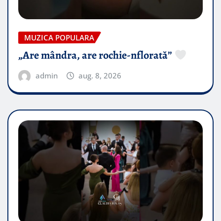
MUZICA POPULARA
„Are mândra, are rochie-nflorată”
admin
aug. 8, 2026