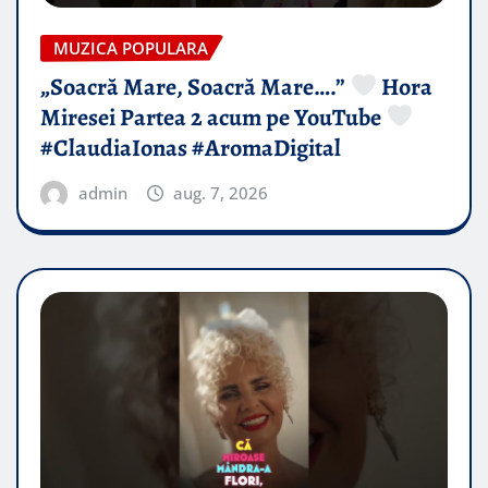
MUZICA POPULARA
„Soacră Mare, Soacră Mare….”
Hora
Miresei Partea 2 acum pe YouTube
#ClaudiaIonas #AromaDigital
admin
aug. 7, 2026