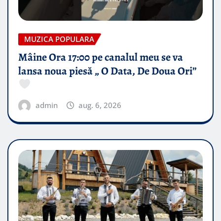
MUZICA POPULARA
Mâine Ora 17:00 pe canalul meu se va
lansa noua piesă „ O Data, De Doua Ori”
admin
aug. 6, 2026