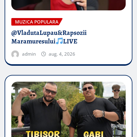
MUZICA POPULARA
@VladutaLupau&Rapsozii
Maramuresului
LIVE
admin
aug. 4, 2026