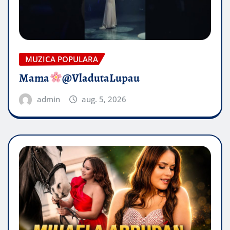
MUZICA POPULARA
Mama
@VladutaLupau
admin
aug. 5, 2026