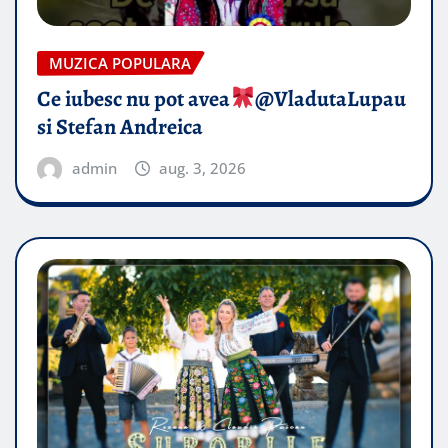
MUZICA POPULARA
Ce iubesc nu pot avea
​@VladutaLupau
si Stefan Andreica
admin
aug. 3, 2026