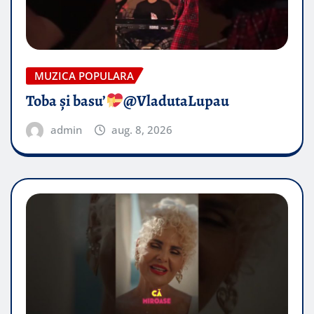
MUZICA POPULARA
Toba și basu’
@VladutaLupau
admin
aug. 8, 2026