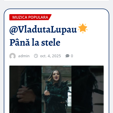
MUZICA POPULARA
@VladutaLupau
Până la stele
admin
oct. 4, 2025
0