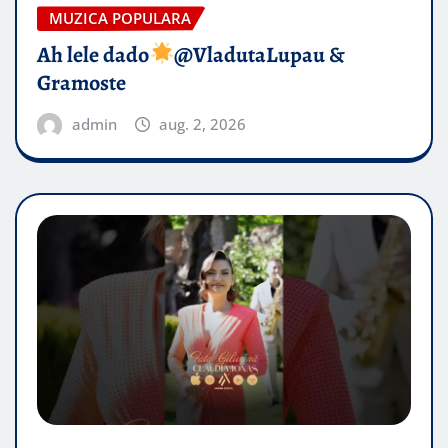
MUZICA POPULARA
Ah lele dado​
@VladutaLupau &
Gramoste
admin
aug. 2, 2026