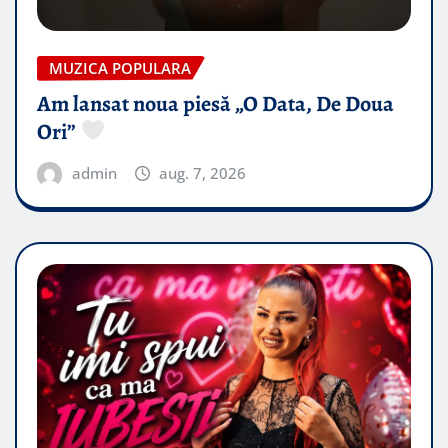
MUZICA POPULARA
Am lansat noua piesă „O Data, De Doua
Ori”
admin
aug. 7, 2026