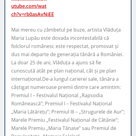
utube.com/wat
ch?v=rb0asAvNiEE
Mai mereu cu zâmbetul pe buze, artista Vlăduța
Maria Lupău este dovada incontestabilă că
folclorul românesc este respectat, promovat şi
dus mai departe de generaţia tânără a României.
La doar 25 de ani, Vlăduța a ajuns să fie
cunoscută atât pe plan naţional, cât şi pe plan
internaţional.De-a lungul carierei sale, tânăra a
câştigat numeroase premii dintre care amintim:
Premiul I – Festivalul Național „Rapsodia
Românească”; Premiul I – Festivalul Național
„Maria Lătărețu”; Premiul III – „Strugurele de Aur”;
Marele Premiu „Festivalul Național de Cătănie”;
Marele Premiu „Maria Tănase” sau Premiul de