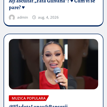
Ați ascultat „Fata Gilivană”? ♥️ Cum vi se
pare? ♥️
admin
aug. 4, 2026
MUZICA POPULARA
@VladutaLupau&Rapsozii