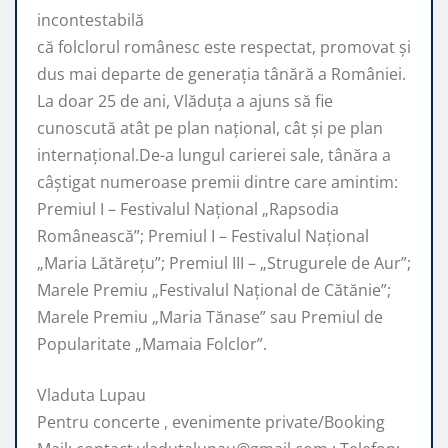
incontestabilă
că folclorul românesc este respectat, promovat şi
dus mai departe de generaţia tânără a României.
La doar 25 de ani, Vlăduța a ajuns să fie
cunoscută atât pe plan naţional, cât şi pe plan
internaţional.De-a lungul carierei sale, tânăra a
câştigat numeroase premii dintre care amintim:
Premiul I – Festivalul Național „Rapsodia
Românească”; Premiul I – Festivalul Național
„Maria Lătărețu”; Premiul III – „Strugurele de Aur”;
Marele Premiu „Festivalul Național de Cătănie”;
Marele Premiu „Maria Tănase” sau Premiul de
Popularitate „Mamaia Folclor”.
Vladuta Lupau
Pentru concerte , evenimente private/Booking