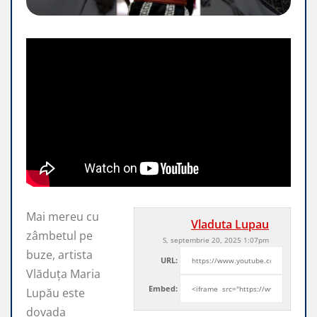
Mai mereu cu
Vladuta Lupau
zâmbetul pe
S, septembrie 20, 2025 1:07pm
buze, artista
URL:
Vlăduța Maria
Embed:
Lupău este
dovada