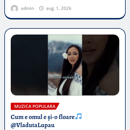
admin
aug. 1, 2026
MUZICA POPULARA
Cum e omul e și-o floare
@VladutaLupau