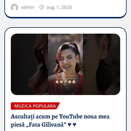
admin
aug. 1, 2026
MUZICA POPULARA
Ascultați acum pe YouTube noua mea
piesă „Fata Gilivană” ♥️ ♥️