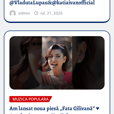
@VladutaLupau&@katiaivanofficial
admin
iul. 31, 2026
MUZICA POPULARA
Am lansat noua piesă „Fata Gilivană” ♥️