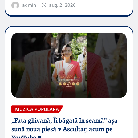
admin
aug. 2, 2026
MUZICA POPULARA
„Fata gilivană, Îi băgată în seamă” așa
sună noua piesă ♥️ Ascultați acum pe
YouTube ♥️