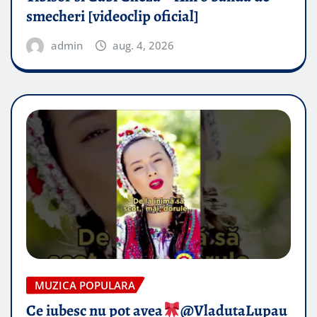
smecheri [videoclip oficial]
admin
aug. 4, 2026
MUZICA POPULARA
Ce iubesc nu pot avea
​@VladutaLupau