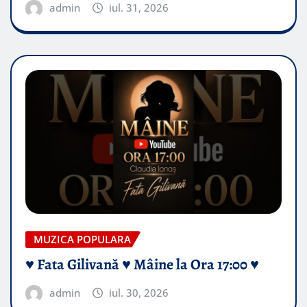
admin
iul. 31, 2026
MUZICA POPULARA
♥️ Fata Gilivană ♥️ Mâine la Ora 17:00 ♥️
admin
iul. 30, 2026