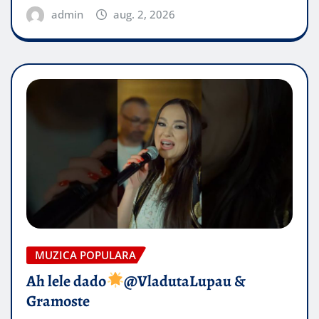
admin
aug. 2, 2026
MUZICA POPULARA
Ah lele dado​
@VladutaLupau &
Gramoste