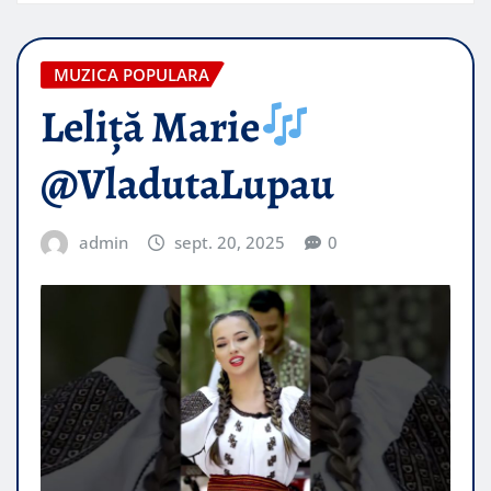
MUZICA POPULARA
Leliță Marie
@VladutaLupau
admin
sept. 20, 2025
0