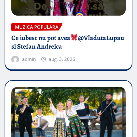
MUZICA POPULARA
Ce iubesc nu pot avea
​@VladutaLupau
si Stefan Andreica
admin
aug. 3, 2026