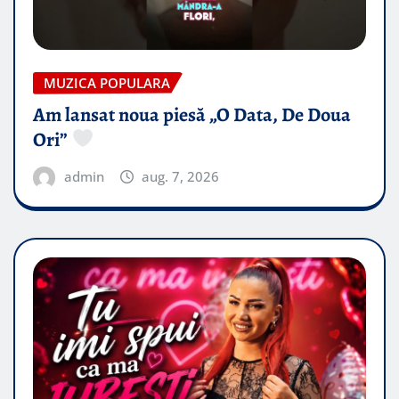
MUZICA POPULARA
Am lansat noua piesă „O Data, De Doua
Ori”
admin
aug. 7, 2026