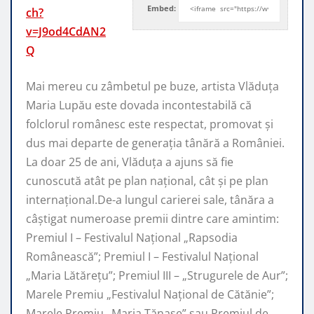
Embed:
ch?
v=J9od4CdAN2
Q
Mai mereu cu zâmbetul pe buze, artista Vlăduța
Maria Lupău este dovada incontestabilă că
folclorul românesc
este respectat, promovat şi
dus mai departe de generaţia tânără a României.
La doar 25 de ani, Vlăduța a ajuns să fie
cunoscută atât pe plan naţional, cât şi pe plan
internaţional.De-a lungul carierei sale, tânăra a
câştigat numeroase premii dintre care amintim:
Premiul I – Festivalul Național „Rapsodia
Românească”; Premiul I – Festivalul Național
„Maria Lătărețu”; Premiul III – „Strugurele de Aur”;
Marele Premiu „Festivalul Național de Cătănie”;
Marele Premiu „Maria Tănase” sau Premiul de