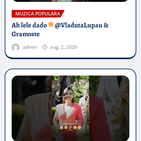
MUZICA POPULARA
Ah lele dado​
@VladutaLupau &
Gramoste
admin
aug. 2, 2026