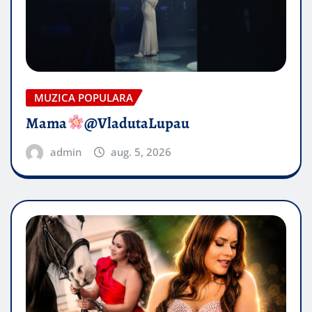
MUZICA POPULARA
Mama
@VladutaLupau
admin
aug. 5, 2026