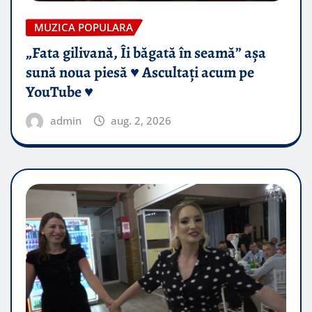
MUZICA POPULARA
„Fata gilivană, Îi băgată în seamă” așa
sună noua piesă ♥️ Ascultați acum pe
YouTube ♥️
admin
aug. 2, 2026