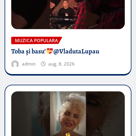
MUZICA POPULARA
Toba și basu’
@VladutaLupau
admin
aug. 8, 2026