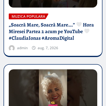
MUZICA POPULARA
„Soacră Mare, Soacră Mare….”
Hora
Miresei Partea 2 acum pe YouTube
#ClaudiaIonas #AromaDigital
admin
aug. 7, 2026