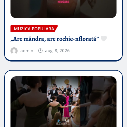
MUZICA POPULARA
„Are mândra, are rochie-nflorată”
admin
aug. 8, 2026