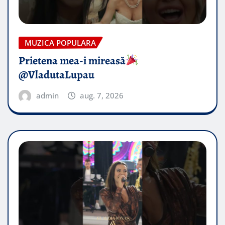
MUZICA POPULARA
Prietena mea-i mireasă​
@VladutaLupau
admin
aug. 7, 2026