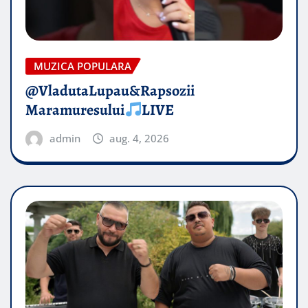
MUZICA POPULARA
@VladutaLupau&Rapsozii
Maramuresului
LIVE
admin
aug. 4, 2026