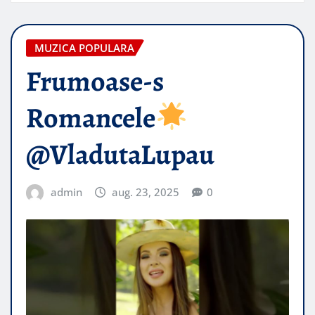
MUZICA POPULARA
Frumoase-s
Romancele
@VladutaLupau
admin
aug. 23, 2025
0