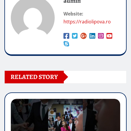
admin
Website:
https://radiolipova.ro
RELATED STORY