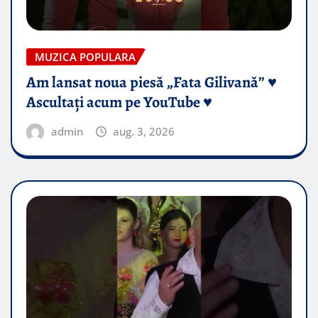
MUZICA POPULARA
Am lansat noua piesă „Fata Gilivană” ♥️
Ascultați acum pe YouTube ♥️
admin
aug. 3, 2026