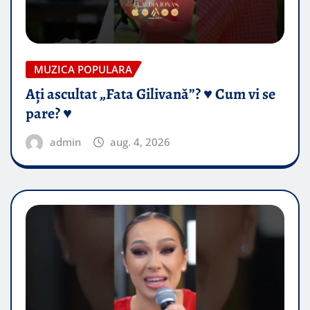
MUZICA POPULARA
Ați ascultat „Fata Gilivană”? ♥️ Cum vi se
pare? ♥️
admin
aug. 4, 2026