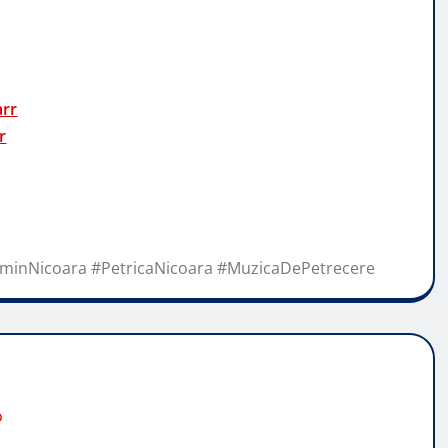
arr
r
minNicoara #PetricaNicoara #MuzicaDePetrecere
o