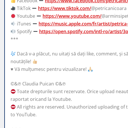
Facebook
https://www.facebook.com/petricanico
TikTok
https://www.tiktok.com/
@petricanicoara
Youtube
https://www.youtube.com/
@arminsipet
iTunes
https://music.apple.com/fr/artist/petric
Spotify
https://open.spotify.com/intl-ro/artist
***
Dacă v-a plăcut, nu uitați să dați like, comment, și s
noutățile!
♥️
Vă mulțumesc pentru vizualizare!
©&℗ Claudia Puican ©&℗
Toate drepturile sunt rezervate. Orice upload neautori
raportat oricand la Youtube.
All rights are reserved. Unauthorized uploading of t
to YouTube.