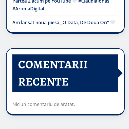
Partea 2 acum pe YouTube
#ClaudiaIonas
#AromaDigital
Am lansat noua piesă „O Data, De Doua Ori”
COMENTARII
RECENTE
Niciun comentariu de arătat.