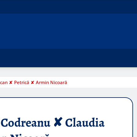
ican ✘ Petrică ✘ Armin Nicoară
u Codreanu ✘ Claudia