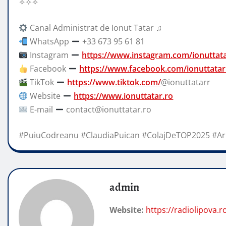
✧✧✧
Canal Administrat de Ionut Tatar ♫
WhatsApp
+33 673 95 61 81
Instagram
https://www.instagram.com/ionuttat
Facebook
https://www.facebook.com/ionuttatar
TikTok
https://www.tiktok.com/
@ionuttatarr
Website
https://www.ionuttatar.ro
E-mail
contact@ionuttatar.ro
#PuiuCodreanu #ClaudiaPuican #ColajDeTOP2025 #Ar
admin
Website:
https://radiolipova.r