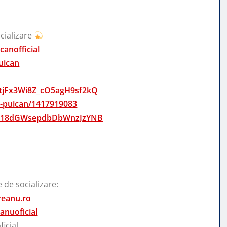
cializare
anofficial
uican
CtjFx3Wi8Z_cO5agH9sf2kQ
ia-puican/1417919083
st/2218dGWsepdbDbWnzJzYNB
 de socializare:
reanu.ro
nuoficial
icial