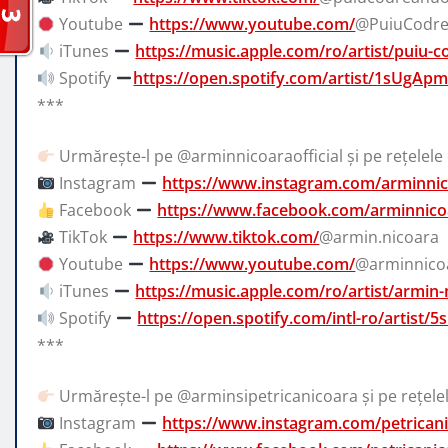
Youtube
https://www.youtube.com/
@PuiuCodrea
iTunes
https://music.apple.com/ro/artist/puiu
Spotify
https://open.spotify.com/artist/1sUgAp
***
Urmărește-l pe @arminnicoaraofficial și pe rețelele 
Instagram
https://www.instagram.com/arminni
Facebook
https://www.facebook.com/arminnicoa
TikTok
https://www.tiktok.com/
@armin.nicoara
Youtube
https://www.youtube.com/
@arminnicoa
iTunes
https://music.apple.com/ro/artist/armin
Spotify
https://open.spotify.com/intl-ro/artist/
***
Urmărește-l pe @arminsipetricanicoara și pe rețelel
Instagram
https://www.instagram.com/petricanic