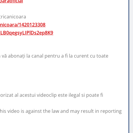
araoficial
ricanicoara
a-nicoara/1420123308
/3oLB0qegsyLIPlDs2ep8K9
ă vă abonați la canal pentru a fi la curent cu toate
zat al acestui videoclip este ilegal si poate fi
his video is against the law and may result in reporting