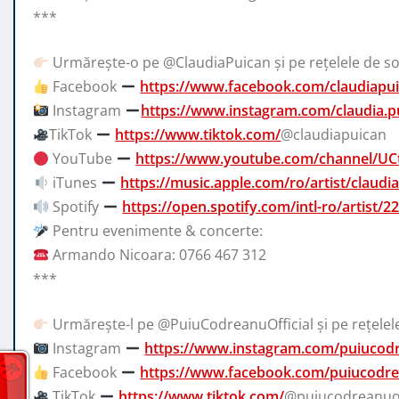
***
Urmărește-o pe @ClaudiaPuican și pe rețelele de so
Facebook
https://www.facebook.com/claudiapuic
Instagram
https://www.instagram.com/claudia.p
TikTok
https://www.tiktok.com/
@claudiapuican
YouTube
https://www.youtube.com/channel/U
iTunes
https://music.apple.com/ro/artist/claud
Spotify
https://open.spotify.com/intl-ro/arti
Pentru evenimente & concerte:
Armando Nicoara: 0766 467 312
***
Urmărește-l pe @PuiuCodreanuOfficial și pe rețelele
Instagram
https://www.instagram.com/puiucod
Facebook
https://www.facebook.com/puiucodrea
TikTok
https://www.tiktok.com/
@puiucodreanuof