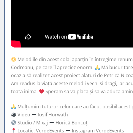
Melodiile din acest colaj aparțin în întregime renumi
Codreanu, pe care îl apreciez enorm.
Mă bucur
tar
ocazia să realizez acest proiect alături de Petrică Nico
Am readus la viață aceste melodii vechi și dragi, iar ac
toată inima.
Sperăm să vă placă și să vă aducă amin
Mulțumim tuturor celor care au făcut posibil acest 
Video
Iosif Horwath
Studio / Mixaj
Horică Boncuț
Locație: VerdeEvents
Instagram VerdeEvents