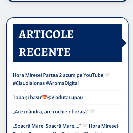
ARTICOLE
RECENTE
Hora Miresei Partea 2 acum pe YouTube
#ClaudiaIonas #AromaDigital
Toba și basu’
@VladutaLupau
„Are mândra, are rochie-nflorată”
„Soacră Mare, Soacră Mare….”
Hora Miresei