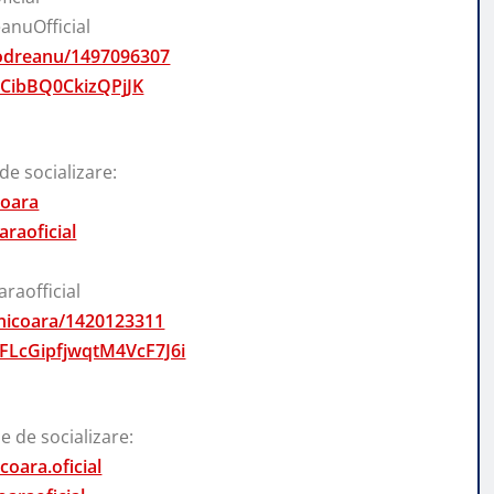
nuOfficial
-codreanu/1497096307
mCibBQ0CkizQPjJK
de socializare:
coara
raoficial
raofficial
-nicoara/1420123311
5sFLcGipfjwqtM4VcF7J6i
e de socializare:
oara.oficial