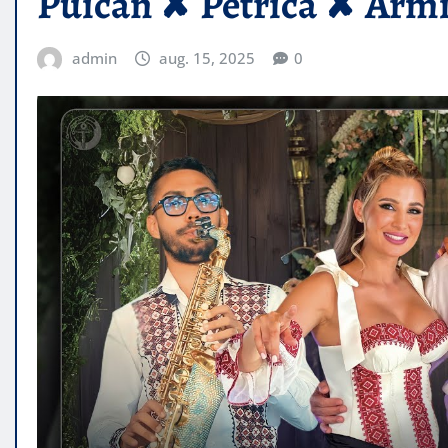
Puican ✘ Petrică ✘ Arm
admin
aug. 15, 2025
0