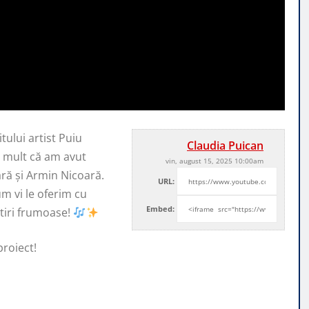
tului artist Puiu
Claudia Puican
e mult că am avut
vin, august 15, 2025 10:00am
ară și Armin Nicoară.
URL:
um vi le oferim cu
Embed:
tiri frumoase!
proiect!