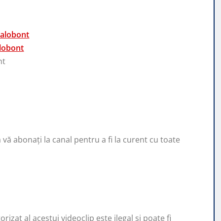
nalobont
lobont
nt
ă vă abonați la canal pentru a fi la curent cu toate
zat al acestui videoclip este ilegal si poate fi