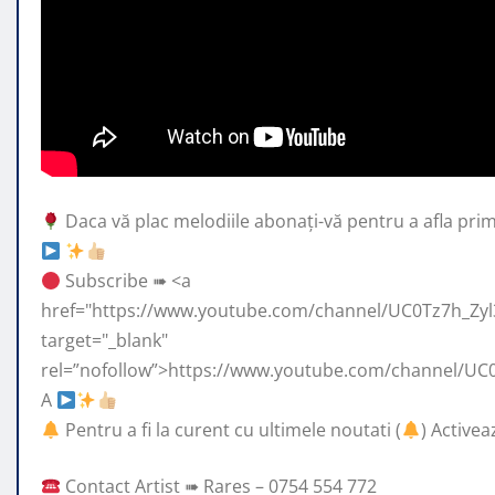
Daca vă plac melodiile abonați-vă pentru a afla prim
Subscribe ➠ <a
href="https://www.youtube.com/channel/UC0Tz7h_Zyl
target="_blank"
rel=”nofollow”>https://www.youtube.com/channel/UC0
A
Pentru a fi la curent cu ultimele noutati (
) Activea
Contact Artist ➠ Rares – 0754 554 772