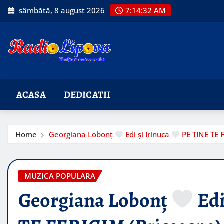
Skip
sâmbătă, 8 august 2026
7:14:33 AM
to
content
ACASA
DEDICATII
Home
Georgiana Lobonț
Edi și Irinuca
PE TINE TE F
MUZICA POPULARA
Georgiana Lobonț
Edi