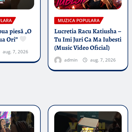
ULARA
MUZICA POPULARA
oua piesă „O
Lucretia Racu Katiusha –
ua Ori”
Tu Imi Juri Ca Ma Iubesti
(Music Video Oficial)
aug. 7, 2026
admin
aug. 7, 2026