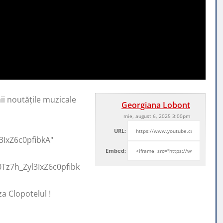
ii noutățile muzicale
Georgiana Lobont
mie, august 6, 2025 3:00pm
URL:
3IxZ6c0pfibkA"
Embed:
Tz7h_Zyl3IxZ6c0pfibk
za Clopotelul !