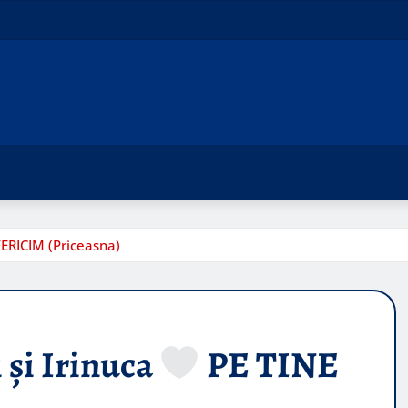
ERICIM (Priceasna)
 și Irinuca
PE TINE