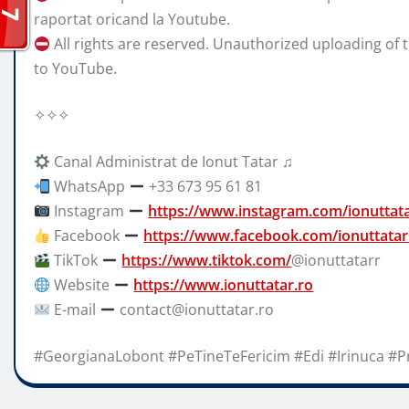
raportat oricand la Youtube.
All rights are reserved. Unauthorized uploading of t
to YouTube.
✧✧✧
Canal Administrat de Ionut Tatar ♫
WhatsApp
+33 673 95 61 81
Instagram
https://www.instagram.com/ionuttat
Facebook
https://www.facebook.com/ionuttatar
TikTok
https://www.tiktok.com/
@ionuttatarr
Website
https://www.ionuttatar.ro
E-mail
contact@ionuttatar.ro
#GeorgianaLobont #PeTineTeFericim #Edi #Irinuca #