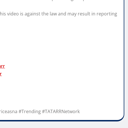
his video is against the law and may result in reporting
arr
r
Priceasna #Trending #TATARRNetwork