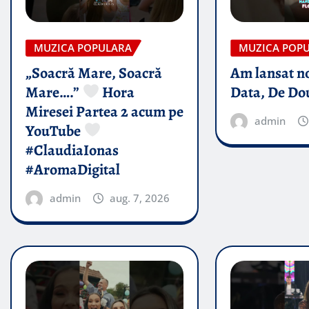
MUZICA POPULARA
MUZICA POP
„Soacră Mare, Soacră
Am lansat n
Mare….”
Hora
Data, De Do
Miresei Partea 2 acum pe
admin
YouTube
#ClaudiaIonas
#AromaDigital
admin
aug. 7, 2026