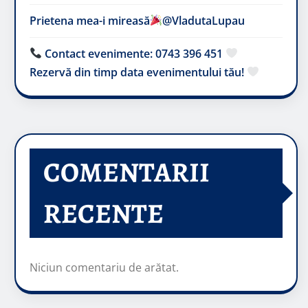
Prietena mea-i mireasă​
@VladutaLupau
Contact evenimente: 0743 396 451
Rezervă din timp data evenimentului tău!
COMENTARII
RECENTE
Niciun comentariu de arătat.