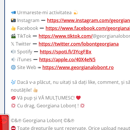
Urmareste-mi activitatea
Instagram
https://www.instagram.com/georgia
Facebook
https://www.facebook.com/georgiana
TikTok
https://www.tiktok.com/
@georgianalobo
𝕏 Twitter
https://twitter.com/lobontgeorgiana
Spotify
https://spoti.fi/3YcgFBx
iTunes
https://apple.co/40X4eN5
Site Web ➠
https://www.georgianalobont.ro
Dacă v-a plăcut, nu uitați să dați like, comment, și s
noutățile!
Vă pup și VĂ MULȚUMESC!
Cu drag, Georgiana Lobonț !
©&℗ Georgiana Lobonț ©&℗
Toate drepturile sunt rezervate. Orice upload neautori